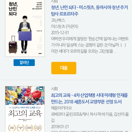
사회
청년, 난민 되다 - 미스핏츠, 동아시아 청년 주거
탐사 르포르타주
코난북스
미스핏츠 (지은이)
2015-12-31
어쩌면 우리에게 절망은 ‘한순간’에 일어나는 이벤트
가 아니라 일상에 스는 곰팡이 같은 것 아닐까. (…)
이전 세대가 오르막길을 오르는 고단함을 ...
알라딘
대출
사회
최고의 교육 - 4차 산업혁명 시대 미래형 인재를
만드는, 2018 세종도서 교양부문 선정 도서
예문아카이브
로베르타 골린코프&캐시 허시-파섹 지음, 김선아 옮
김
2018-01-21