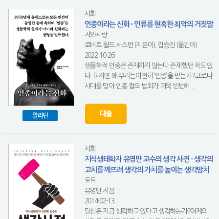
사회
인종이라는 신화 - 인류를 현혹한 최악의 거짓말
지와사랑
로버트 월드 서스먼 (지은이), 김승진 (옮긴이)
2022-10-26
생물학적 인종은 존재하지 않는다.존재했던 적도 없
다. 하지만 왜 우리는여전히 ‘인종’을 믿는가?코로나
시대를 맞아 인종 혐오 범죄가 더욱 빈번해...
대출
알라딘
사회
지식생태학자 유영만 교수의 생각 사전 - 생각의
고치를 깨뜨려 생각의 가치를 높이는 생각망치
토트
유영만 지음
2014-02-13
당신은 지금 생각하고 있다고 생각하는가?어제의