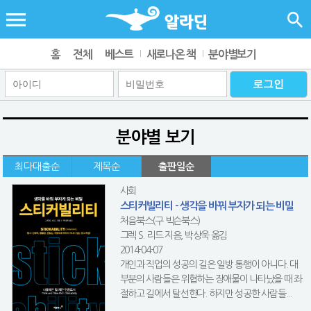
홈
전체
베스트
새로나온 책
분야별보기
분야별 보기
최다대출순
제목순
출판일순
사회
스티커빌리티 - 생각을 바꿔 부자가 되는 비밀
처음북스(구 빅슨북스)
그렉 S. 리드 지음, 박상욱 옮김
2014-04-07
개인과 직업의 성공의 길은 일방 통행이 아니다. 대
부분의 사람들은 위협하는 장애물이 나타났을 때 좌
절하고 길에서 탈선한다. 하지만 성공한 사람들...