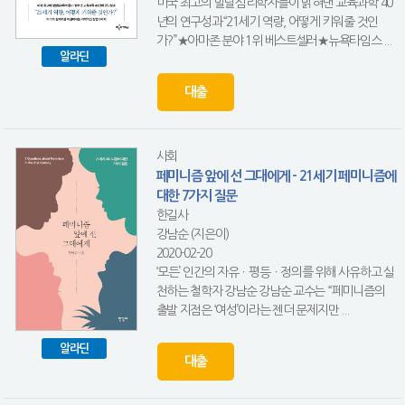
미국 최고의 발달심리학자들이 밝혀낸 교육과학 40
년의 연구성과“21세기 역량, 어떻게 키워줄 것인
가?”★아마존 분야 1위 베스트셀러★뉴욕타임스 ...
알라딘
대출
사회
페미니즘 앞에 선 그대에게 - 21세기 페미니즘에
대한 7가지 질문
한길사
강남순 (지은이)
2020-02-20
‘모든’ 인간의 자유ㆍ평등ㆍ정의를 위해 사유하고 실
천하는 철학자 강남순 강남순 교수는 “페미니즘의
출발 지점은 ‘여성’이라는 젠더 문제지만 ...
알라딘
대출