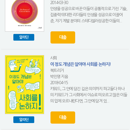
2014-03-30
인생을 성공으로 바꾼 이들이 공통적으로 가진 기술,
집중력!위대한 리더들의 인생을 성공으로 이끌어
준, 자기 계발 분야의 스테디셀러성공한 이들의...
대출
알라딘
사회
이 정도 개념은 알아야 사회를 논하지!
북트리거
박민영 지음
2018-04-15
키워드, 그 안에 담긴 깊은 의미까지 파고들다 하나
의 키워드가 그 사회에서 이슈로 떠오르고 많은 이들
의 입에 오르내린다면, 그 안에 담겨 있...
대출
알라딘