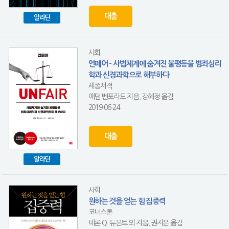
대출
알라딘
사회
언페어 - 사법체계에 숨겨진 불평등을 범죄심리
학과 신경과학으로 해부하다
세종서적
애덤 벤포라도 지음, 강혜정 옮김
2019-06-24
대출
알라딘
사회
원하는 것을 얻는 힘 집중력
코너스톤
테론 Q. 듀몬트 외 지음, 권지은 옮김