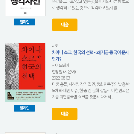
생각을 그대로 ‘갖고’ 있는 것을 어제와 다른 방법으
로 생각‘하고’ 있는 것으로 착각하고 있지 않...
알라딘
대출
사회
차이나 쇼크, 한국의 선택 - 왜 지금 중국이 문제
인가?
사이드웨이
한청훤 (지은이)
2022-08-03
미·중 충돌, 시진핑 장기 집권, 중화민족주의 발흥,반
도체와 대만 이슈, 한·중 간 문화 갈등….대한민국은
지금 과연중국발 쇼크를 충분히 대처하...
알라딘
대출