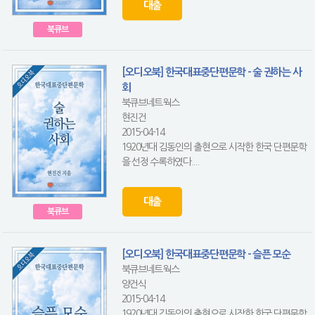
대출
북큐브
[오디오북] 한국대표중단편문학 - 술 권하는 사
회
북큐브네트웍스
현진건
2015-04-14
1920년대 김동인의 출현으로 시작한 한국 단편문학
을 선정 수록하였다....
대출
북큐브
[오디오북] 한국대표중단편문학 - 슬픈 모순
북큐브네트웍스
양건식
2015-04-14
1920년대 김동인의 출현으로 시작한 한국 단편문학