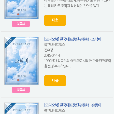
이 투철한 작품을 썼으며, 많은 평론도 남겼다. 그녀
는 특히 카프 조직과 직접적인 관련을 맺지...
대출
북큐브
[오디오북] 한국대표중단편문학 - 소낙비
북큐브네트웍스
김유정
2015-04-14
1920년대 김동인의 출현으로 시작한 한국 단편문학
을 선정 수록하였다....
대출
북큐브
[오디오북] 한국대표중단편문학 - 송동이
북큐브네트웍스