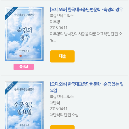
[오디오북] 한국대표중단편문학 - 숙경의 경우
북큐브네트웍스
이무영
2015-04-11
이무영의 남녀간의 사랑을 다룬 대표적인 단편 소
설...
대출
북큐브
[오디오북] 한국대표중단편문학 - 순공 있는 일
요일
북큐브네트웍스
채만식
2015-04-11
채만식의 단편 소설...