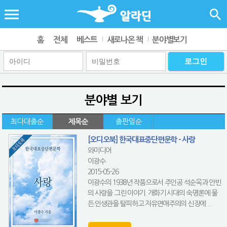
홈
전체
베스트
새로나온 책
분야별보기
분야별 보기
최다대출순
제목순
출판일순
[오디오북] 한국대표중단편문학 - 사랑
와미디어
이광수
2015-05-26
이광수의 1938년 작품으로서 주인공 석순옥과 안빈
의 사랑을 그린 이야기. 개화기 시대의 숙명론에 물
든 인생관을 탈피하고 자유연애주의의 신장에 ...