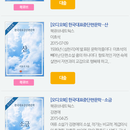
대출
북큐브
[오디오북] 한국대표중단편문학 - 산
북큐브네트웍스
이효석
2015-07-09
1936년 《삼천리》에 발표된 문학작품이다. 이효석의
빼어난 단편소설 중의 하나이다. 향토적인 자연 속에
살면서 자연과의 교감으로 행복해 하고,...
대출
북큐브
[오디오북] 한국대표중단편문학 - 소금
북큐브네트웍스
강경애
2015-04-25
여류 소설가 강경애의 소설, 작가는 비교적 계급의식