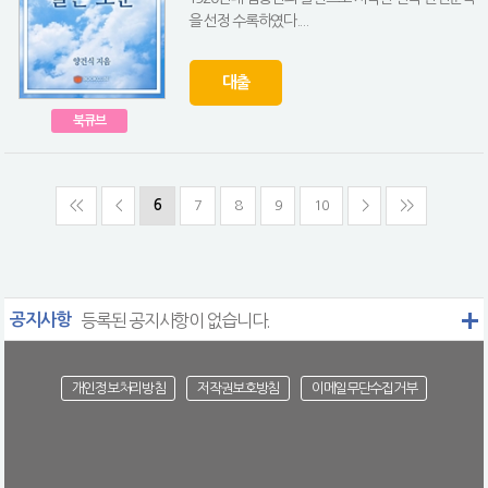
을 선정 수록하였다....
대출
북큐브
<<
<
6
7
8
9
10
>
>>
공지사항
등록된 공지사항이 없습니다.
개인정보처리방침
저작권보호방침
이메일무단수집거부