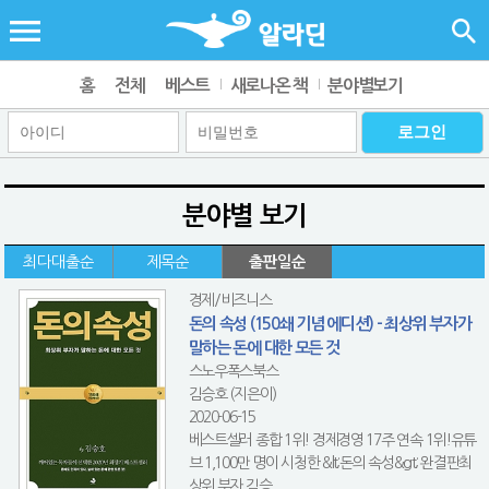
홈
전체
베스트
새로나온 책
분야별보기
분야별 보기
최다대출순
제목순
출판일순
경제/비즈니스
돈의 속성 (150쇄 기념 에디션) - 최상위 부자가
말하는 돈에 대한 모든 것
스노우폭스북스
김승호 (지은이)
2020-06-15
베스트셀러 종합 1위! 경제경영 17주 연속 1위!유튜
브 1,100만 명이 시청한 &lt;돈의 속성&gt; 완결판최
상위 부자 김승...