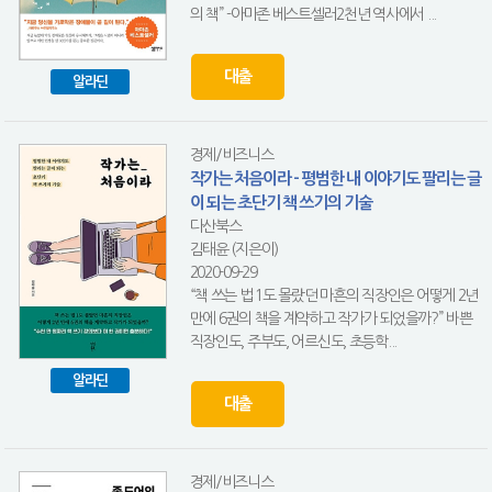
의 책” -아마존 베스트셀러2천년 역사에서 ...
대출
알라딘
경제/비즈니스
작가는 처음이라 - 평범한 내 이야기도 팔리는 글
이 되는 초단기 책 쓰기의 기술
다산북스
김태윤 (지은이)
2020-09-29
“책 쓰는 법 1도 몰랐던 마흔의 직장인은 어떻게 2년
만에 6권의 책을 계약하고 작가가 되었을까?” 바쁜
직장인도, 주부도, 어르신도, 초등학...
알라딘
대출
경제/비즈니스