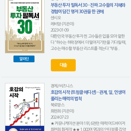
부동산 투자 필독서 30 - 진짜 고수들의 지혜와
경험이 담긴 명저 30권을 한 권에
센시오
레비앙 (지은이)
2023-01-09
대한민국 부동산 투자 찐 고수들은 입을 모아 말한
다.“하수는 하락장에서 더 떨어지기만을 기다릴 때,
고수는 매수할 부동산 리스트를 적는다.“부동...
알라딘
대출
경제/비즈니스
호감의 시작 (트윙클 에디션) - 관계, 일, 인생이
풀리는 매력의 법칙
북로망스
희렌최 (지은이)
2024-07-23
★ 커뮤니케이션 분야 1위, 6천만 매력 어드바이저
희렌최 화제작 ★★ 1,000여 명과의 인터뷰를 집약