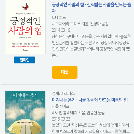
긍정적인 사람의 힘 - 신뢰받는 사람을 만드는 습
관
토네이도
시모다이라 구미코 지음, 전경아 옮김
2014-03-19
당신은 누구에게나 믿음을 주는 사람입니까?풍요한
인간관계를 창출하는 서른 가지 긍정 에너지성공적
인 인간관계는달변가가 아니라 긍정적인 사람이 맺
는...
알라딘
대출
경제/비즈니스
이겨내는 용기 - 나를 강하게 만드는 마음의 힘
심플라이프
라이언 홀리데이 지음, 안종설 옮김
2015-03-22
불멸의 고전 『명상록』을 오늘의 현실에 맞게 재해석
한 책!“스토아 철학의 가르침을 제대로 구현한 최고