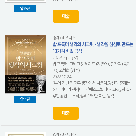
알라딘
대출
경제/비즈니스
밥 프록터 생각의 시크릿 - 생각을 현실로 만드는
13가지 비밀 공식
페이지2(page2)
밥 프록터, 그레그 S. 레이드 (지은이), 김잔디 (옮긴
이), 조성희 (감수)
2022-10-24
“부와 가난은 모두 생각에서 나온다.당신의 문제는
돈이 아니라 생각이다!”베스트셀러 『시크릿』 의 실제
주인공 밥 프록터,상위 1%만 아는 생각...
알라딘
대출
경제/비즈니스