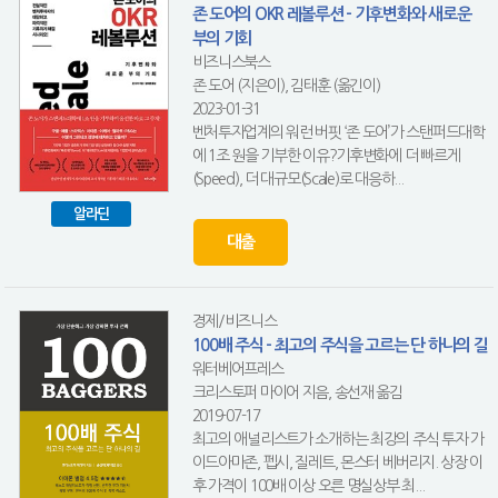
존 도어의 OKR 레볼루션 - 기후변화와 새로운
부의 기회
비즈니스북스
존 도어 (지은이), 김태훈 (옮긴이)
2023-01-31
벤처투자업계의 워런 버핏 ‘존 도어’가 스탠퍼드대학
에 1조 원을 기부한 이유?기후변화에 더 빠르게
(Speed), 더 대규모(Scale)로 대응하...
알라딘
대출
경제/비즈니스
100배 주식 - 최고의 주식을 고르는 단 하나의 길
워터베어프레스
크리스토퍼 마이어 지음, 송선재 옮김
2019-07-17
최고의 애널리스트가 소개하는 최강의 주식 투자 가
이드아마존, 펩시, 질레트, 몬스터 베버리지. 상장 이
후 가격이 100배 이상 오른 명실상부 최...