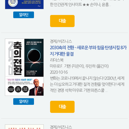
한 인간관계 인사이트 ★★ 손미나, 윤홍...
알라딘
대출
경제/비즈니스
2030축의 전환 - 새로운 부와 힘을 탄생시킬 8가
지 거대한 물결
리더스북
마우로 F. 기옌 (지은이), 우진하 (옮긴이)
2020-10-16
변화는 코로나19에서 끝나지 않는다!2030년, 세계
는 더 심오하고 거대한 질적 전환을 맞이한다! 세계
적인 경영 석학 마우로 기옌 와튼스쿨 ...
알라딘
대출
경제/비즈니스