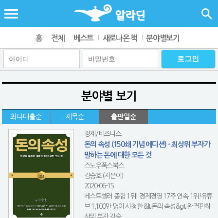
홈
전체
베스트
새로나온 책
분야별보기
분야별 보기
최다대출순
제목순
출판일순
경제/비즈니스
돈의 속성 (150쇄 기념 에디션) - 최상위 부자가
말하는 돈에 대한 모든 것
스노우폭스북스
김승호 (지은이)
2020-06-15
베스트셀러 종합 1위! 경제경영 17주 연속 1위!유튜
브 1,100만 명이 시청한 &lt;돈의 속성&gt; 완결판최
상위 부자 김승...