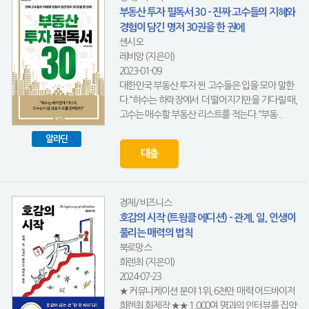
부동산 투자 필독서 30 - 진짜 고수들의 지혜와
경험이 담긴 명저 30권을 한 권에
센시오
레비앙 (지은이)
2023-01-09
대한민국 부동산 투자 찐 고수들은 입을 모아 말한
다.“하수는 하락장에서 더 떨어지기만을 기다릴 때,
고수는 매수할 부동산 리스트를 적는다.“부동...
알라딘
대출
경제/비즈니스
호감의 시작 (트윙클 에디션) - 관계, 일, 인생이
풀리는 매력의 법칙
북로망스
희렌최 (지은이)
2024-07-23
★ 커뮤니케이션 분야 1위, 6천만 매력 어드바이저
희렌최 화제작 ★★ 1,000여 명과의 인터뷰를 집약