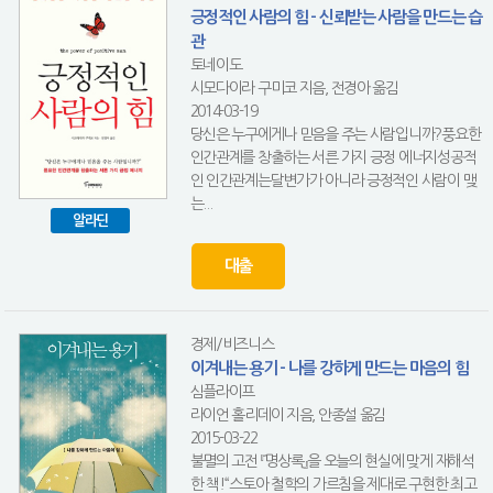
긍정적인 사람의 힘 - 신뢰받는 사람을 만드는 습
관
토네이도
시모다이라 구미코 지음, 전경아 옮김
2014-03-19
당신은 누구에게나 믿음을 주는 사람입니까?풍요한
인간관계를 창출하는 서른 가지 긍정 에너지성공적
인 인간관계는달변가가 아니라 긍정적인 사람이 맺
는...
알라딘
대출
경제/비즈니스
이겨내는 용기 - 나를 강하게 만드는 마음의 힘
심플라이프
라이언 홀리데이 지음, 안종설 옮김
2015-03-22
불멸의 고전 『명상록』을 오늘의 현실에 맞게 재해석
한 책!“스토아 철학의 가르침을 제대로 구현한 최고