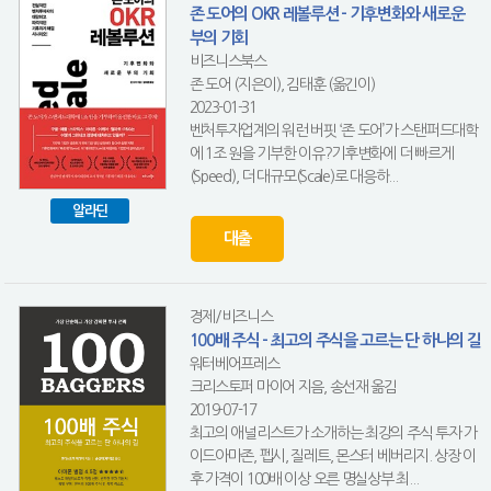
존 도어의 OKR 레볼루션 - 기후변화와 새로운
부의 기회
비즈니스북스
존 도어 (지은이), 김태훈 (옮긴이)
2023-01-31
벤처투자업계의 워런 버핏 ‘존 도어’가 스탠퍼드대학
에 1조 원을 기부한 이유?기후변화에 더 빠르게
(Speed), 더 대규모(Scale)로 대응하...
알라딘
대출
경제/비즈니스
100배 주식 - 최고의 주식을 고르는 단 하나의 길
워터베어프레스
크리스토퍼 마이어 지음, 송선재 옮김
2019-07-17
최고의 애널리스트가 소개하는 최강의 주식 투자 가
이드아마존, 펩시, 질레트, 몬스터 베버리지. 상장 이
후 가격이 100배 이상 오른 명실상부 최...