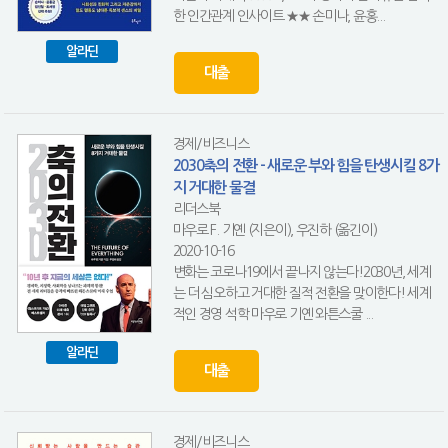
한 인간관계 인사이트 ★★ 손미나, 윤홍...
알라딘
대출
경제/비즈니스
2030축의 전환 - 새로운 부와 힘을 탄생시킬 8가
지 거대한 물결
리더스북
마우로 F. 기옌 (지은이), 우진하 (옮긴이)
2020-10-16
변화는 코로나19에서 끝나지 않는다!2030년, 세계
는 더 심오하고 거대한 질적 전환을 맞이한다! 세계
적인 경영 석학 마우로 기옌 와튼스쿨 ...
알라딘
대출
경제/비즈니스