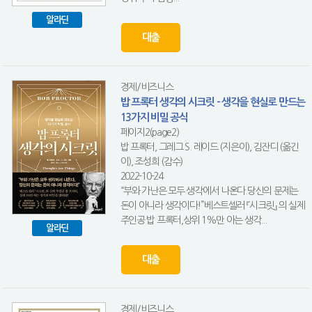
알라딘
대출
경제/비즈니스
밥 프록터 생각의 시크릿 - 생각을 현실로 만드는
13가지 비밀 공식
페이지2(page2)
밥 프록터, 그레그 S. 레이드 (지은이), 김잔디 (옮긴
이), 조성희 (감수)
2022-10-24
“부와 가난은 모두 생각에서 나온다.당신의 문제는
돈이 아니라 생각이다!”베스트셀러 『시크릿』 의 실제
주인공 밥 프록터,상위 1%만 아는 생각...
알라딘
대출
경제/비즈니스