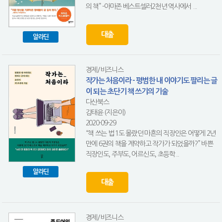
의 책” -아마존 베스트셀러2천년 역사에서 ...
대출
알라딘
경제/비즈니스
작가는 처음이라 - 평범한 내 이야기도 팔리는 글
이 되는 초단기 책 쓰기의 기술
다산북스
김태윤 (지은이)
2020-09-29
“책 쓰는 법 1도 몰랐던 마흔의 직장인은 어떻게 2년
만에 6권의 책을 계약하고 작가가 되었을까?” 바쁜
직장인도, 주부도, 어르신도, 초등학...
알라딘
대출
경제/비즈니스