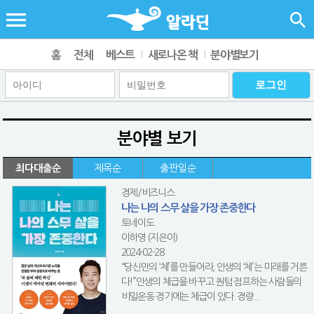
홈
전체
베스트
새로나온 책
분야별보기
분야별 보기
최다대출순
제목순
출판일순
경제/비즈니스
나는 나의 스무 살을 가장 존중한다
토네이도
이하영 (지은이)
2024-02-28
“당신만의 ‘체’를 만들어라, 인생의 ‘체’는 미래를 거른
다!”인생의 체급을 바꾸고 퀀텀 점프하는 사람들의
비밀운동 경기에는 체급이 있다. 경량...