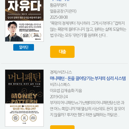
황금부엉이
얼음공장 (지은이)
2025-08-08
“욕망의 정체부터 직시하라. 그게 시작이다.”잡히지
않는 욕망에 끌려다니지 않고, 원하는 삶에 도달하는
법 우리는 모두 ‘무언가’를 원하며 산다...
알라딘
대출
경제/비즈니스
머니패턴 - 돈을 끌어당기는 부자의 심리 시스템
비즈니스북스
이요셉.김채송화 지음
2019-03-24
부자의 머니패턴 vs 가난뱅이의 머니패턴당신은 과
연 어느 쪽입니까?왜 열심히 사는데도 돈이 잘 모이
지 않을까? 투자만 했다 하면 실패하는 까닭은...