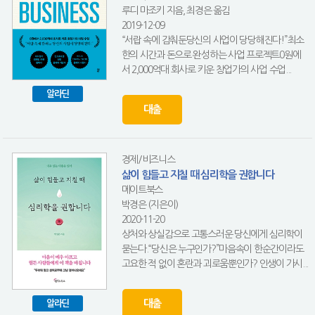
루디 마조키 지음, 최경은 옮김
2019-12-09
“서랍 속에 감춰둔당신의 사업이 당당해진다!”최소
한의 시간과 돈으로 완성하는 사업 프로젝트0원에
서 2,000억대 회사로 키운 창업가의 사업 수업...
알라딘
대출
경제/비즈니스
삶이 힘들고 지칠 때 심리학을 권합니다
메이트북스
박경은 (지은이)
2020-11-20
상처와 상실감으로 고통스러운 당신에게 심리학이
묻는다.“당신은 누구인가?”마음속이 한순간이라도
고요한 적 없이 혼란과 괴로움뿐인가? 인생이 가시...
대출
알라딘