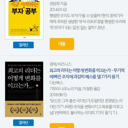
권성희 지음
2014-01-02
평범한 우리도 부자가 될 수 있을까?현직 경제기자
에게 포착된 생생한 ‘부자 리포트’정말 평범한 우리에
게 ‘부자가 되는 길’은 없는 걸까? 20년...
대출
알라딘
경제/비즈니스
최고의 리더는 어떻게 변화를 이끄는가 - 무기력
에 빠진 조직에 과감히 메스를 댈 7가지 용기
다산북스
기무라 나오노리 지음, 이정환 옮김
2018-08-15
“당신은 그저 좋은 리더인가,두렵지만 존경받는 리
더인가?”나태한 조직을 변화시키고 목표를 이루고
싶다면악역도 불사하는 리더의 7가지 용기, ‘다...
알라딘