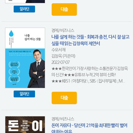
대출
알라딘
경제/비즈니스
나를 살게 하는 것들 - 회복과 충전, 다시 잘 살고
싶을 때 읽는 김창옥의 제안서
수오서재
김창옥 (지은이)
2022-07-07
★★★한국인이 가장 사랑하는 소통전문가 김창옥
의 신간!★★★유튜브 누적 2억 뷰의 신화!
★★★KBS1 〈아침마당〉, SBS 〈집사부일체〉, M...
알라딘
대출
경제/비즈니스
돈이 자유다 - 당신이 21억을 최대한 빨리 벌어
야 하는 이유