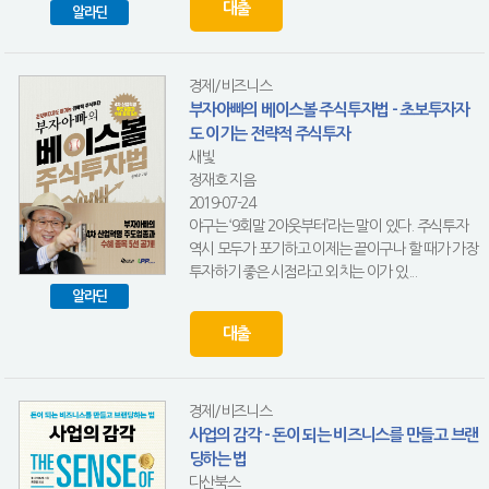
대출
알라딘
경제/비즈니스
부자아빠의 베이스볼 주식투자법 - 초보투자자
도 이기는 전략적 주식투자
새빛
정재호 지음
2019-07-24
야구는 ‘9회말 2아웃부터’라는 말이 있다. 주식투자
역시 모두가 포기하고 이제는 끝이구나 할 때가 가장
투자하기 좋은 시점라고 외치는 이가 있...
알라딘
대출
경제/비즈니스
사업의 감각 - 돈이 되는 비즈니스를 만들고 브랜
딩하는 법
다산북스