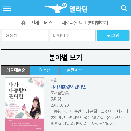
홈
전체
베스트
새로나온 책
분야별보기
분야별 보기
최다대출순
제목순
출판일순
사회
내가 대통령이 된다면
도서출판 美
장미경
2017-05-20
대통령, 지금 이 순간 가장 큰 화두일 것이다. 내가 대
통령이 된다면 과연 어떨까? 최순실 국정농단사태
와 현직 대통령 파면이라는 사상 초유의 사...