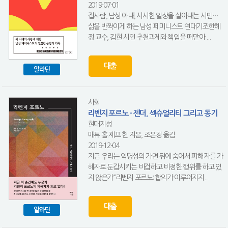
2019-07-01
집사람, 남성 아내, 시시한 일상을 살아내는 시민…
삶을 반짝이게 하는 남성 페미니스트 연대기조한혜
정 교수, 김현 시인 추천과제와 책임을 떠맡아 ...
대출
알라딘
사회
리벤지 포르노 - 젠더, 섹슈얼리티 그리고 동기
현대지성
매튜 홀.제프 헌 지음, 조은경 옮김
2019-12-04
지금 우리는 익명성의 가면 뒤에 숨어서 피해자를 가
해자로 둔갑시키는 비겁하고 비정한 행위를 하고 있
지 않은가“리벤지 포르노: 합의가 이루어지지...
대출
알라딘