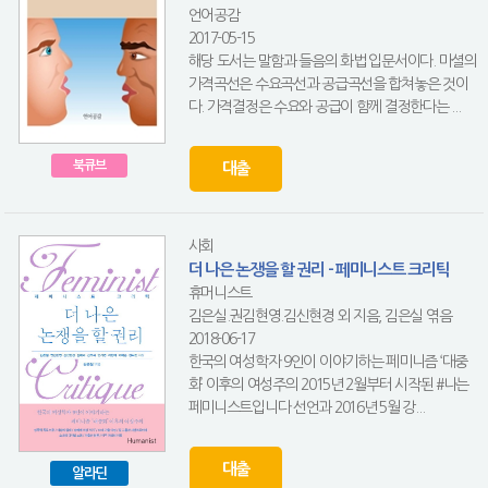
언어공감
2017-05-15
해당 도서는 말함과 들음의 화법 입문서이다. 마셜의
가격곡선은 수요곡선과 공급곡선을 합쳐놓은 것이
다. 가격결정은 수요와 공급이 함께 결정한다는 ...
북큐브
대출
사회
더 나은 논쟁을 할 권리 - 페미니스트 크리틱
휴머니스트
김은실.권김현영.김신현경 외 지음, 김은실 엮음
2018-06-17
한국의 여성학자 9인이 이야기하는 페미니즘 ‘대중
화’ 이후의 여성주의 2015년 2월부터 시작된 #나는
페미니스트입니다 선언과 2016년 5월 강...
대출
알라딘