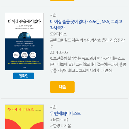
사회
더 이상 숨을 곳이 없다 - 스노든, NSA, 그리고
감시국가
모던타임스
글렌 그린월드 지음, 박수민.박산호 옮김, 김승주 감
수
2014-05-06
첩보전을 방불케하는 폭로 과정 책 1~2장에는 스노
든이 애초에 글렌 그린월드에게 접근하는 과정, 홍콩
주룽 지구의 최고급 호텔에서의 첫 대면 상...
알라딘
대출
사회
두 번째 페미니스트
arte(아르테)
서한영교 지음