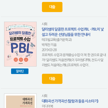
대출
사회
달리쌤의 달콤한 프로젝트 수업 PBL - PBL이 낯
설고 두려운 선생님들을 위한 안내서
테크빌교육(즐거운학교)
박재찬 지음
2019-03-28
프로젝트 수업과 문제중심수업 이 책 한 권으로 끝내
자! 달리쌤도 처음엔 PBL이 두려웠다‘PBL 전도사 달
리쌤도 처음에는 PBL(프로젝트 수업이...
알라딘
대출
사회
대화곡선 가격곡선 (말함과 들음 시소타기)
미디어북