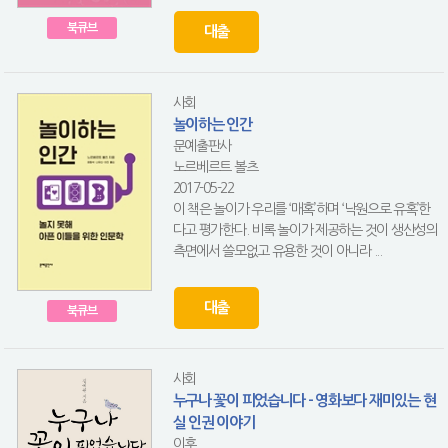
북큐브
대출
사회
놀이하는 인간
문예출판사
노르베르트 볼츠
2017-05-22
이 책은 놀이가 우리를 ‘매혹’하며 ‘낙원으로 유혹’한
다고 평가한다. 비록 놀이가 제공하는 것이 생산성의
측면에서 쓸모없고 유용한 것이 아니라 ...
대출
북큐브
사회
누구나 꽃이 피었습니다 - 영화보다 재미있는 현
실 인권 이야기
이후