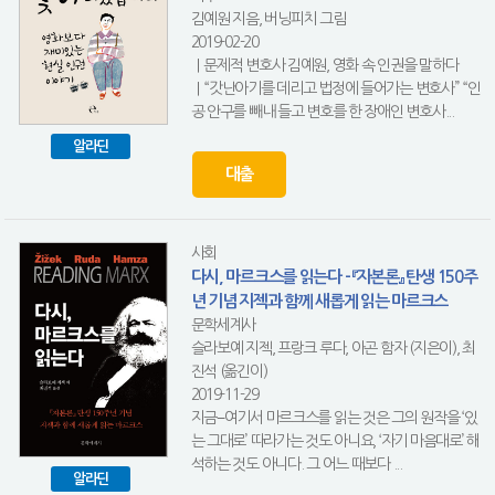
김예원 지음, 버닝피치 그림
2019-02-20
｜문제적 변호사 김예원, 영화 속 인권을 말하다
｜“갓난아기를 데리고 법정에 들어가는 변호사” “인
공 안구를 빼내 들고 변호를 한 장애인 변호사...
알라딘
대출
사회
다시, 마르크스를 읽는다 - 『자본론』 탄생 150주
년 기념 지젝과 함께 새롭게 읽는 마르크스
문학세계사
슬라보예 지젝, 프랑크 루다, 아곤 함자 (지은이), 최
진석 (옮긴이)
2019-11-29
지금−여기서 마르크스를 읽는 것은 그의 원작을 ‘있
는 그대로’ 따라가는 것도 아니요, ‘자기 마음대로’ 해
석하는 것도 아니다. 그 어느 때보다 ...
알라딘