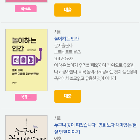
북큐브
대출
사회
놀이하는 인간
문예출판사
노르베르트 볼츠
2017-05-22
이 책은 놀이가 우리를 ‘매혹’하며 ‘낙원으로 유혹’한
다고 평가한다. 비록 놀이가 제공하는 것이 생산성의
측면에서 쓸모없고 유용한 것이 아니라 ...
대출
북큐브
사회
누구나 꽃이 피었습니다 - 영화보다 재미있는 현
실 인권 이야기
이후