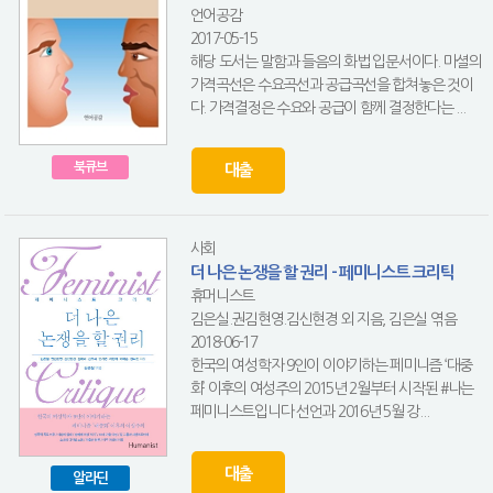
언어공감
2017-05-15
해당 도서는 말함과 들음의 화법 입문서이다. 마셜의
가격곡선은 수요곡선과 공급곡선을 합쳐놓은 것이
다. 가격결정은 수요와 공급이 함께 결정한다는 ...
북큐브
대출
사회
더 나은 논쟁을 할 권리 - 페미니스트 크리틱
휴머니스트
김은실.권김현영.김신현경 외 지음, 김은실 엮음
2018-06-17
한국의 여성학자 9인이 이야기하는 페미니즘 ‘대중
화’ 이후의 여성주의 2015년 2월부터 시작된 #나는
페미니스트입니다 선언과 2016년 5월 강...
대출
알라딘