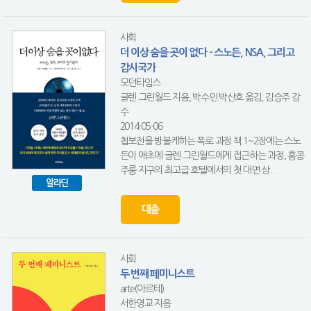
사회
더 이상 숨을 곳이 없다 - 스노든, NSA, 그리고
감시국가
모던타임스
글렌 그린월드 지음, 박수민.박산호 옮김, 김승주 감
수
2014-05-06
첩보전을 방불케하는 폭로 과정 책 1~2장에는 스노
든이 애초에 글렌 그린월드에게 접근하는 과정, 홍콩
주룽 지구의 최고급 호텔에서의 첫 대면 상...
알라딘
대출
사회
두 번째 페미니스트
arte(아르테)
서한영교 지음