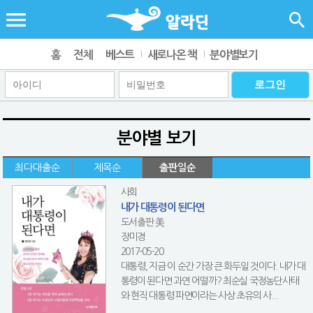
홈
전체
베스트
새로나온 책
분야별보기
분야별 보기
최다대출순
제목순
출판일순
사회
내가 대통령이 된다면
도서출판 美
장미경
2017-05-20
대통령, 지금 이 순간 가장 큰 화두일 것이다. 내가 대
통령이 된다면 과연 어떨까? 최순실 국정농단사태
와 현직 대통령 파면이라는 사상 초유의 사...