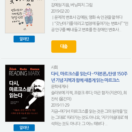
김예원 지음, 버닝피치 그림
2019-02-20
｜문제적 변호사 김예원, 영화 속 인권을 말하다
｜“갓난아기를 데리고 법정에 들어가는 변호사” “인
공 안구를 빼내 들고 변호를 한 장애인 변호사...
알라딘
대출
사회
다시, 마르크스를 읽는다 - 『자본론』 탄생 150주
년 기념 지젝과 함께 새롭게 읽는 마르크스
문학세계사
슬라보예 지젝, 프랑크 루다, 아곤 함자 (지은이), 최
진석 (옮긴이)
2019-11-29
지금−여기서 마르크스를 읽는 것은 그의 원작을 ‘있
는 그대로’ 따라가는 것도 아니요, ‘자기 마음대로’ 해
석하는 것도 아니다. 그 어느 때보다 ...
알라딘