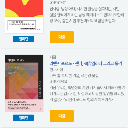
2019-07-01
집사람, 남성 아내, 시시한 일상을 살아내는 시민…
삶을 반짝이게 하는 남성 페미니스트 연대기조한혜
정 교수, 김현 시인 추천과제와 책임을 떠맡아 ...
대출
알라딘
사회
리벤지 포르노 - 젠더, 섹슈얼리티 그리고 동기
현대지성
매튜 홀.제프 헌 지음, 조은경 옮김
2019-12-04
지금 우리는 익명성의 가면 뒤에 숨어서 피해자를 가
해자로 둔갑시키는 비겁하고 비정한 행위를 하고 있
지 않은가“리벤지 포르노: 합의가 이루어지지...
대출
알라딘