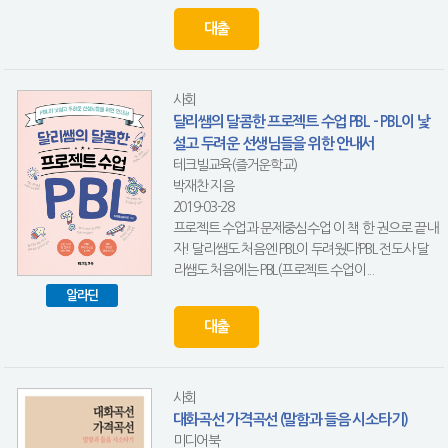
대출
사회
달리쌤의 달콤한 프로젝트 수업 PBL - PBL이 낯
설고 두려운 선생님들을 위한 안내서
테크빌교육(즐거운학교)
박재찬 지음
2019-03-28
프로젝트 수업과 문제중심수업 이 책 한 권으로 끝내
자! 달리쌤도 처음엔 PBL이 두려웠다‘PBL 전도사 달
리쌤도 처음에는 PBL(프로젝트 수업이...
알라딘
대출
사회
대화곡선 가격곡선 (말함과 들음 시소타기)
미디어북