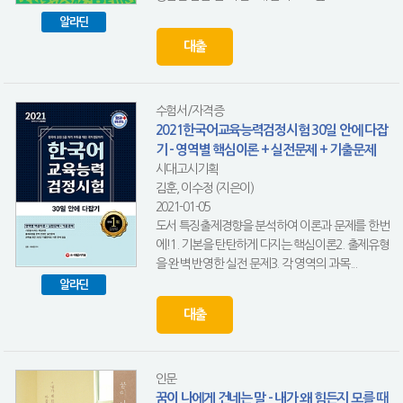
알라딘
대출
수험서/자격증
2021한국어교육능력검정시험 30일 안에 다잡
기 - 영역별 핵심이론 + 실전문제 + 기출문제
시대고시기획
김훈, 이수정 (지은이)
2021-01-05
도서 특징출제경향을 분석하여 이론과 문제를 한번
에!1. 기본을 탄탄하게 다지는 핵심이론2. 출제유형
을 완벽 반영한 실전 문제3. 각 영역의 과목...
알라딘
대출
인문
꿈이 나에게 건네는 말 - 내가 왜 힘든지 모를 때