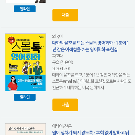
알라딘
대출
외국어
대화의 물꼬를 트는 스몰톡 영어회화 - 1분이 1
년 같은 어색함을 깨는 영어회화 표현집
파고다
구슬 (지은이)
2020-12-01
대화의 물꼬를 트고, 1분이 1년 같은 어색함을 깨는
스몰톡(small talk) 영어회화 표현집모르는 사람과도
친근하게 대화하는 미국 문화에서 ...
알라딘
대출
에세이/산문
말이 상처가 되지 않도록 - 후회 없이 말하고 뒤