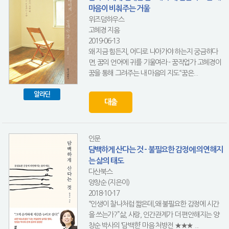
마음이 비춰주는 거울
위즈덤하우스
고혜경 지음
2019-06-13
왜 지금 힘든지, 어디로 나아가야 하는지 궁금하다
면, 꿈의 언어에 귀를 기울여라 - 꿈작업가 고혜경이
꿈을 통해 그려주는 내 마음의 지도“꿈은...
알라딘
대출
인문
담백하게 산다는 것 - 불필요한 감정에 의연해지
는 삶의 태도
다산북스
양창순 (지은이)
2018-10-17
“인생이 찰나처럼 짧은데,왜 불필요한 감정에 시간
을 쓰는가?”삶, 사랑, 인간관계가 더 편안해지는 양
창순 박사의 ‘담백한’ 마음 처방전 ★★★ ...