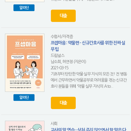
알라딘
대출
수험서/자격증
프셉마음 : 약물편 - 신규간호사를 위한 진짜 실
무 팁
드림널스
남소희, 허연정 (지은이)
2021-03-15
기초부터 탄탄한 약물 실무 지식의 모든 것! 전 병동
에서 근무하면서 약물공부로 어려움을 겪는 신규간
호사 분들을 위해 '약물 실무 지식의 A to...
알라딘
대출
사회
교사의 말 연습 - 상처 주지 않으면서 할 말은 다