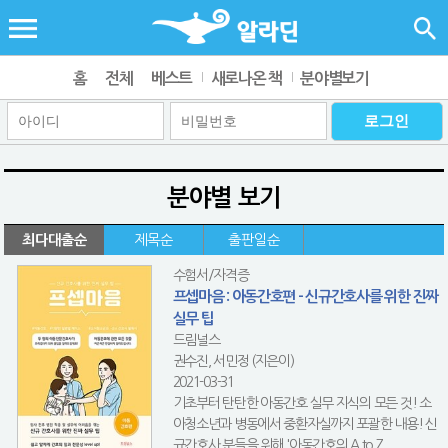
홈
전체
베스트
새로나온 책
분야별보기
분야별 보기
최다대출순
제목순
출판일순
수험서/자격증
프셉마음 : 아동간호편 - 신규간호사를 위한 진짜
실무 팁
드림널스
권수진, 서민정 (지은이)
2021-03-31
기초부터 탄탄한 아동간호 실무 지식의 모든 것! 소
아청소년과 병동에서 중환자실까지 포괄한 내용! 신
규간호사 분들을 위해 '아동간호의 A to Z...