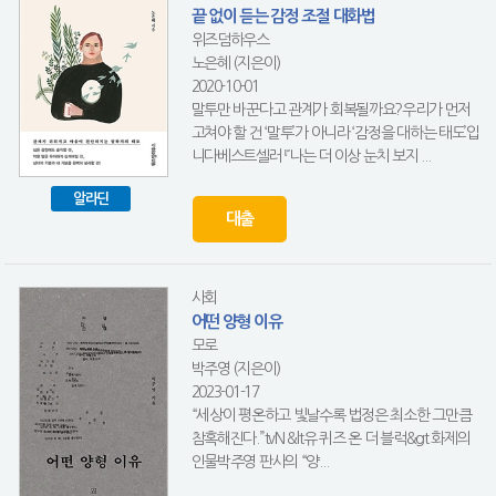
끝 없이 듣는 감정 조절 대화법
위즈덤하우스
노은혜 (지은이)
2020-10-01
말투만 바꾼다고 관계가 회복될까요?우리가 먼저
고쳐야 할 건 ‘말투’가 아니라 ‘감정을 대하는 태도’입
니다베스트셀러 『나는 더 이상 눈치 보지 ...
알라딘
대출
사회
어떤 양형 이유
모로
박주영 (지은이)
2023-01-17
“세상이 평온하고 빛날수록 법정은 최소한 그만큼
참혹해진다.”tvN &lt유 퀴즈 온 더 블럭&gt 화제의
인물박주영 판사의 “양...