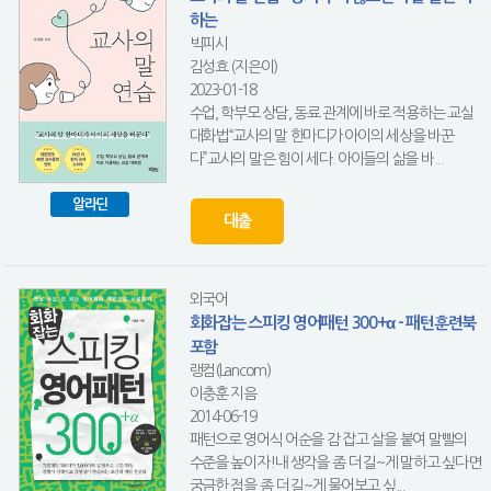
하는
빅피시
김성효 (지은이)
2023-01-18
수업, 학부모 상담, 동료 관계에 바로 적용하는 교실
대화법“교사의 말 한마디가 아이의 세상을 바꾼
다”교사의 말은 힘이 세다. 아이들의 삶을 바...
알라딘
대출
외국어
회화잡는 스피킹 영어패턴 300+α - 패턴훈련북
포함
랭컴(Lancom)
이충훈 지음
2014-06-19
패턴으로 영어식 어순을 감 잡고 살을 붙여 말빨의
수준을 높이자!내 생각을 좀 더 길~게 말하고 싶다면
궁금한 점을 좀 더 길~게 물어보고 싶...