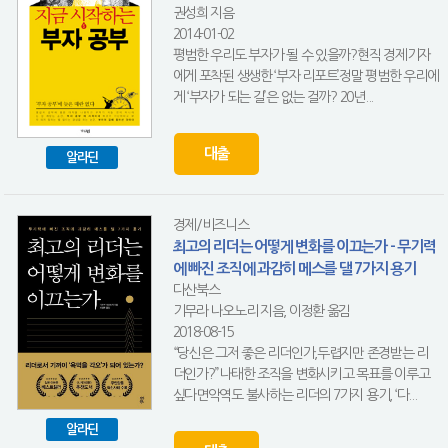
권성희 지음
2014-01-02
평범한 우리도 부자가 될 수 있을까?현직 경제기자
에게 포착된 생생한 ‘부자 리포트’정말 평범한 우리에
게 ‘부자가 되는 길’은 없는 걸까? 20년...
대출
알라딘
경제/비즈니스
최고의 리더는 어떻게 변화를 이끄는가 - 무기력
에 빠진 조직에 과감히 메스를 댈 7가지 용기
다산북스
기무라 나오노리 지음, 이정환 옮김
2018-08-15
“당신은 그저 좋은 리더인가,두렵지만 존경받는 리
더인가?”나태한 조직을 변화시키고 목표를 이루고
싶다면악역도 불사하는 리더의 7가지 용기, ‘다...
알라딘