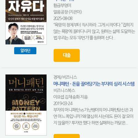
황금부엉이
얼음공장 (지은이)
2025-08-08
“욕망의 정체부터 직시하라. 그게 시작이다.”잡히지
않는 욕망에 끌려다니지 않고, 원하는 삶에 도달하는
법 우리는 모두 ‘무언가’를 원하며 산다...
알라딘
대출
경제/비즈니스
머니패턴 - 돈을 끌어당기는 부자의 심리 시스템
비즈니스북스
이요셉.김채송화 지음
2019-03-24
부자의 머니패턴 vs 가난뱅이의 머니패턴당신은 과
연 어느 쪽입니까?왜 열심히 사는데도 돈이 잘 모이
지 않을까? 투자만 했다 하면 실패하는 까닭은...