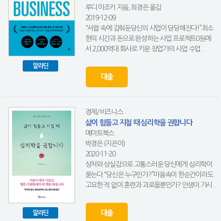
루디 마조키 지음, 최경은 옮김
2019-12-09
“서랍 속에 감춰둔당신의 사업이 당당해진다!”최소
한의 시간과 돈으로 완성하는 사업 프로젝트0원에
서 2,000억대 회사로 키운 창업가의 사업 수업...
알라딘
대출
경제/비즈니스
삶이 힘들고 지칠 때 심리학을 권합니다
메이트북스
박경은 (지은이)
2020-11-20
상처와 상실감으로 고통스러운 당신에게 심리학이
묻는다.“당신은 누구인가?”마음속이 한순간이라도
고요한 적 없이 혼란과 괴로움뿐인가? 인생이 가시...
대출
알라딘