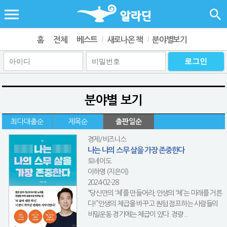
홈
전체
베스트
새로나온 책
분야별보기
분야별 보기
최다대출순
제목순
출판일순
경제/비즈니스
나는 나의 스무 살을 가장 존중한다
토네이도
이하영 (지은이)
2024-02-28
“당신만의 ‘체’를 만들어라, 인생의 ‘체’는 미래를 거른
다!”인생의 체급을 바꾸고 퀀텀 점프하는 사람들의
비밀운동 경기에는 체급이 있다. 경량...