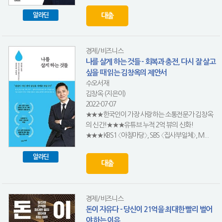
대출
알라딘
경제/비즈니스
나를 살게 하는 것들 - 회복과 충전, 다시 잘 살고
싶을 때 읽는 김창옥의 제안서
수오서재
김창옥 (지은이)
2022-07-07
★★★한국인이 가장 사랑하는 소통전문가 김창옥
의 신간!★★★유튜브 누적 2억 뷰의 신화!
★★★KBS1 〈아침마당〉, SBS 〈집사부일체〉, M...
알라딘
대출
경제/비즈니스
돈이 자유다 - 당신이 21억을 최대한 빨리 벌어
야 하는 이유