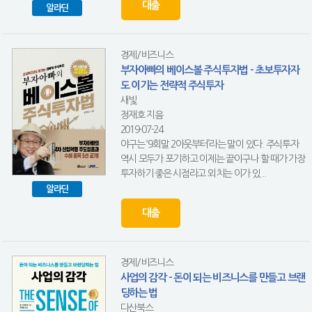
대출
알라딘
경제/비즈니스
부자아빠의 베이스볼 주식투자법 - 초보투자자
도 이기는 전략적 주식투자
새빛
정재호 지음
2019-07-24
야구는 ‘9회말 2아웃부터’라는 말이 있다. 주식투자
역시 모두가 포기하고 이제는 끝이구나 할 때가 가장
투자하기 좋은 시점라고 외치는 이가 있...
알라딘
대출
경제/비즈니스
사업의 감각 - 돈이 되는 비즈니스를 만들고 브랜
딩하는 법
다산북스