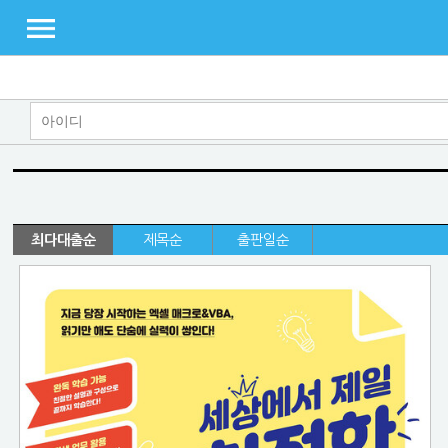
최다대출순
제목순
출판일순