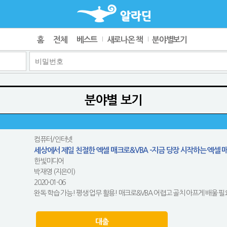
홈
전체
베스트
새로나온 책
분야별보기
분야별 보기
컴퓨터/인터넷
세상에서 제일 친절한 엑셀 매크로&VBA -지금 당장 시작하는 엑셀 
한빛미디어
박재영 (지은이)
2020-01-06
완독 학습 가능! 평생 업무 활용! 매크로&VBA 어렵고 골치 아프게 배울 필
대출