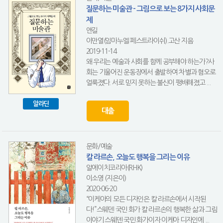
질문하는 미술관 - 그림으로 보는 8가지 사회문
제
앤길
이만열(임마누엘 페스트라이쉬).고산 지음
2019-11-14
왜 우리는 예술과 사회를 함께 공부해야 하는가?사
회는 기울어진 운동장에서 출발하여 차별과 혐오로
얼룩졌다. 서로 믿지 못하는 불신이 팽배해졌고 ...
알라딘
대출
문화/예술
칼 라르손, 오늘도 행복을 그리는 이유
알에이치코리아(RHK)
이소영 (지은이)
2020-06-20
“이케아의 모든 디자인은 칼 라르손에서 시작된
다!”스웨덴 국민 화가 칼 라르손의 행복한 삶과 그림
이야기 스웨덴 국민 화가이자 이케아 디자인에 ...