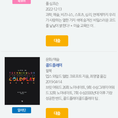
북큐브
폴 심프슨
2022-12-13
과학, 예술, 비즈니스, 스포츠, 심리, 연예계까지 우리
가 사랑하는 열한 가지 색에 숨겨진 비밀스러운 코드
를 낱낱이 밝힌다! * 미술 교육인 이...
대출
문화/예술
콜드플레이
윌북
뎁스 와일드.맬컴 크로프트 지음, 최영열 옮김
2019-04-14
브릿 어워드 26회 노미네이트, 9회 수상그래미 어워
드 32회 노미네이트, 7회 수상2000년대 이후 가장
성공한 밴드, 콜드플레이콜드플레이 팀...
알라딘
대출