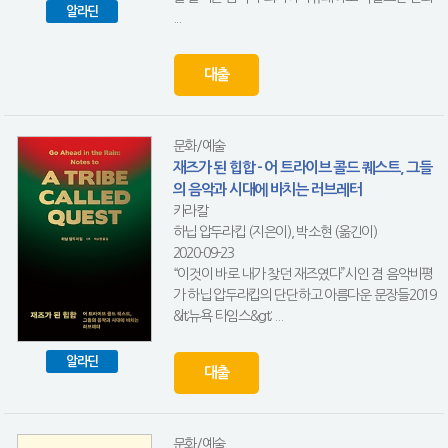
알라딘
...
대출
문화/예술
재즈가 된 힙합 - 어 트라이브 콜드 퀘스트, 그들
의 음악과 시대에 바치는 러브레터
카라칼
하닙 압두라킵 (지은이), 박소현 (옮긴이)
2020-09-23
“이것이 바로 내가 찾던 재즈였다”시인 겸 음악비평
가 하닙 압두라킵의 단단하고 아름다운 문장들2019
&lt;뉴욕 타임스&gt; ...
알라딘
대출
문화/예술