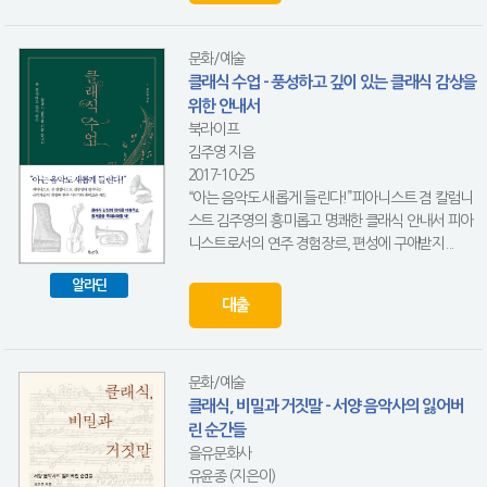
문화/예술
클래식 수업 - 풍성하고 깊이 있는 클래식 감상을
위한 안내서
북라이프
김주영 지음
2017-10-25
“아는 음악도 새롭게 들린다!”피아니스트 겸 칼럼니
스트 김주영의 흥미롭고 명쾌한 클래식 안내서 피아
니스트로서의 연주 경험장르, 편성에 구애받지...
알라딘
대출
문화/예술
클래식, 비밀과 거짓말 - 서양 음악사의 잃어버
린 순간들
을유문화사
유윤종 (지은이)