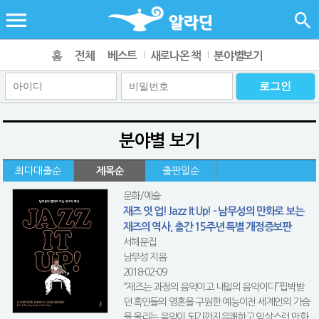
홈
전체
베스트
새로나온 책
분야별보기
분야별 보기
최다대출순
제목순
출판일순
문화/예술
재즈 잇 업! Jazz It Up! - 남무성의 만화로 보는
재즈의 역사, 출간 15주년 특별 개정증보판
서해문집
남무성 지음
2018-02-09
“재즈는 과정의 음악이고 내일의 음악이다”핍박받
던 흑인들의 영혼을 구원한 예능이전 세계인의 가슴
을 울리는 음악이 되기까지유쾌하고 익살스런 만화