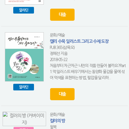
알라딘
대출
문화/예술
캘리 수묵 일러스트 그리고 수제 도장
PUB.365(삼육오)
정혜선 지음
2018-05-22
처음부터 차근차근 나만의 작품 만들어 볼까요?Part
1.먹 일러스트 배우기에서는 동양화 물감을 물에 섞
어 먹색을 표현하는 방법, 필압을 달리하...
알라딘
대출
문화/예술
컬러의 방
윌북