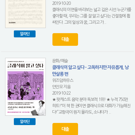
2019-10-20
클래식의 이면을 바라보는 넓고 깊은 시선 누군가를
좋아할 때, 우리는 그를 잘 알고 싶다는 간절함에 휩
싸인다. 그의 일상과 꿈, 그리고 가...
알라딘
대출
문화/예술
클래식이 알고 싶다 - 고독하지만 자유롭게, 낭
만살롱 편
위즈덤하우스
안인모 지음
2019-10-22
★ 팟캐스트 음악 분야 독보적 1위! ★ 누적 750만
히트!“이 책 한 권이면 클래식으로 대화가 가능해진
다!”교향곡이 뭔지 몰라도, 소나타가 ...
알라딘
대출