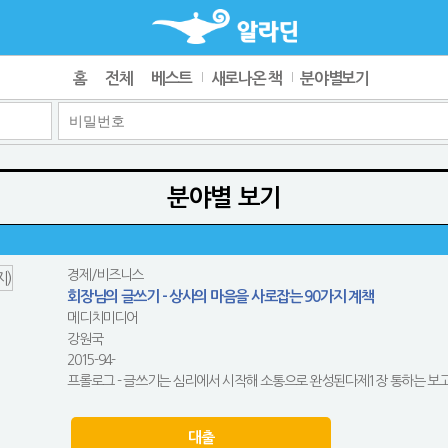
홈
전체
베스트
새로나온 책
분야별보기
분야별 보기
경제/비즈니스
회장님의 글쓰기 - 상사의 마음을 사로잡는 90가지 계책
메디치미디어
강원국
2015-94-
프롤로그 - 글쓰기는 심리에서 시작해 소통으로 완성된다제1장 통하는 보고서
대출