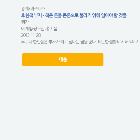
경제/비즈니스
후천적 부자 - 적은 돈을 큰돈으로 불리기 위해 알아야 할 것들
행간
이재범(핑크팬더) 지음
2013-11-28
누구나 한번쯤은 부자가 되고 싶다는 꿈을 꾼다. 빠듯한 생활비에 허덕이지 않
대출