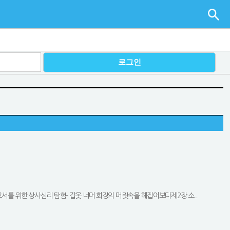
를 위한 상사심리 탐험- 갑옷 너머 회장의 머릿속을 헤집어보다제2장 소...