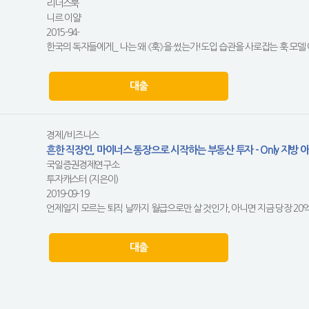
리더스북
니르 이얄
2015-94-
한국의 독자들에게_ 나는 왜 《훅》을 썼는가!도입 습관을 사로잡는 훅 모델 
대출
경제/비즈니스
흔한 직장인, 마이너스 통장으로 시작하는 부동산 투자 - Only 지방 아
국일증권경제연구소
투자캐스터 (지은이)
2019-09-19
언제일지 모르는 퇴직 날까지 월급으로만 살 것인가, 아니면 지금 당장 20억의
대출