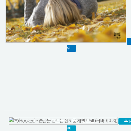
딘
우리
책