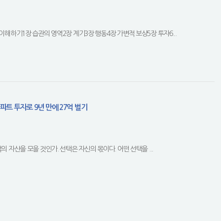
이해하기1장 습관의 영역2장 계기3장 행동4장 가변적 보상5장 투자6...
파트 투자로 9년 만에 27억 벌기
 자산을 모을 것인가. 선택은 자신의 몫이다. 어떤 선택을 ...