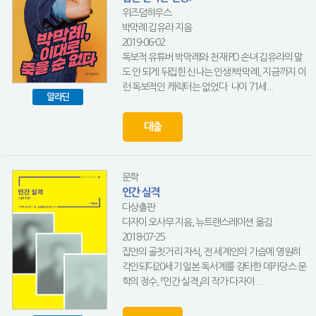
위즈덤하우스
박막례.김유라 지음
2019-06-02
독보적 유튜버 박막례와 천재 PD 손녀 김유라의 말
도 안 되게 뒤집힌 신나는 인생!박막례, 지금까지 이
런 독보적인 캐릭터는 없었다. 나이 71세...
알라딘
대출
문학
인간 실격
다상출판
다자이 오사무 지음, 뉴트랜스레이션 옮김
2018-07-25
집안의 골칫거리 자식, 전 세계인의 가슴에 영원히
각인되다20세기 일본 독서계를 강타한 데카당스 문
학의 정수, 『인간 실격』의 작가 다자이 ...