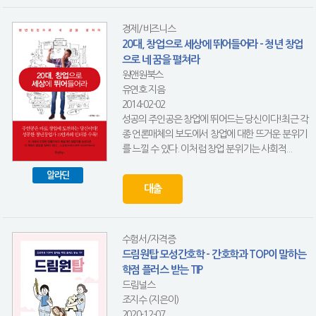
경제/비즈니스
20대, 창업으로 세상에 뛰어들어라 - 청년 창업
으로 네 꿈을 펼쳐라
원앤원북스
유연호 지음
2014-02-02
성공의 주인공은 창업에 뛰어드는 당신이다!최근 각
종 언론매체의 보도에서 창업에 대한 뜨거운 분위기
를 느낄 수 있다. 이처럼 창업 분위기는 사회적...
알라딘
대출
수험서/자격증
드림원탑 모성간호학 - 간호학과 TOP이 말하는
학점 플러스 받는 TIP
드림널스
조지수 (지은이)
2020-12-07