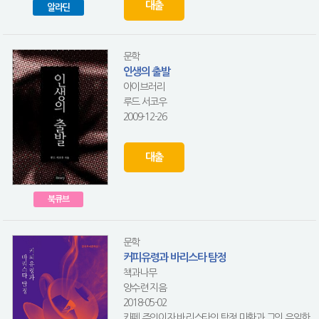
대출
알라딘
문학
인생의 출발
아이브러리
루드 서코우
2009-12-26
대출
북큐브
문학
커피유령과 바리스타 탐정
책과나무
양수련 지음
2018-05-02
카페 주인이자 바리스타인 탐정 마환과 그의 유일한