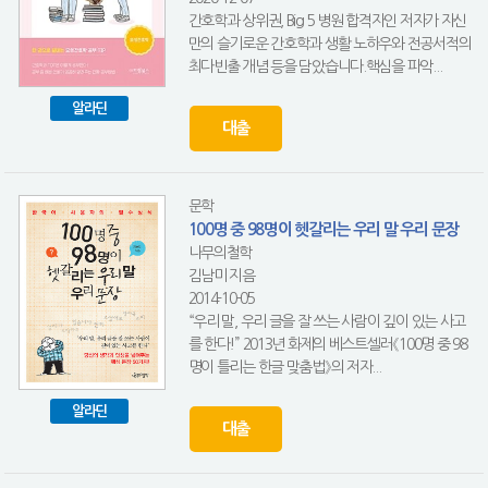
간호학과 상위권, Big 5 병원 합격자인 저자가 자신
만의 슬기로운 간호학과 생활 노하우와 전공서적의
최다빈출 개념 등을 담았습니다.핵심을 파악...
알라딘
대출
문학
100명 중 98명이 헷갈리는 우리 말 우리 문장
나무의철학
김남미 지음
2014-10-05
“우리 말, 우리 글을 잘 쓰는 사람이 깊이 있는 사고
를 한다!” 2013년 화제의 베스트셀러《100명 중 98
명이 틀리는 한글 맞춤법》의 저자...
알라딘
대출