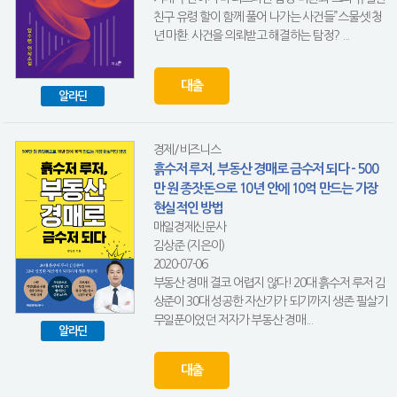
친구 유령 할이 함께 풀어 나가는 사건들”스물셋 청
년 마환. 사건을 의뢰받고 해결하는 탐정? ...
대출
알라딘
경제/비즈니스
흙수저 루저, 부동산 경매로 금수저 되다 - 500
만 원 종잣돈으로 10년 안에 10억 만드는 가장
현실적인 방법
매일경제신문사
김상준 (지은이)
2020-07-06
부동산 경매 결코 어렵지 않다! 20대 흙수저 루저 김
상준이 30대 성공한 자산가가 되기까지 생존 필살기
무일푼이었던 저자가 부동산 경매...
알라딘
대출