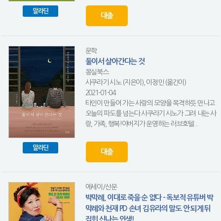
알라딘
대출
문학
둘이서 살아간다는 것
몽실북스
사쿠라기 시노 (지은이), 이정민 (옮긴이)
2021-01-04
타인이 만들어 가는 사랑의 모양을 목격하듯 만나고
오늘의 파도를 넘는다.사쿠라기 시노가 그려 내는 사
랑, 가족, 행복!아버지가 운영하는 러브호텔...
알라딘
대출
에세이/산문
박막례, 이대로 죽을 순 없다 - 독보적 유튜버 박
막례와 천재 PD 손녀 김유라의 말도 안 되게 뒤
집힌 신나는 인생!