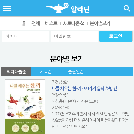
홈
전체
베스트
새로나온 책
분야별보기
분야별 보기
최다대출순
제목순
출판일순
가정/생활
나를 채우는 한 끼 - 99가지 음식 처방전
책장속북스
임성용 (지은이), 김지은 (그림)
2023-01-30
1,000만 조회수의 연재 시리즈!&lt;임성용의 보약밥
상&gt;이 감성 더한 음식 에세이로 돌아왔다!“오늘
의 컨디션은 어떤가요?...