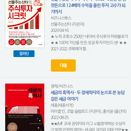
잣돈으로 124배의 수익을 올린 투자 고수가 되
기까지
비즈니스북스
선물주는산타 (지은이)
2020-04-16
★ 누적 조회수 250만! 네이버 주식투자 파워블로거
★ ★ 100억 자산을 만든 성공 투자 마인드셋! ★ ★
2021-2022 주목해야 할 ...
알라딘
대출
경제/비즈니스
세금의 흑역사 - 두 경제학자의 눈으로 본 농담
같은 세금 이야기
세종(세종서적)
마이클 킨, 조엘 슬렘로드 (지은이), 홍석윤 (옮긴이)
2022-08-25
★★IMF 조세 권위자와 이그 노벨경제학상 수상자
가 함께 쓴제법 재밌는 세금의 과거와 미래 전망★★