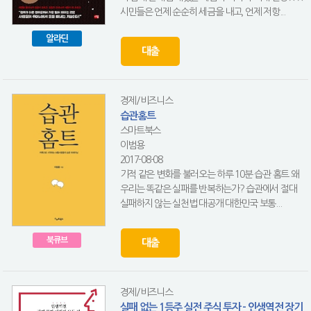
시민들은 언제 순순히 세금을 내고, 언제 저항...
알라딘
대출
경제/비즈니스
습관홈트
스마트북스
이범용
2017-08-08
기적 같은 변화를 불러오는 하루 10분 습관 홈트 왜
우리는 똑같은 실패를 반복하는가? 습관에서 절대
실패하지 않는 실천법 대공개 대한민국 보통...
북큐브
대출
경제/비즈니스
실패 없는 1등주 실전 주식 투자 - 인생역전 장기