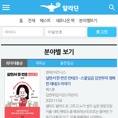
홈
전체
베스트
새로나온 책
분야별보기
분야별 보기
최다대출순
제목순
출판일순
경제/비즈니스
살면서 한 번은 짠테크 - 스물일곱 김짠부의 행복
한 재테크 이야기
북스톤
김짠부(김지은) (지은이)
2020-11-04
벌어도 벌어도 돈 고프고,누가 썼지 싶은 엉망진창
지출 내역,재테크 좀 해보려는데 모르는 용어만 가
득?!내 통장 잔고, 지출 목록에서 시작하는 ...