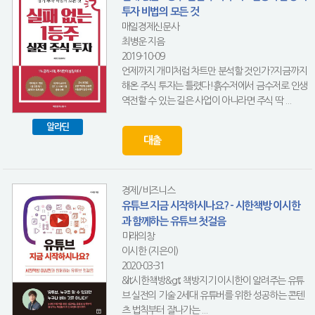
투자 비법의 모든 것
매일경제신문사
최병운 지음
2019-10-09
언제까지 개미처럼 차트만 분석할 것인가?지금까지
해온 주식 투자는 틀렸다!흙수저에서 금수저로 인생
역전할 수 있는 길은 사업이 아니라면 주식 딱 ...
알라딘
대출
경제/비즈니스
유튜브 지금 시작하시나요? - 시한책방 이시한
과 함께하는 유튜브 첫걸음
미래의창
이시한 (지은이)
2020-03-31
&lt;시한책방&gt; 책방지기 이시한이 알려주는 유튜
브 실전의 기술 2세대 유튜버를 위한 성공하는 콘텐
츠 법칙부터 잘나가는 ...