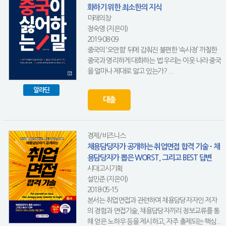
화하기 위한 최소한의 지식
미래의창
정숙영 (지은이)
2019-08-09
중국의 ‘오만함’ 뒤에 감춰진 불편한 ‘속사정’ 까칠한
중국과 영리하게 대화하는 법 우리는 이웃 나라 중국
을 얼마나 제대로 알고 있는가? ...
알라딘
대출
경제/비즈니스
채용담당자가 공개하는 취업면접 합격 기술 - 채
용담당자가 뽑은 WORST, 그리고 BEST 답변
시대고시기획
설민준 (지은이)
2018-05-15
본서는 취업면접과 관련하여 채용담당자자인 저자
의 경험과 면접기술, 채용담당자끼리 정보교류를 통
해 얻은 노하우 등을 제시하고, 자주 출제되는 핵심...