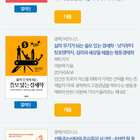
알라딘
대출
경제/비즈니스
삶의 무기가 되는 쓸모 있는 경제학 - 넛지부터
팃포탯까지, 심리와 세상을 꿰뚫는 행동경제학
북트리거
이완배 지음
2019-04-04
인간은 오로지 자신을 위해 이기적인 선택을 하는 존
재일까?주류 경제학의 고정관념을 깨부수는 행동경
제학의 반란! 이완배 기자가 들려주는 제대로 ‘...
알라딘
대출
경제/비즈니스
선물주는산타의 주식투자 시크릿 - 8천만 원 종