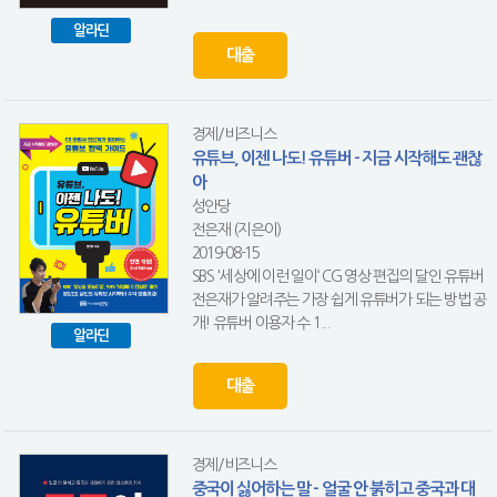
알라딘
대출
경제/비즈니스
유튜브, 이젠 나도! 유튜버 - 지금 시작해도 괜찮
아
성안당
전은재 (지은이)
2019-08-15
SBS '세상에 이런 일이‘ CG 영상 편집의 달인 유튜버
전은재가 알려주는 가장 쉽게 유튜버가 되는 방법 공
개! 유튜버 이용자 수 1...
알라딘
대출
경제/비즈니스
중국이 싫어하는 말 - 얼굴 안 붉히고 중국과 대