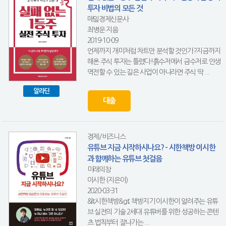
투자 비법의 모든 것
매일경제신문사
최병운 지음
2019-10-09
언제까지 개미처럼 차트만 분석할 것인가?지금까지
해온 주식 투자는 틀렸다!흙수저에서 금수저로 인생
역전할 수 있는 길은 사업이 아니라면 주식 딱 ...
알라딘
대출
경제/비즈니스
유튜브 지금 시작하시나요? - 시한책방 이시한
과 함께하는 유튜브 첫걸음
미래의창
이시한 (지은이)
2020-03-31
&lt;시한책방&gt; 책방지기 이시한이 알려주는 유튜
브 실전의 기술 2세대 유튜버를 위한 성공하는 콘텐
츠 법칙부터 잘나가는 ...