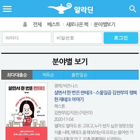
홈
전체
베스트
새로나온 책
분야별보기
분야별 보기
최다대출순
제목순
출판일순
경제/비즈니스
살면서 한 번은 짠테크 - 스물일곱 김짠부의 행복
한 재테크 이야기
북스톤
김짠부(김지은) (지은이)
2020-11-04
벌어도 벌어도 돈 고프고,누가 썼지 싶은 엉망진창
지출 내역,재테크 좀 해보려는데 모르는 용어만 가
득?!내 통장 잔고, 지출 목록에서 시작하는 ...