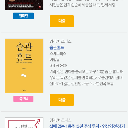
시민들은 언제 순순히 세금을 내고, 언제 저항...
알라딘
대출
경제/비즈니스
습관홈트
스마트북스
이범용
2017-08-08
기적 같은 변화를 불러오는 하루 10분 습관 홈트 왜
우리는 똑같은 실패를 반복하는가? 습관에서 절대
실패하지 않는 실천법 대공개 대한민국 보통...
북큐브
대출
경제/비즈니스
실패 없는 1등주 실전 주식 투자 - 인생역전 장기