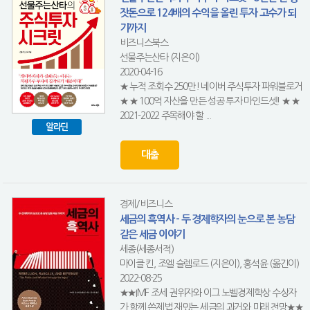
잣돈으로 124배의 수익을 올린 투자 고수가 되
기까지
비즈니스북스
선물주는산타 (지은이)
2020-04-16
★ 누적 조회수 250만! 네이버 주식투자 파워블로거
★ ★ 100억 자산을 만든 성공 투자 마인드셋! ★ ★
2021-2022 주목해야 할 ...
알라딘
대출
경제/비즈니스
세금의 흑역사 - 두 경제학자의 눈으로 본 농담
같은 세금 이야기
세종(세종서적)
마이클 킨, 조엘 슬렘로드 (지은이), 홍석윤 (옮긴이)
2022-08-25
★★IMF 조세 권위자와 이그 노벨경제학상 수상자
가 함께 쓴제법 재밌는 세금의 과거와 미래 전망★★