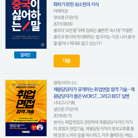
화하기 위한 최소한의 지식
미래의창
정숙영 (지은이)
2019-08-09
중국의 ‘오만함’ 뒤에 감춰진 불편한 ‘속사정’ 까칠한
중국과 영리하게 대화하는 법 우리는 이웃 나라 중국
을 얼마나 제대로 알고 있는가? ...
알라딘
대출
경제/비즈니스
채용담당자가 공개하는 취업면접 합격 기술 - 채
용담당자가 뽑은 WORST, 그리고 BEST 답변
시대고시기획
설민준 (지은이)
2018-05-15
본서는 취업면접과 관련하여 채용담당자자인 저자
의 경험과 면접기술, 채용담당자끼리 정보교류를 통
해 얻은 노하우 등을 제시하고, 자주 출제되는 핵심...