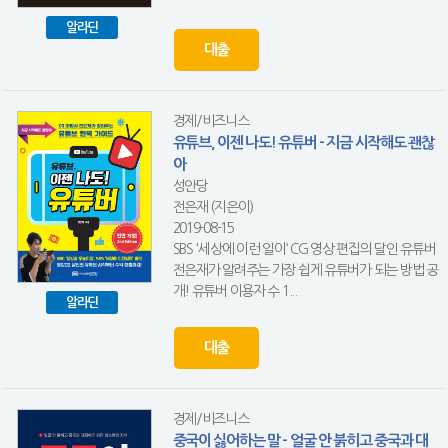
알라딘
대출
경제/비즈니스
유튜브, 이젠 나도! 유튜버 - 지금 시작해도 괜찮
아
성안당
전은재 (지은이)
2019-08-15
SBS '세상에 이런 일이‘ CG 영상 편집의 달인 유튜버
전은재가 알려주는 가장 쉽게 유튜버가 되는 방법 공
개! 유튜버 이용자 수 1...
알라딘
대출
경제/비즈니스
중국이 싫어하는 말 - 얼굴 안 붉히고 중국과 대