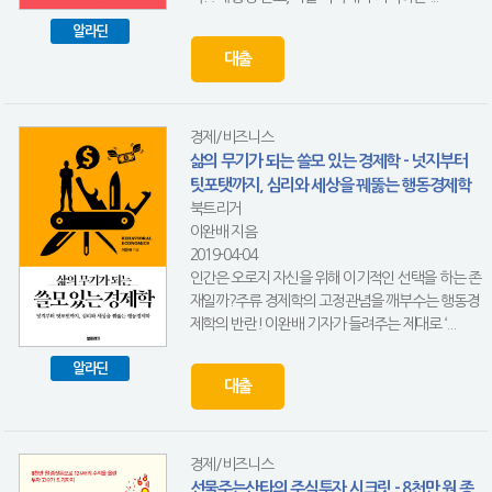
알라딘
대출
경제/비즈니스
삶의 무기가 되는 쓸모 있는 경제학 - 넛지부터
팃포탯까지, 심리와 세상을 꿰뚫는 행동경제학
북트리거
이완배 지음
2019-04-04
인간은 오로지 자신을 위해 이기적인 선택을 하는 존
재일까?주류 경제학의 고정관념을 깨부수는 행동경
제학의 반란! 이완배 기자가 들려주는 제대로 ‘...
알라딘
대출
경제/비즈니스
선물주는산타의 주식투자 시크릿 - 8천만 원 종