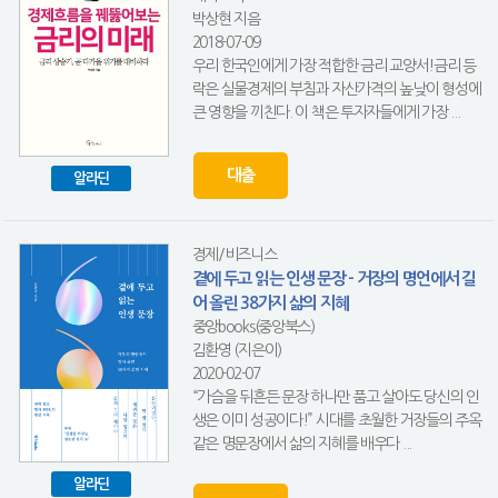
박상현 지음
2018-07-09
우리 한국인에게 가장 적합한 금리 교양서!금리 등
락은 실물경제의 부침과 자산가격의 높낮이 형성에
큰 영향을 끼친다. 이 책은 투자자들에게 가장 ...
대출
알라딘
경제/비즈니스
곁에 두고 읽는 인생 문장 - 거장의 명언에서 길
어 올린 38가지 삶의 지혜
중앙books(중앙북스)
김환영 (지은이)
2020-02-07
“가슴을 뒤흔든 문장 하나만 품고 살아도 당신의 인
생은 이미 성공이다!” 시대를 초월한 거장들의 주옥
같은 명문장에서 삶의 지혜를 배우다 ...
알라딘