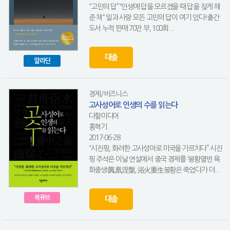
“고민의 답”“인생에 답을 모르겠을 때 답을 찾게 해
준 책“ 일과 사랑 모든 고민의 답이 여기 있다!출간
도서 누적 판매 70만 부, 100회 ...
대출
알라딘
경제/비즈니스
고사성어로 인생의 수를 읽는다
다할미디어
홍혁기
2017-06-28
“시진핑, 화려한 고사성어로 미국을 가르치다” 시진
핑 주석은 이날 연설에서 중국 경제를 ‘봉황열반 욕
화중생(鳳凰涅槃, 浴火重生봉황은 죽었다가 더...
북큐브
대출