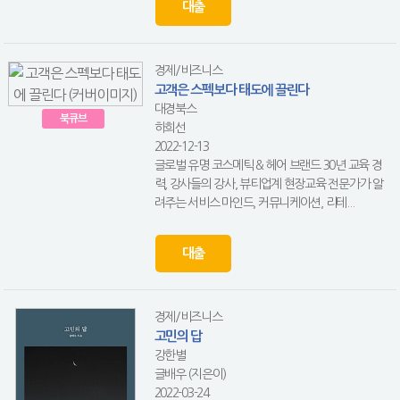
대출
경제/비즈니스
고객은 스펙보다 태도에 끌린다
대경북스
북큐브
하희선
2022-12-13
글로벌 유명 코스메틱 & 헤어 브랜드 30년 교육 경
력, 강사들의 강사, 뷰티업계 현장교육 전문가가 알
려주는 서비스 마인드, 커뮤니케이션, 리테...
대출
경제/비즈니스
고민의 답
강한별
글배우 (지은이)
2022-03-24