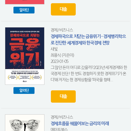
대출
알라딘
경제/비즈니스
경제파국으로 치닫는 금융위기 - 경제병리학으
로 진단한 세계경제와 한국경제 전망
새빛
최용식 (지은이)
2023-01-05
그 많던 돈이 어디로 갔을까?2023년 세계경제와 한
국경제 진단! 한 번도 경험하지 못한 경제위기가 온
다’왜 저자는 현 경제상황을 ‘파국을 향해...
알라딘
대출
경제/비즈니스
경제흐름을 꿰뚫어보는 금리의 미래
메이트북스