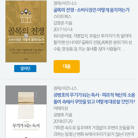
경제/비즈니스
골목의 전쟁 - 소비시장은 어떻게 움직이는가
스마트북스
김영준 지음
2017-10-14
퇴사준비생, 자영업자, 부동산 투자자가 꼭 알아야
할 마켓 인사이트『골목의 전쟁』독특한 분위기의 성
수동, 망원동 등 뜨는 동네를 찾아 사람들이 ...
대출
알라딘
경제/비즈니스
공병호의 무기가 되는 독서 - 파괴적 혁신의 소용
돌이 속에서 무엇을 읽고 어떻게 대응할 것인가?
미래의창
공병호 지음
2018-07-29
가파른 속도로 질주하며 거침없이 주변의 것들을 파
괴하는 엄청난 변화 속에서우리가 읽지 않는다면 어