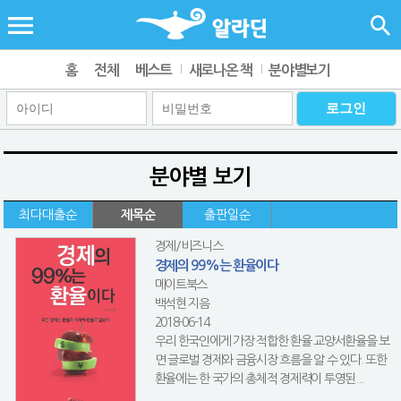
홈
전체
베스트
새로나온 책
분야별보기
분야별 보기
최다대출순
제목순
출판일순
경제/비즈니스
경제의 99%는 환율이다
메이트북스
백석현 지음
2018-06-14
우리 한국인에게 가장 적합한 환율 교양서환율을 보
면 글로벌 경제와 금융시장 흐름을 알 수 있다. 또한
환율에는 한 국가의 총체적 경제력이 투영된...