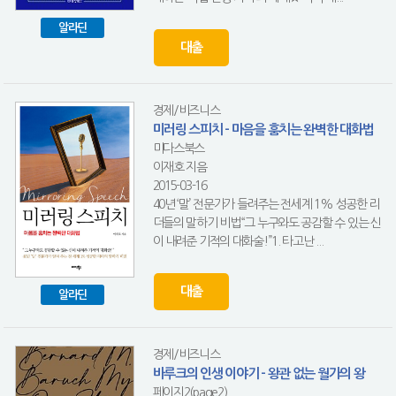
알라딘
대출
경제/비즈니스
미러링 스피치 - 마음을 훔치는 완벽한 대화법
미다스북스
이재호 지음
2015-03-16
40년 ‘말’ 전문가가 들려주는 전세계 1% 성공한 리
더들의 말하기 비법“그 누구와도 공감할 수 있는 신
이 내려준 기적의 대화술!”1. 타고난 ...
대출
알라딘
경제/비즈니스
바루크의 인생 이야기 - 왕관 없는 월가의 왕
페이지2(page2)