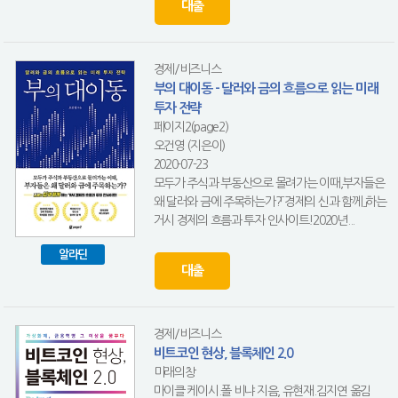
대출
경제/비즈니스
부의 대이동 - 달러와 금의 흐름으로 읽는 미래
투자 전략
페이지2(page2)
오건영 (지은이)
2020-07-23
모두가 주식과 부동산으로 몰려가는 이때,부자들은
왜 달러와 금에 주목하는가?「경제의 신과 함께」하는
거시 경제의 흐름과 투자 인사이트!2020년...
알라딘
대출
경제/비즈니스
비트코인 현상, 블록체인 2.0
미래의창
마이클 케이시.폴 비냐 지음, 유현재.김지연 옮김