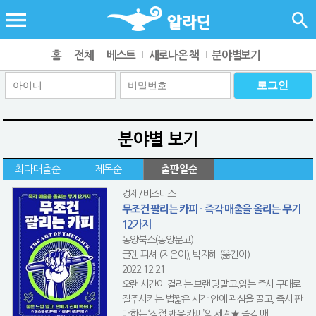
홈
전체
베스트
새로나온 책
분야별보기
분야별 보기
최다대출순
제목순
출판일순
경제/비즈니스
무조건 팔리는 카피 - 즉각 매출을 올리는 무기
12가지
동양북스(동양문고)
글렌 피셔 (지은이), 박지혜 (옮긴이)
2022-12-21
오랜 시간이 걸리는 브랜딩 말고,읽는 즉시 구매로
질주시키는 법짧은 시간 안에 관심을 끌고, 즉시 판
매하는 ‘직접 반응 카피’의 세계★ 즉각 매...