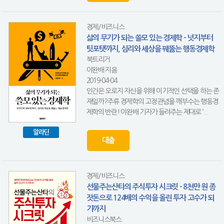
경제/비즈니스
삶의 무기가 되는 쓸모 있는 경제학 - 넛지부터
팃포탯까지, 심리와 세상을 꿰뚫는 행동경제학
북트리거
이완배 지음
2019-04-04
인간은 오로지 자신을 위해 이기적인 선택을 하는 존
재일까?주류 경제학의 고정관념을 깨부수는 행동경
제학의 반란! 이완배 기자가 들려주는 제대로 ‘...
알라딘
대출
경제/비즈니스
선물주는산타의 주식투자 시크릿 - 8천만 원 종
잣돈으로 124배의 수익을 올린 투자 고수가 되
기까지
비즈니스북스