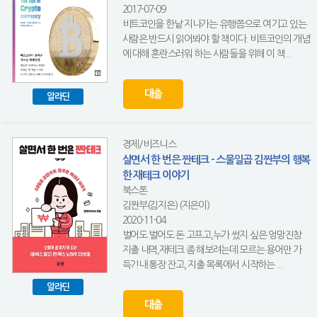
2017-07-09
비트코인을 한낱 지나가는 유행쯤으로 여기고 있는
사람은 반드시 읽어봐야 할 책이다. 비트코인의 개념
에 대해 혼란스러워 하는 사람들을 위해 이 책...
대출
알라딘
경제/비즈니스
살면서 한 번은 짠테크 - 스물일곱 김짠부의 행복
한 재테크 이야기
북스톤
김짠부(김지은) (지은이)
2020-11-04
벌어도 벌어도 돈 고프고,누가 썼지 싶은 엉망진창
지출 내역,재테크 좀 해보려는데 모르는 용어만 가
득?!내 통장 잔고, 지출 목록에서 시작하는 ...
알라딘
대출