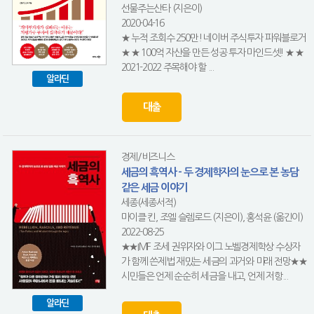
선물주는산타 (지은이)
2020-04-16
★ 누적 조회수 250만! 네이버 주식투자 파워블로거
★ ★ 100억 자산을 만든 성공 투자 마인드셋! ★ ★
2021-2022 주목해야 할 ...
알라딘
대출
경제/비즈니스
세금의 흑역사 - 두 경제학자의 눈으로 본 농담
같은 세금 이야기
세종(세종서적)
마이클 킨, 조엘 슬렘로드 (지은이), 홍석윤 (옮긴이)
2022-08-25
★★IMF 조세 권위자와 이그 노벨경제학상 수상자
가 함께 쓴제법 재밌는 세금의 과거와 미래 전망★★
시민들은 언제 순순히 세금을 내고, 언제 저항...
알라딘