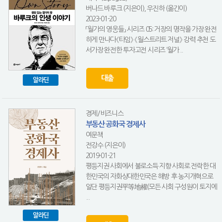
버나드 바루크 (지은이), 우진하 (옮긴이)
2023-01-20
「월가의 영웅들」 시리즈 05: 거장의 명작을 가장 완전
하게 만나다《타임》 《월스트리트 저널》 강력 추천 도
서가장 완전한 투자고전 시리즈 ‘월가...
대출
알라딘
경제/비즈니스
부동산 공화국 경제사
여문책
전강수 (지은이)
2019-01-21
평등지권 사회에서 불로소득 지향 사회로 전락한 대
한민국의 자화상대한민국은 해방 후 농지개혁으로
일단 평등지권平等地權(모든 사회 구성원이 토지에
...
알라딘