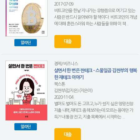
2017-07-09
비트코인을 한낱 지나가는 유행쯤으로 여기고 있는
사람은 반드시 읽어봐야 할 책이다. 비트코인의 개념
에 대해 혼란스러워 하는 사람들을 위해 이 책...
대출
알라딘
경제/비즈니스
살면서 한 번은 짠테크 - 스물일곱 김짠부의 행복
한 재테크 이야기
북스톤
김짠부(김지은) (지은이)
2020-11-04
벌어도 벌어도 돈 고프고,누가 썼지 싶은 엉망진창
지출 내역,재테크 좀 해보려는데 모르는 용어만 가
득?!내 통장 잔고, 지출 목록에서 시작하는 ...
알라딘
대출