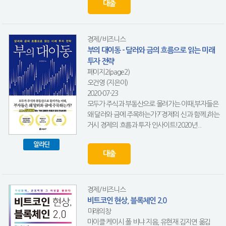
대출
경제/비즈니스
부의 대이동 - 달러와 금의 흐름으로 읽는 미래
투자 전략
페이지2(page2)
오건영 (지은이)
2020-07-23
모두가 주식과 부동산으로 몰려가는 이때,부자들은
왜 달러와 금에 주목하는가?「경제의 신과 함께」하는
거시 경제의 흐름과 투자 인사이트!2020년...
알라딘
대출
경제/비즈니스
비트코인 현상, 블록체인 2.0
미래의창
마이클 케이시.폴 비냐 지음, 유현재.김지연 옮김