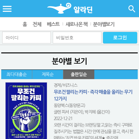
홈
전체
베스트
새로나온 책
분야별보기
분야별 보기
최다대출순
제목순
출판일순
경제/비즈니스
무조건 팔리는 카피 - 즉각 매출을 올리는 무기
12가지
동양북스(동양문고)
글렌 피셔 (지은이), 박지혜 (옮긴이)
2022-12-21
오랜 시간이 걸리는 브랜딩 말고,읽는 즉시 구매로
질주시키는 법짧은 시간 안에 관심을 끌고, 즉시 판
매하는 ‘직접 반응 카피’의 세계★ 즉각 매...