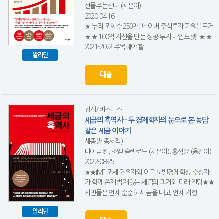
선물주는산타 (지은이)
2020-04-16
★ 누적 조회수 250만! 네이버 주식투자 파워블로거
★ ★ 100억 자산을 만든 성공 투자 마인드셋! ★ ★
2021-2022 주목해야 할 ...
알라딘
대출
경제/비즈니스
세금의 흑역사 - 두 경제학자의 눈으로 본 농담
같은 세금 이야기
세종(세종서적)
마이클 킨, 조엘 슬렘로드 (지은이), 홍석윤 (옮긴이)
2022-08-25
★★IMF 조세 권위자와 이그 노벨경제학상 수상자
가 함께 쓴제법 재밌는 세금의 과거와 미래 전망★★
시민들은 언제 순순히 세금을 내고, 언제 저항...
알라딘