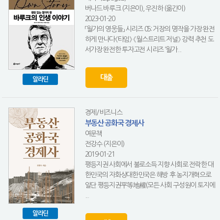
버나드 바루크 (지은이), 우진하 (옮긴이)
2023-01-20
「월가의 영웅들」 시리즈 05: 거장의 명작을 가장 완전
하게 만나다《타임》 《월스트리트 저널》 강력 추천 도
서가장 완전한 투자고전 시리즈 ‘월가...
대출
알라딘
경제/비즈니스
부동산 공화국 경제사
여문책
전강수 (지은이)
2019-01-21
평등지권 사회에서 불로소득 지향 사회로 전락한 대
한민국의 자화상대한민국은 해방 후 농지개혁으로
일단 평등지권平等地權(모든 사회 구성원이 토지에
...
알라딘