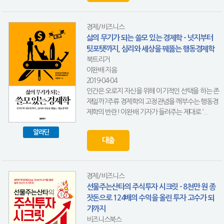
경제/비즈니스
삶의 무기가 되는 쓸모 있는 경제학 - 넛지부터
팃포탯까지, 심리와 세상을 꿰뚫는 행동경제학
북트리거
이완배 지음
2019-04-04
인간은 오로지 자신을 위해 이기적인 선택을 하는 존
재일까?주류 경제학의 고정관념을 깨부수는 행동경
제학의 반란! 이완배 기자가 들려주는 제대로 ‘...
알라딘
대출
경제/비즈니스
선물주는산타의 주식투자 시크릿 - 8천만 원 종
잣돈으로 124배의 수익을 올린 투자 고수가 되
기까지
비즈니스북스