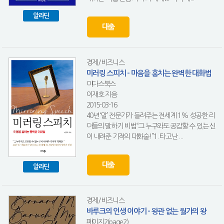
알라딘
대출
경제/비즈니스
미러링 스피치 - 마음을 훔치는 완벽한 대화법
미다스북스
이재호 지음
2015-03-16
40년 ‘말’ 전문가가 들려주는 전세계 1% 성공한 리
더들의 말하기 비법“그 누구와도 공감할 수 있는 신
이 내려준 기적의 대화술!”1. 타고난 ...
대출
알라딘
경제/비즈니스
바루크의 인생 이야기 - 왕관 없는 월가의 왕
페이지2(page2)