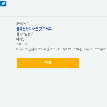
알라
문화/예술
한국건축의 모든 것 죽서루
한국학술정보
이희봉
2015-94-
01 시작하면서02 죽서루 훑어보기03 라이트의 낙수장과 우리의 죽서루04 죽
대출