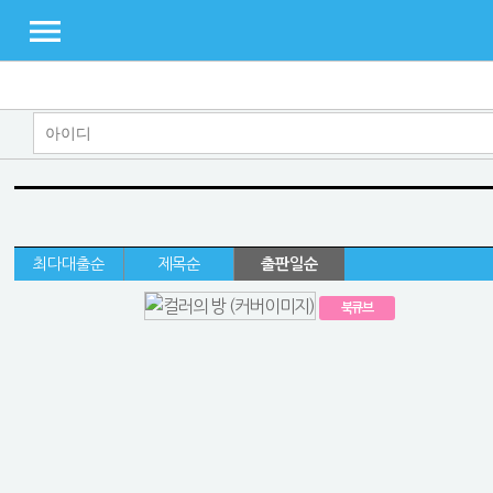
최다대출순
제목순
출판일순
북큐브