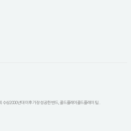
회 수상2000년대 이후 가장 성공한 밴드, 콜드플레이콜드플레이 팀...