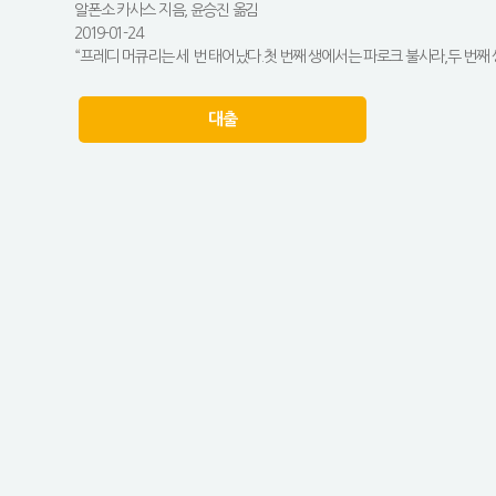
알폰소 카사스 지음, 윤승진 옮김
2019-01-24
“프레디 머큐리는 세 번 태어났다.첫 번째 생에서는 파로크 불사라,두 번째 
대출