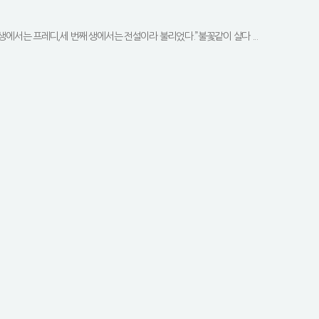
생에서는 프레디,세 번째 생에서는 전설이라 불리었다.”불꽃같이 살다 ...