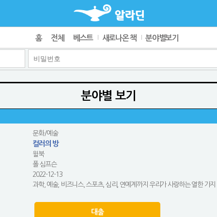
홈
전체
베스트
새로나온 책
분야별보기
분야별 보기
문화/예술
컬러의 방
윌북
폴 심프슨
2022-12-13
과학, 예술, 비즈니스, 스포츠, 심리, 연예계까지 우리가 사랑하는 열한 가지
대출