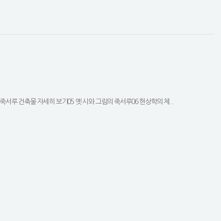
서루 건축물 자세히 보기05 옛 시와 그림의 죽서루06 현상학의 체...