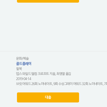
문화/예술
콜드플레이
윌북
뎁스 와일드.맬컴 크로프트 지음, 최영열 옮김
2019-04-14
브릿 어워드 26회 노미네이트, 9회 수상그래미 어워드 32회 노미네이트, 7
대출