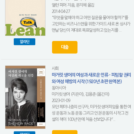
앨런 파머 지음, 문지혜 옮김
2014-04-27
"무엇을 말해야 하고 어떤 질문을 물어야 할까?"를
고민하는 비즈니스맨을 위한 가이드.새로 온 상사가
맨날 당신이 제대로 목표달성하고 있는지를 ...
알라딘
대출
사회
마거릿 생어의 여성과 새로운 인류 - 피임할 권리
와 여성 해방의 시작 (1920년 초판 완역본)
동아시아
마거릿 생어 (지은이), 김용준 (옮긴이)
2023-01-09
모던 페미니즘의 선구자, 마거릿 생어피임을 통한 여
성 운동과 노동 운동 그리고 인권 운동의 시작그 전
설의 책이 100년 만에 처음 선보입니다.『...