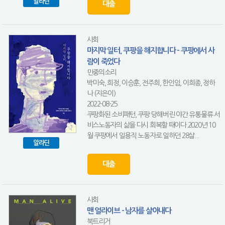
알라딘
대출
사회
마지막 일터, 쿠팡을 해지합니다 - 쿠팡에서 사
람이 죽었다
민중의소리
박미숙, 희정, 이승훈, 전주희, 한인임, 이희종, 정하
나 (지은이)
2022-08-25
쿠팡화된 소비패턴, 쿠팡 당해버린 야간 유통물류 서
비스노동자의 삶을 다시 회복할 때이다.2020년 10
월 쿠팡에서 일용직 노동자로 일하던 28살...
알라딘
대출
사회
맨 얼라이브 - 남자를 살아내다
북트리거