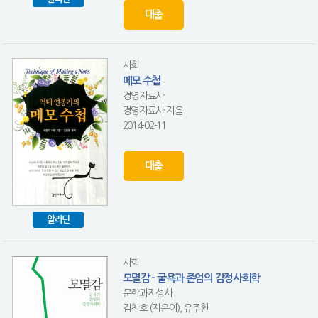
대출
사회
메모 수첩
경영자료사
경영자료사 지음
2014-02-11
대출
알라딘
사회
모멸감 - 굴욕과 존엄의 감정사회학
문학과지성사
김찬호 (지은이), 유주환