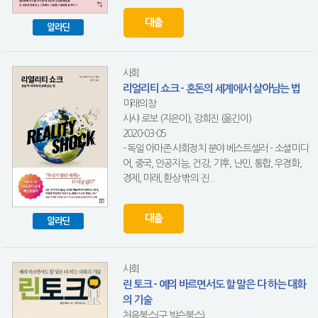
대출
알라딘
사회
리얼리티 쇼크 - 혼돈의 세계에서 살아남는 법
미래의창
사샤 로보 (지은이), 강희진 (옮긴이)
2020-03-05
- 독일 아마존 사회정치 분야 베스트셀러 - 소셜미디
어, 중국, 인공지능, 건강, 기후, 난민, 통합, 우경화,
경제, 미래, 환상 밖의 진...
대출
알라딘
사회
린 토크 - 예의 바르면서도 할 말은 다 하는 대화
의 기술
처음북스(구 빅슨북스)