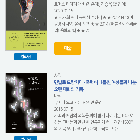
토머스 페이지 맥비 (지은이), 김승욱 (옮긴이)
2020-01-15
★ 제27회 람다 문학상 수상작 ★ ★ 2014 NPR(미국
공영라디오) 올해의 책 ★ ★ 2014 《퍼블리셔스위클
리》 올해의 책 ★ ★ 20...
대출
알라딘
사회
맨발로 도망치다 - 폭력에 내몰린 여성들과 나눈
오랜 대화와 기록
마티
우에마 요코 지음, 양지연 옮김
2018-07-15
가족과 애인의 폭력을 피해 밤거리로 나온 10대 여
성들,그녀들과 만난 한 연구자가 써 내려간 1500일
의 기록 오키나와 류큐대학 교육학 교수로...
알라딘