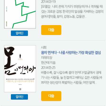
2014-03-19
[모멸감 ː 나의 존재 가치가 부정당하거나 격하될 때
갖는 괴로운 감정; 한국인의 일상을 지배하는 감정의
응어리]악플, 왕따, 감정노동, 갑을관...
대출
알라딘
사회
몸이 먼저다 - 나를 사랑하는 가장 확실한 결심
미래의창
한근태 지음
2014-05-25
바쁠수록, 잘 나갈수록 몸이 먼저다!얼굴에서 광채
가 나는 사람들, 늘 친절하고 배려심 깊은 사람들,바
쁘지만 생산성이 폭발하는 사람들, 어떤 일에...
대출
알라딘