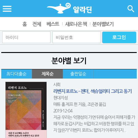
홈
전체
베스트
새로나온 책
분야별보기
분야별 보기
최다대출순
제목순
출판일순
사회
리벤지 포르노 - 젠더, 섹슈얼리티 그리고 동기
현대지성
매튜 홀.제프 헌 지음, 조은경 옮김
2019-12-04
지금 우리는 익명성의 가면 뒤에 숨어서 피해자를 가
해자로 둔갑시키는 비겁하고 비정한 행위를 하고 있
지 않은가“리벤지 포르노: 합의가 이루어지지...