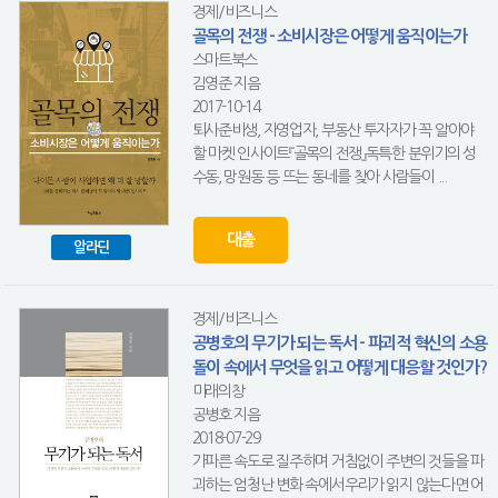
경제/비즈니스
골목의 전쟁 - 소비시장은 어떻게 움직이는가
스마트북스
김영준 지음
2017-10-14
퇴사준비생, 자영업자, 부동산 투자자가 꼭 알아야
할 마켓 인사이트『골목의 전쟁』독특한 분위기의 성
수동, 망원동 등 뜨는 동네를 찾아 사람들이 ...
대출
알라딘
경제/비즈니스
공병호의 무기가 되는 독서 - 파괴적 혁신의 소용
돌이 속에서 무엇을 읽고 어떻게 대응할 것인가?
미래의창
공병호 지음
2018-07-29
가파른 속도로 질주하며 거침없이 주변의 것들을 파
괴하는 엄청난 변화 속에서우리가 읽지 않는다면 어