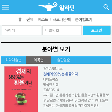
홈
전체
베스트
새로나온 책
분야별보기
분야별 보기
최다대출순
제목순
출판일순
경제/비즈니스
경제의 99%는 환율이다
메이트북스
백석현 지음
2018-06-14
우리 한국인에게 가장 적합한 환율 교양서환율을 보
면 글로벌 경제와 금융시장 흐름을 알 수 있다. 또한
환율에는 한 국가의 총체적 경제력이 투영된...