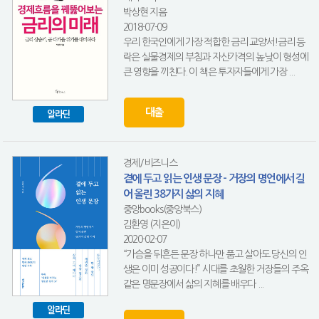
박상현 지음
2018-07-09
우리 한국인에게 가장 적합한 금리 교양서!금리 등
락은 실물경제의 부침과 자산가격의 높낮이 형성에
큰 영향을 끼친다. 이 책은 투자자들에게 가장 ...
대출
알라딘
경제/비즈니스
곁에 두고 읽는 인생 문장 - 거장의 명언에서 길
어 올린 38가지 삶의 지혜
중앙books(중앙북스)
김환영 (지은이)
2020-02-07
“가슴을 뒤흔든 문장 하나만 품고 살아도 당신의 인
생은 이미 성공이다!” 시대를 초월한 거장들의 주옥
같은 명문장에서 삶의 지혜를 배우다 ...
알라딘