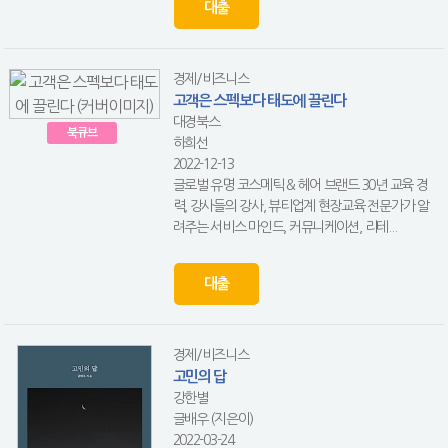
대출
경제/비즈니스
고객은 스펙보다 태도에 끌린다
대경북스
북큐브
하희선
2022-12-13
글로벌 유명 코스메틱 & 헤어 브랜드 30년 교육 경
력, 강사들의 강사, 뷰티업계 현장교육 전문가가 알
려주는 서비스 마인드, 커뮤니케이션, 리테...
대출
경제/비즈니스
고민의 답
강한별
글배우 (지은이)
2022-03-24