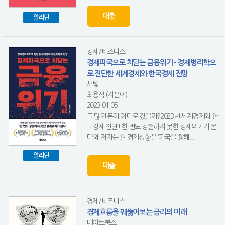
대출
알라딘
경제/비즈니스
경제파국으로 치닫는 금융위기 - 경제병리학으
로 진단한 세계경제와 한국경제 전망
새빛
최용식 (지은이)
2023-01-05
그 많던 돈이 어디로 갔을까?2023년 세계경제와 한
국경제 진단! 한 번도 경험하지 못한 경제위기가 온
다’왜 저자는 현 경제상황을 ‘파국을 향해...
알라딘
대출
경제/비즈니스
경제흐름을 꿰뚫어보는 금리의 미래
메이트북스