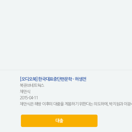
[오디오북] 한국대표중단편문학 - 허생전
북큐브네트웍스
채만식
2015-04-11
채만식은 해방 이후의 대중을 계몽하기 위한다는 의도하에, 박지원과 이광수의
대출