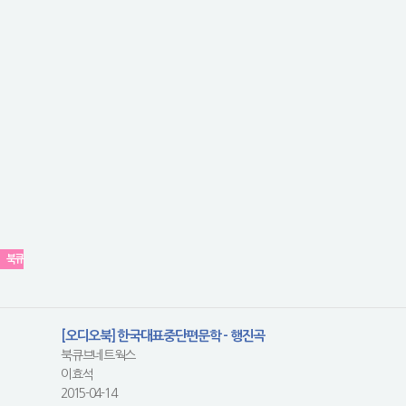
북큐
[오디오북] 한국대표중단편문학 - 행진곡
북큐브네트웍스
이효석
2015-04-14