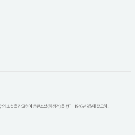
 소설을 참고하여 중편소설《허생전》을 썼다. 1946년 9월에 탈고하...