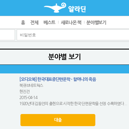
홈
전체
베스트
새로나온 책
분야별보기
분야별 보기
[오디오북] 한국대표중단편문학 - 할머니의 죽음
북큐브네트웍스
현진건
2015-04-14
1920년대 김동인의 출현으로 시작한 한국 단편문학을 선정 수록하였다....
대출