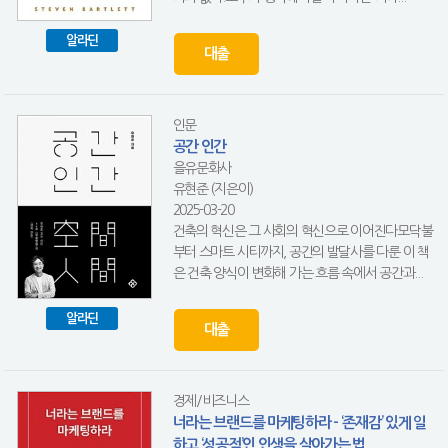
알라딘
대출
인문
공간 인간
을유문화사
유현준 (지은이)
2025-03-20
건축의 혁신은 그 사회의 혁신으로 이어진다모닥불
부터 스마트 시티까지, 공간의 발달사를 다룬 이 책
은 건축 양식이 변화해 가는 흐름 속에서 공간과...
알라딘
대출
경제/비즈니스
너라는 브랜드를 마케팅하라 - ‘존재감’ 있게 일
하고 ‘성공적’인 인생을 살아가는 법