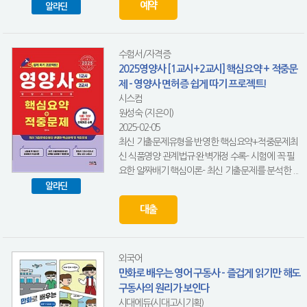
예약
알라딘
수험서/자격증
2025영양사 [1교시+2교시] 핵심요약 + 적중문
제 - 영양사 면허증 쉽게 따기 프로젝트!
시스컴
원성숙 (지은이)
2025-02-05
최신 기출문제유형을 반영한 핵심요약+적중문제최
신 식품영양 관계법규 완벽개정 수록- 시험에 꼭 필
요한 알짜배기 핵심이론- 최신 기출문제를 분석한 ...
알라딘
대출
외국어
만화로 배우는 영어 구동사 - 즐겁게 읽기만 해도
구동사의 원리가 보인다
시대에듀(시대고시기획)