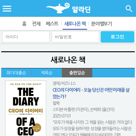
홈
전체
베스트
새로나온 책
분야별보기
새로나온 책
최다대출순
제목순
출판일순
경제/비즈니스
CEO의 다이어리 - 오늘 당신은 어떤 미래를 살
았는가?
윌북
스티븐 바틀렛 (지은이), 손백희 (옮긴이)
2025-07-01
“모두가 책을 사지만 그 책을 읽는 사람은 거의 없다.
모두가 성장을 원하지만 성장을 받아들이는 사람은
거의 없다.모두가 행복해지길 바라지만 기꺼...