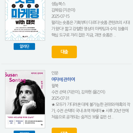
생능북스
김혜림 (지은이)
2025-07-15
팔리는 숏폼은 기획부터 다르다!숏폼 콘텐츠의 시대
가 왔다! 짧고 강렬한 영상이 마케팅과 수익 창출의
핵심 도구로 자리 잡은 지금, 과연 숏폼은 ...
알라딘
대출
인문
여자에 관하여
윌북
수전 손택 (지은이), 김하현 (옮긴이)
2025-07-31
★ 모두가 기다려온 대체 불가능한 권위와 매혹의 작
가, 수전 손택의 국내 초역 에세이★ 사후 20년 만에
처음으로 공개되는 숨겨진 보물 같은 선...