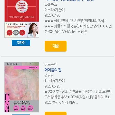
클랩북스
이소라 (지은이)
2025-07-20
★★★ 실리콘밸리 15년 근무, ‘일잘러’의 정석!
★★★ 넷플릭스 한국 론칭 마케팅 담당자★★★ 연
봉 40만 달러 META, TikTok 전략 ...
알라딘
대출
장르문학
아이들의 집
열림원
정보라 (지은이)
2025-05-25
★ 2022 부커상 최종 후보★ 2023 한국인 최초 전미
도서상 최종 후보★ 2024 《타임》 선정 올해의 책★
2025 필립 K. 딕상 최종 ...