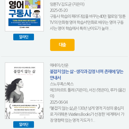
잉툰TV 김도균 (지은이)
2025-05-20
구동사 학습의 패러다임을 바꾸는40만 팔로잉 ‘잉툰
TV’의 만화형 영어 학습서‘만화로 배우는 영어 구동
사’는 영어 학습에서 특히 난이도가 높아 ...
알라딘
대출
에세이/산문
붙잡지 않는 삶 - 생각과 감정 너머 존재에 닿는
안내서
스노우폭스북스
에크하르트 톨레 (지은이), 서진 (엮은이), 루카 (옮긴
이)
2025-06-04
『붙잡지 않는 삶』은 130년 넘게 영적 지성의 중심지
로 자리해온 Watkins Books가 선정한 '세계에서 가
장 영향력 있는 영적 지도자 1...
알라딘