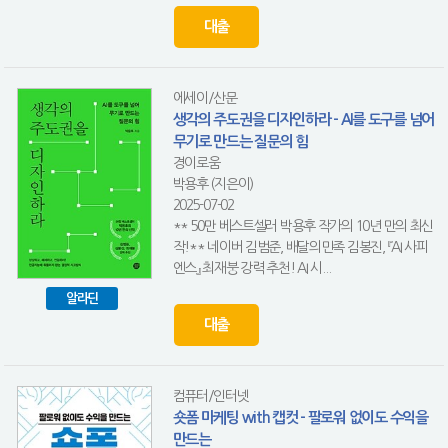
대출
에세이/산문
생각의 주도권을 디자인하라 - AI를 도구를 넘어
무기로 만드는 질문의 힘
경이로움
박용후 (지은이)
2025-07-02
** 50만 베스트셀러 박용후 작가의 10년 만의 최신
작!** 네이버 김범준, 배달의민족 김봉진, 『AI 사피
엔스』 최재붕 강력 추천! AI 시...
알라딘
대출
컴퓨터/인터넷
숏폼 마케팅 with 캡컷 - 팔로워 없이도 수익을
만드는