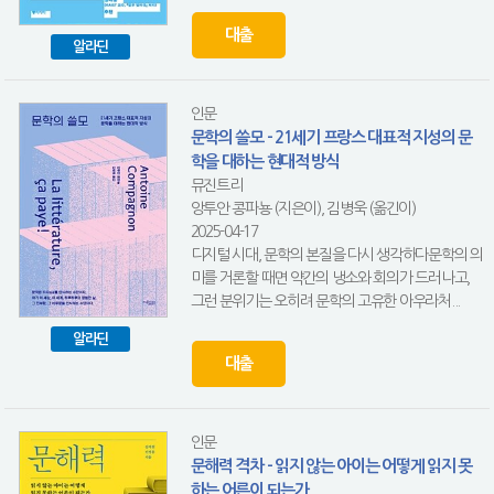
대출
알라딘
인문
문학의 쓸모 - 21세기 프랑스 대표적 지성의 문
학을 대하는 현대적 방식
뮤진트리
앙투안 콩파뇽 (지은이), 김병욱 (옮긴이)
2025-04-17
디지털 시대, 문학의 본질을 다시 생각하다문학의 의
미를 거론할 때면 약간의 냉소와 회의가 드러나고,
그런 분위기는 오히려 문학의 고유한 아우라처...
알라딘
대출
인문
문해력 격차 - 읽지 않는 아이는 어떻게 읽지 못
하는 어른이 되는가