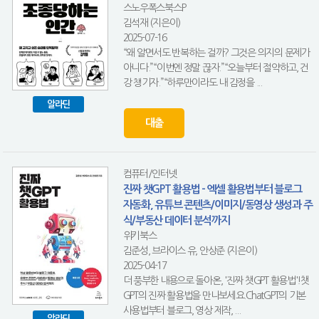
스노우폭스북스P
김석재 (지은이)
2025-07-16
“왜 알면서도 반복하는 걸까? 그것은 의지의 문제가
아니다.”“이번엔 정말 끊자.”“오늘부터 절약하고, 건
강 챙기자.”“하루만이라도 내 감정을 ...
알라딘
대출
컴퓨터/인터넷
진짜 챗GPT 활용법 - 엑셀 활용법부터 블로그
자동화, 유튜브 콘텐츠/이미지/동영상 생성과 주
식/부동산 데이터 분석까지
위키북스
김준성, 브라이스 유, 안상준 (지은이)
2025-04-17
더 풍부한 내용으로 돌아온, '진짜 챗GPT 활용법'!챗
GPT의 진짜 활용법을 만나보세요.ChatGPT의 기본
사용법부터 블로그, 영상 제작, ...
알라딘