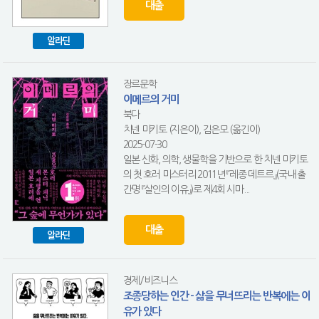
대출
알라딘
장르문학
이메르의 거미
북다
치넨 미키토 (지은이), 김은모 (옮긴이)
2025-07-30
일본 신화, 의학, 생물학을 기반으로 한 치넨 미키토
의 첫 호러 미스터리 2011년 『레종 데트르』(국내 출
간명 『살인의 이유』)로 제4회 시마...
대출
알라딘
경제/비즈니스
조종당하는 인간 - 삶을 무너뜨리는 반복에는 이
유가 있다