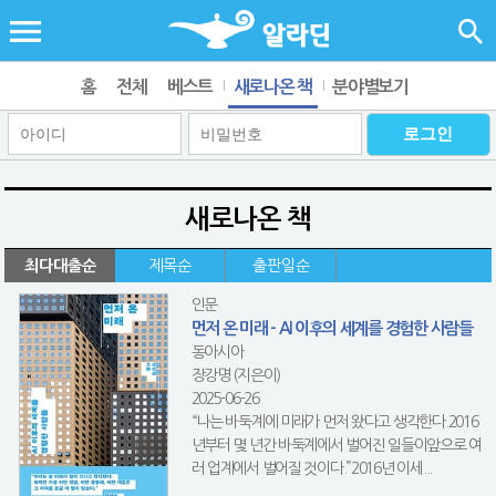
홈
전체
베스트
새로나온 책
분야별보기
새로나온 책
최다대출순
제목순
출판일순
인문
먼저 온 미래 - AI 이후의 세계를 경험한 사람들
동아시아
장강명 (지은이)
2025-06-26
“나는 바둑계에 미래가 먼저 왔다고 생각한다.2016
년부터 몇 년간 바둑계에서 벌어진 일들이앞으로 여
러 업계에서 벌어질 것이다.”2016년 이세...