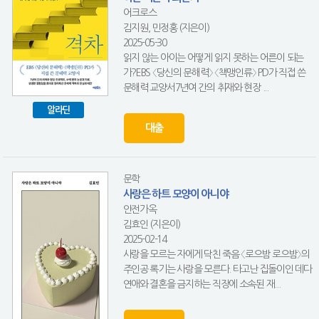
어크로스
김지원, 민정홍 (지은이)
2025-05-30
읽지 않는 아이는 어떻게 읽지 못하는 어른이 되는
가?EBS 〈당신의 문해력〉 〈책맹인류〉 PD가 직접 쓴
문해력 교양서7년여 간의 취재와 현장 ...
알라딘
대출
문학
사랑은 하트 모양이 아니야
안전가옥
김효인 (지은이)
2025-02-14
사랑을 모르는 자에게 닥친 죽음 〈로으밤 로으밤〉의
주인공 록기는 사랑을 모른다. 타고난 집돌이인 데다
연애와 결혼을 금지하는 직장에 소속된 재...