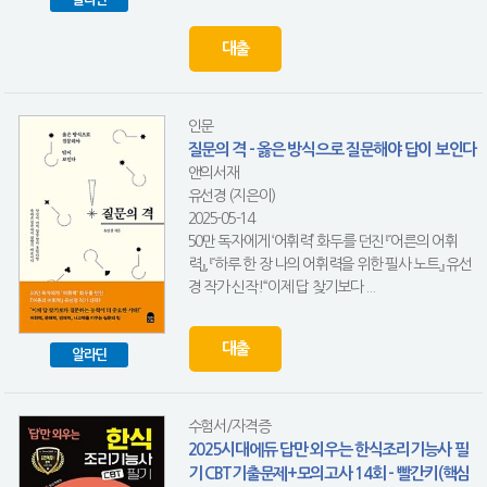
대출
인문
질문의 격 - 옳은 방식으로 질문해야 답이 보인다
앤의서재
유선경 (지은이)
2025-05-14
50만 독자에게 ‘어휘력’ 화두를 던진 『어른의 어휘
력』, 『하루 한 장 나의 어휘력을 위한 필사 노트』 유선
경 작가 신작!“이제 답 찾기보다 ...
대출
알라딘
수험서/자격증
2025시대에듀 답만 외우는 한식조리기능사 필
기 CBT기출문제+모의고사 14회 - 빨간키(핵심