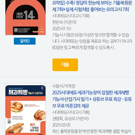
요약집) 수록! 정답이 한눈에 보이는 기출복원문
제 7회+실제 시험처럼 풀어보는 모의고사 7회
시대에듀(시대고시기획)
한은숙 (지은이)
2025-01-10
기능사 시험은 60점 이상만 맞으면 합격할 수 있습
니다. 시대에듀는 만점을 목표로 하는 공부가 아니라
알라딘
60점만 맞고 빠르게 합격할 수 있도록 시...
대출
수험서/자격증
2025시대에듀 제과기능장이 집필한 제과제빵
기능사·산업기사 필기 + 유튜브 무료 특강 - 유튜
브 무료 이론강의 제공
시대에듀(시대고시기획)
권영회, 유상모 (지은이)
2025-03-05
최신 출제경향을 완벽 반영한 제과제빵 종합 학습서