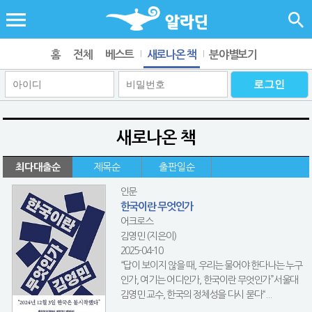
홈
전체
베스트
새로나온 책
분야별보기
새로나온 책
최다대출순
제목순
출판일순
인문
한국이란 무엇인가
어크로스
김영민 (지은이)
2025-04-10
“답이 보이지 않을 때, 우리는 물어야 한다나는 누구
인가, 여기는 어디인가, 한국이란 무엇인가”서울대
김영민 교수, 한국의 정체성을 다시 묻다“...