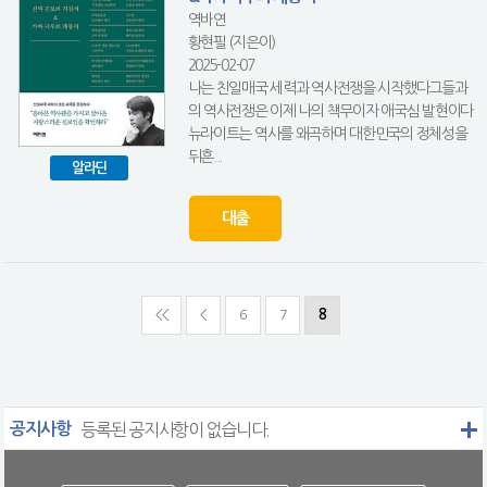
역바연
황현필 (지은이)
2025-02-07
나는 친일매국 세력과 역사전쟁을 시작했다그들과
의 역사전쟁은 이제 나의 책무이자 애국심 발현이다
뉴라이트는 역사를 왜곡하며 대한민국의 정체성을
뒤흔...
알라딘
대출
<<
<
6
7
8
공지사항
등록된 공지사항이 없습니다.