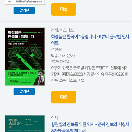
대출
알라딘
경제/비즈니스
화장품은 한국이 1등입니다 - K뷰티 글로벌 인사
이트
경향BP
박종대 (지은이)
2025-06-04
어떻게 한국은 글로벌 화장품 트렌드의 선두에 서게
되었나?매경&#8228;한경 8년 연속 유통&#8228;화
장품 업종 베스트 애널...
알라딘
대출
역사
황현필의 진보를 위한 역사 - 진짜 진보의 지침서
&가짜 극우의 계몽서