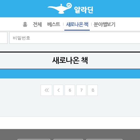
홈
전체
베스트
새로나온 책
분야별보기
새로나온 책
<<
<
6
7
8