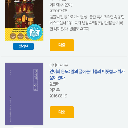
이미예 (지은이)
2020-07-08
텀블벅 펀딩 1812% 달성! 출간 즉시 3주 연속 종합
베스트셀러 1위! 독자 별점 4.8점(5점 만점)을 기록
한 책이 있다. 별점도 400여...
대출
알라딘
에세이/산문
언어의 온도 : 말과 글에는 나름의 따뜻함과 차가
움이 있다
말글터
이기주
2016-08-19
대출