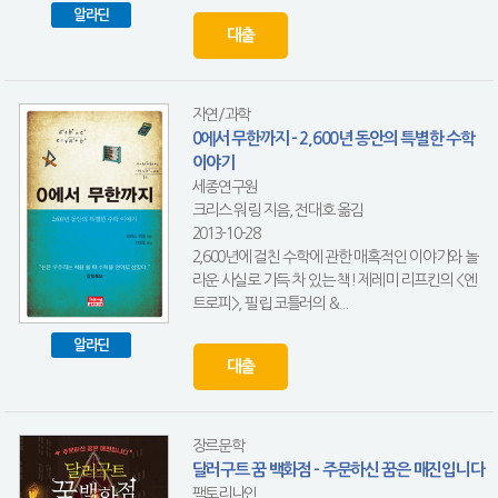
알라딘
대출
자연/과학
0에서 무한까지 - 2,600년 동안의 특별한 수학
이야기
세종연구원
크리스 워링 지음, 전대호 옮김
2013-10-28
2,600년에 걸친 수학에 관한 매혹적인 이야기와 놀
라운 사실로 가득 차 있는 책! 제레미 리프킨의 <엔
트로피>, 필립 코틀러의 &...
알라딘
대출
장르문학
달러구트 꿈 백화점 - 주문하신 꿈은 매진입니다
팩토리나인