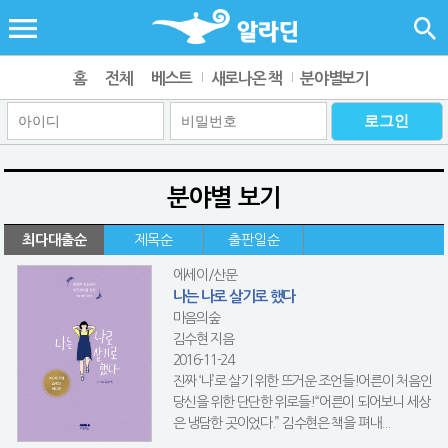
홈
전체
베스트
새로나온 책
분야별보기
분야별 보기
최다대출순
제목순
출판일순
에세이/산문
나는 나로 살기로 했다
마음의숲
김수현 지음
2016-11-24
진짜 ‘나’로 살기 위한 뜨거운 조언들!어른이 처음인
당신을 위한 단단한 위로들!“어른이 되어보니 세상
은 냉담한 곳이었다.” 김수현은 책을 펴내...