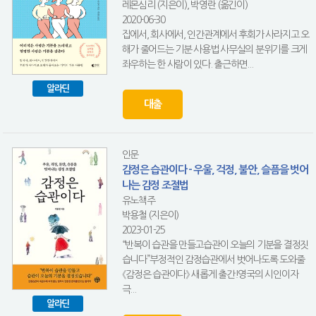
레몬심리 (지은이), 박영란 (옮긴이)
2020-06-30
집에서, 회사에서, 인간관계에서 후회가 사라지고 오
해가 줄어드는 기분 사용법 사무실의 분위기를 크게
좌우하는 한 사람이 있다. 출근하면...
알라딘
대출
인문
감정은 습관이다 - 우울, 걱정, 불안, 슬픔을 벗어
나는 감정 조절법
유노책주
박용철 (지은이)
2023-01-25
“반복이 습관을 만들고습관이 오늘의 기분을 결정짓
습니다”부정적인 감정습관에서 벗어나도록 도와줄
《감정은 습관이다》 새롭게 출간!영국의 시인이자
극...
알라딘