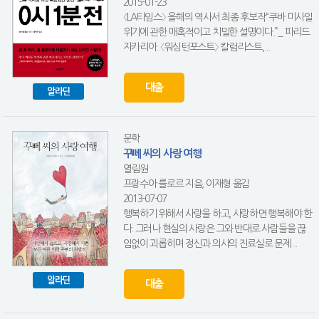
2015-01-23
〈LA타임스〉 올해의 역사서 최종 후보작“쿠바 미사일
위기에 관한 매혹적이고 치밀한 설명이다.”_ 파리드
자카리아. 〈워싱턴포스트〉 칼럼리스트,...
대출
알라딘
문학
꾸뻬 씨의 사랑 여행
열림원
프랑수아 를로르 지음, 이재형 옮김
2013-07-07
행복하기 위해서 사랑을 하고, 사랑하면 행복해야 한
다. 그러나 현실의 사랑은 그와 반대로 사람들을 끊
임없이 괴롭히며 정신과 의사의 진료실로 문제...
알라딘
대출