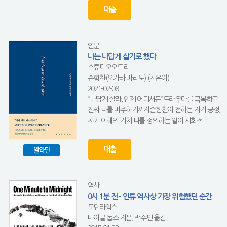
대출
인문
나는 나답게 살기로 했다
스튜디오오드리
손힘찬(오가타 마리토) (지은이)
2021-02-08
“나답게 살라, 언제 어디서든”트라우마를 극복하고
진짜 나를 마주하기까지손힘찬이 전하는 자기 긍정,
자기 이해의 가치 나를 정의하는 일이 사회적...
대출
알라딘
역사
0시 1분 전 - 인류 역사상 가장 위험했던 순간
모던타임스
마이클 돕스 지음, 박수민 옮김