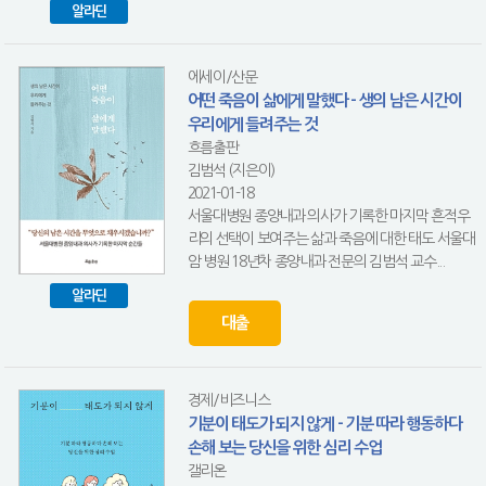
알라딘
에세이/산문
어떤 죽음이 삶에게 말했다 - 생의 남은 시간이
우리에게 들려주는 것
흐름출판
김범석 (지은이)
2021-01-18
서울대병원 종양내과 의사가 기록한 마지막 흔적우
리의 선택이 보여주는 삶과 죽음에 대한 태도 서울대
암 병원 18년차 종양내과 전문의 김범석 교수...
알라딘
대출
경제/비즈니스
기분이 태도가 되지 않게 - 기분 따라 행동하다
손해 보는 당신을 위한 심리 수업
갤리온