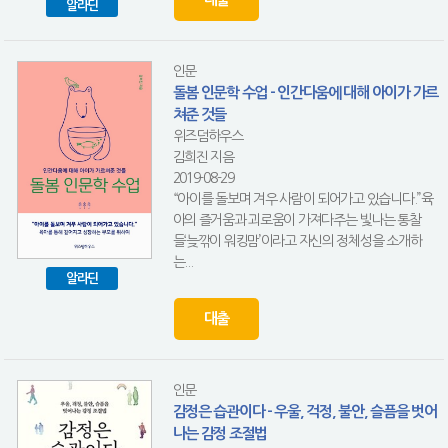
알라딘
인문
돌봄 인문학 수업 - 인간다움에 대해 아이가 가르
쳐준 것들
위즈덤하우스
김희진 지음
2019-08-29
“아이를 돌보며 겨우 사람이 되어가고 있습니다.”육
아의 즐거움과 괴로움이 가져다주는 빛나는 통찰
들‘늦깎이 워킹맘’이라고 자신의 정체성을 소개하
는...
알라딘
대출
인문
감정은 습관이다 - 우울, 걱정, 불안, 슬픔을 벗어
나는 감정 조절법