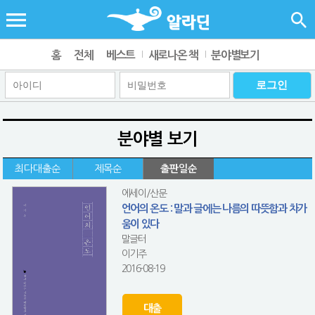
홈
전체
베스트
새로나온 책
분야별보기
분야별 보기
최다대출순
제목순
출판일순
에세이/산문
언어의 온도 : 말과 글에는 나름의 따뜻함과 차가
움이 있다
말글터
이기주
2016-08-19
대출