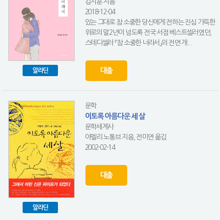
김지훈 지음
2018-12-04
있는 그대로 참 소중한 당신에게 전하는 진심 가득한
위로의 말2년이 넘도록 전국 서점 베스트셀러였던,
스테디셀러 『참 소중한 너라서』의 전면 개...
대출
알라딘
문학
이토록 아름다운 세 살
문학세계사
아멜리 노통브 지음, 전미연 옮김
2002-02-14
대출
알라딘