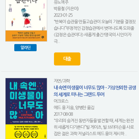
유노책주
박용철 (지은이)
2023-01-25
“반복이 습관을 만들고습관이 오늘의 기분을 결정짓
습니다”부정적인 감정습관에서 벗어나도록 도와줄
《감정은 습관이다》 새롭게 출간!영국의 시인이자
극...
알라딘
대출
자연/과학
내 속엔 미생물이 너무도 많아 - 기상천외한 공생
의 세계로 떠나는 그랜드 투어
어크로스
에드 용 지음, 양병찬 옮김
2017-08-08
“우리의 숨겨진 동반자들을 발견할 때, 세계는 완전
히 새롭게 다가온다”빌 게이츠, 빌 브라이슨을 사로
잡은 젊은 과학 저널리스트 에드 용이 제시하...