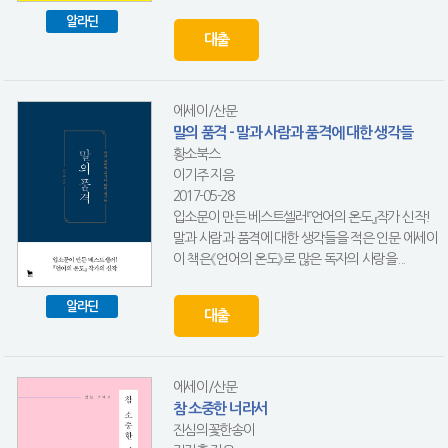
알라딘
대출
에세이/산문
말의 품격 - 말과 사람과 품격에 대한 생각들
황소북스
이기주 지음
2017-05-28
입소문이 만든 베스트셀러『언어의 온도』작가 신작!
말과 사람과 품격에 대한 생각들을 적은 인문 에세이
이 책은《언어의 온도》로 많은 독자의 사랑을...
알라딘
대출
에세이/산문
참 소중한 너라서
진심의꽃한송이