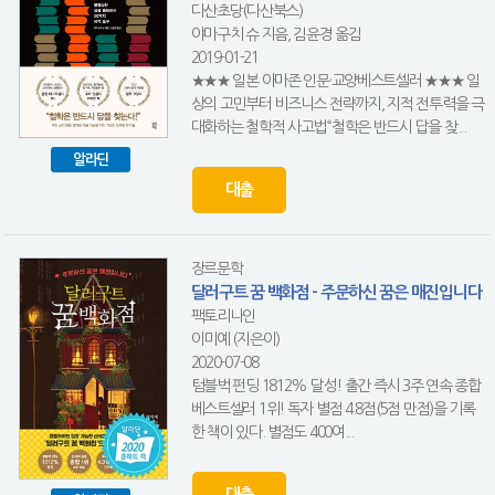
다산초당(다산북스)
야마구치 슈 지음, 김윤경 옮김
2019-01-21
★★★ 일본 아마존 인문·교양베스트셀러 ★★★ 일
상의 고민부터 비즈니스 전략까지, 지적 전투력을 극
대화하는 철학적 사고법“철학은 반드시 답을 찾...
알라딘
대출
장르문학
달러구트 꿈 백화점 - 주문하신 꿈은 매진입니다
팩토리나인
이미예 (지은이)
2020-07-08
텀블벅 펀딩 1812% 달성! 출간 즉시 3주 연속 종합
베스트셀러 1위! 독자 별점 4.8점(5점 만점)을 기록
한 책이 있다. 별점도 400여...
대출