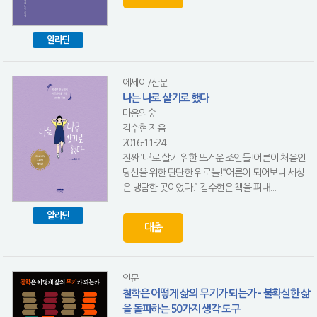
알라딘
에세이/산문
나는 나로 살기로 했다
마음의숲
김수현 지음
2016-11-24
진짜 ‘나’로 살기 위한 뜨거운 조언들!어른이 처음인
당신을 위한 단단한 위로들!“어른이 되어보니 세상
은 냉담한 곳이었다.” 김수현은 책을 펴내...
알라딘
대출
인문
철학은 어떻게 삶의 무기가 되는가 - 불확실한 삶
을 돌파하는 50가지 생각 도구