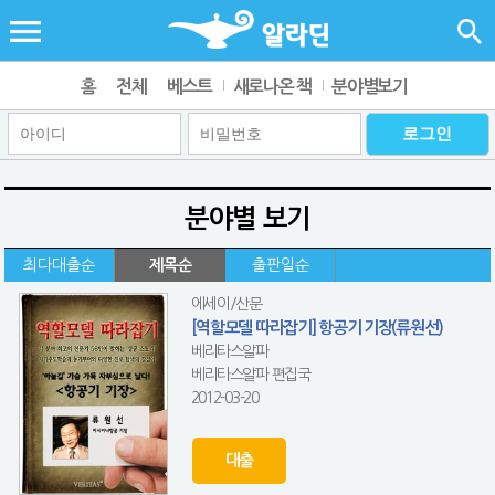
홈
전체
베스트
새로나온 책
분야별보기
분야별 보기
최다대출순
제목순
출판일순
에세이/산문
[역할모델 따라잡기] 항공기 기장(류원선)
베리타스알파
베리타스알파 편집국
2012-03-20
대출