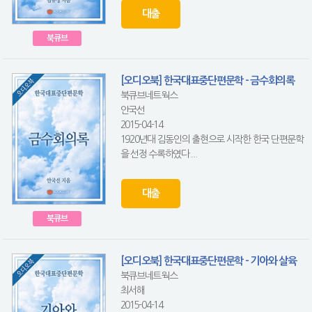
대출
북큐브
[오디오북] 한국대표중단편문학 - 금수회의록
북큐브네트웍스
안국선
2015-04-14
1920년대 김동인의 출현으로 시작한 한국 단편문학
을 선정 수록하였다....
대출
북큐브
[오디오북] 한국대표중단편문학 - 기아와 살육
북큐브네트웍스
최서해
2015-04-14