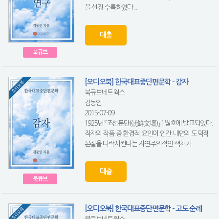
을 선정 수록하였다....
대출
북큐브
[오디오북] 한국대표중단편문학 - 감자
북큐브네트웍스
김동인
2015-07-09
1925년 『조선문단(朝鮮文壇)』 1월호에 발표되었다.
작자의 작품 중 환경적 요인이 인간 내면의 도덕적
본질을 타락시킨다는 자연주의적인 색채가...
대출
북큐브
[오디오북] 한국대표중단편문학 - 고도 순례
북큐브네트웍스