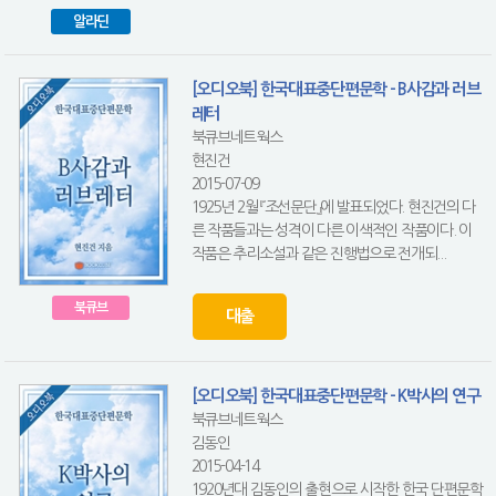
알라딘
[오디오북] 한국대표중단편문학 - B사감과 러브
레터
북큐브네트웍스
현진건
2015-07-09
1925년 2월 『조선문단』에 발표되었다. 현진건의 다
른 작품들과는 성격이 다른 이색적인 작품이다. 이
작품은 추리소설과 같은 진행법으로 전개되...
북큐브
대출
[오디오북] 한국대표중단편문학 - K박사의 연구
북큐브네트웍스
김동인
2015-04-14
1920년대 김동인의 출현으로 시작한 한국 단편문학