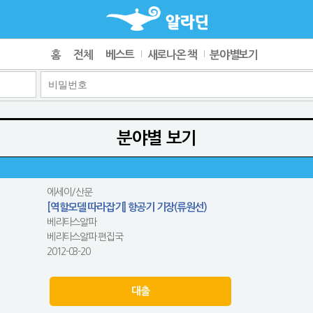
홈
전체
베스트
새로나온 책
분야별보기
분야별 보기
에세이/산문
[역할모델 따라잡기] 항공기 기장(류원선)
베리타스알파
베리타스알파 편집국
2012-03-20
대출