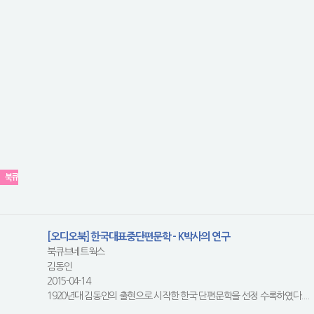
북큐
[오디오북] 한국대표중단편문학 - K박사의 연구
북큐브네트웍스
김동인
2015-04-14
1920년대 김동인의 출현으로 시작한 한국 단편문학을 선정 수록하였다....