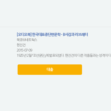
[오디오북] 한국대표중단편문학 - B사감과 러브레터
북큐브네트웍스
현진건
2015-07-09
1925년 2월 『조선문단』에 발표되었다. 현진건의 다른 작품들과는 성격이 
대출