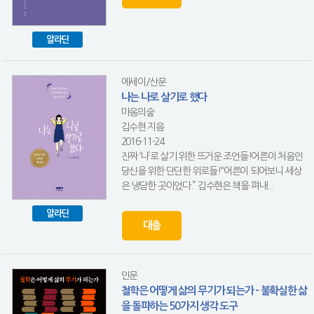
알라딘
에세이/산문
나는 나로 살기로 했다
마음의숲
김수현 지음
2016-11-24
진짜 ‘나’로 살기 위한 뜨거운 조언들!어른이 처음인
당신을 위한 단단한 위로들!“어른이 되어보니 세상
은 냉담한 곳이었다.” 김수현은 책을 펴내...
알라딘
대출
인문
철학은 어떻게 삶의 무기가 되는가 - 불확실한 삶
을 돌파하는 50가지 생각 도구