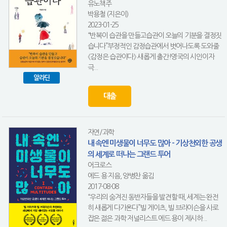
유노책주
박용철 (지은이)
2023-01-25
“반복이 습관을 만들고습관이 오늘의 기분을 결정짓
습니다”부정적인 감정습관에서 벗어나도록 도와줄
《감정은 습관이다》 새롭게 출간!영국의 시인이자
극...
알라딘
대출
자연/과학
내 속엔 미생물이 너무도 많아 - 기상천외한 공생
의 세계로 떠나는 그랜드 투어
어크로스
에드 용 지음, 양병찬 옮김
2017-08-08
“우리의 숨겨진 동반자들을 발견할 때, 세계는 완전
히 새롭게 다가온다”빌 게이츠, 빌 브라이슨을 사로
잡은 젊은 과학 저널리스트 에드 용이 제시하...