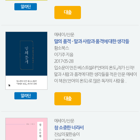
알라딘
대출
에세이/산문
말의 품격 - 말과 사람과 품격에 대한 생각들
황소북스
이기주 지음
2017-05-28
입소문이 만든 베스트셀러『언어의 온도』작가 신작!
말과 사람과 품격에 대한 생각들을 적은 인문 에세이
이 책은《언어의 온도》로 많은 독자의 사랑을...
알라딘
대출
에세이/산문
참 소중한 너라서
진심의꽃한송이