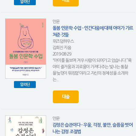
알라딘
인문
돌봄 인문학 수업 - 인간다움에 대해 아이가 가르
쳐준 것들
위즈덤하우스
김희진 지음
2019-08-29
“아이를 돌보며 겨우 사람이 되어가고 있습니다.”육
아의 즐거움과 괴로움이 가져다주는 빛나는 통찰
들‘늦깎이 워킹맘’이라고 자신의 정체성을 소개하
는...
알라딘
대출
인문
감정은 습관이다 - 우울, 걱정, 불안, 슬픔을 벗어
나는 감정 조절법