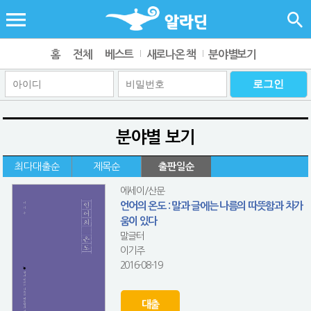
홈
전체
베스트
새로나온 책
분야별보기
분야별 보기
최다대출순
제목순
출판일순
에세이/산문
언어의 온도 : 말과 글에는 나름의 따뜻함과 차가
움이 있다
말글터
이기주
2016-08-19
대출