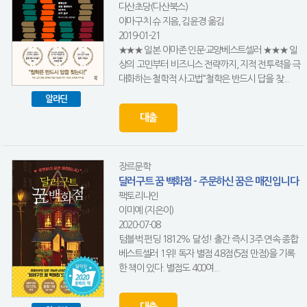
다산초당(다산북스)
야마구치 슈 지음, 김윤경 옮김
2019-01-21
★★★ 일본 아마존 인문·교양베스트셀러 ★★★ 일
상의 고민부터 비즈니스 전략까지, 지적 전투력을 극
대화하는 철학적 사고법“철학은 반드시 답을 찾...
알라딘
대출
장르문학
달러구트 꿈 백화점 - 주문하신 꿈은 매진입니다
팩토리나인
이미예 (지은이)
2020-07-08
텀블벅 펀딩 1812% 달성! 출간 즉시 3주 연속 종합
베스트셀러 1위! 독자 별점 4.8점(5점 만점)을 기록
한 책이 있다. 별점도 400여...
대출