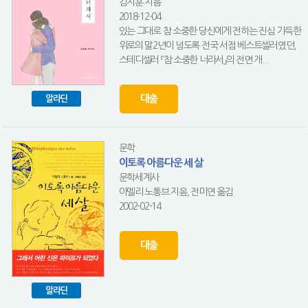
김지훈 지음
2018-12-04
있는 그대로 참 소중한 당신에게 전하는 진심 가득한
위로의 말2년이 넘도록 전국 서점 베스트셀러였던,
스테디셀러 『참 소중한 너라서』의 전면 개...
대출
알라딘
문학
이토록 아름다운 세 살
문학세계사
아멜리 노통브 지음, 전미연 옮김
2002-02-14
대출
알라딘