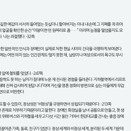
불길한 예감이 서서히 들어맞는 듯싶더니 할아버지는 이내 내 손에 그 지폐를 꼭 쥐어
의 얼굴을 확인한 순간 “이왕이면 만 원짜리로 좀……” 이라며 능청을 떨었을지도 모
 나는 좌절했다. -32쪽
 관한 일반적인 인식과 장애인이 실제로 처한 현실 사이의 간극을 극명하게 보여준다.
에는 어떤 의미 있는 인간관계도 맺지 못한 채, 남성이나 여성으로서의 욕구도 무시
에 철퇴를 맞았다. -247쪽
꼼짝도 못 하는 남자가 침대에 누운 채 전시된 경험을 들려준다. 지하철역에서 리프트
에 대해 진짜 감사하게 된답니다”라며 자신을 영혼 정화의 방편으로 삼는 이들에게 무감
면으로 비판한다.
 수 있듯이, 정상성은 ‘비정상’을 규정하면서 성립되기 때문이다. -213쪽
 존재로 치부하기 때문이라고 말한다. 장애인 화장실을 남녀 공용으로 만들고, 첫 생
기 위해 버스와 지하철을 세우고 다섯 시간 동안 기어서 한강대교를 건너는 중증 장애
이끌어준 가족, 동료, 친구가 있었다. 정상 세계와 비정상 세계, 분리된 두 세계 가운데