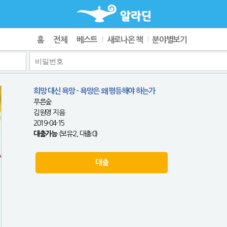
홈
전체
베스트
새로나온 책
분야별보기
희망 대신 욕망 - 욕망은 왜 평등해야 하는가
푸른숲
김원영 지음
2019-04-15
대출가능
(보유:2, 대출:0)
대출