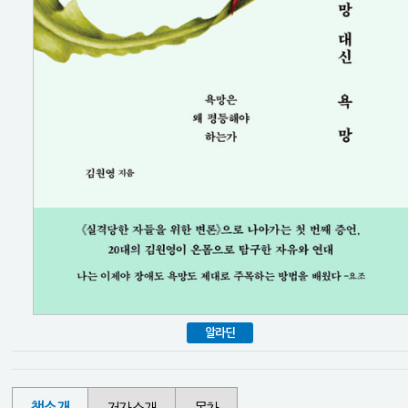
알라딘
책소개