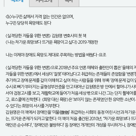
저자소개
목차
<b>누구든 삶에서 자격 없는 인간은 없으며,
누구든 당당히 욕망해도 된다
《실격당한 자들을 위한 변론》 김원영 변호사의 첫 책
《나는 차가운 희망보다 뜨거운 욕망이고 싶다》 2019 개정판
나는 이제야 장애도 욕망도 제대로 주목하는 방법을 배웠다 -요조
《실격당한 자들을 위한 변론》으로 2018년 주요 언론 매체와 출판인이 뽑은 ‘올해의
자들을 위한 변론》에서 세상이 ‘잘못’ 태어났다고 취급하는 존재들의 존엄함을 ‘변론’
추가하고 장애 문제를 깊이 이해하고 싶어 하는 사람들을 위해 부록 ‘장애 문제 깊이 
수시로 뼈가 부러지는 골형성부전증을 안고 태어난 김원영은 방 안에서 할머니가 사다
서야 검정고시를 보고, 재활학교에 들어가 처음 세상 밖으로 나간 그는 단지 휠체어를
고, 로스쿨에 진학한다. 《희망 대신 욕망》은 ‘보이지 않는 존재’였던 한 유약한 소년
수 있다’는 희망의 서사를 거부한다.
김원영은 이 책에서 장애인을 ‘미물(微物)’ 취급하는 사회의 동정 어린 시선과 차가운
는, 뜨거운 존재가 되자고 말한다. 이 책이 처음 출간된 2010년, “차가운 희망보
애인은 순수하다’, ‘장애인은 불쌍하다’ 등 장애인 개개인의 개성을 무시하거나, 장애