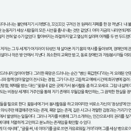
더니(나는 불안해지기 시작했다), 꼬깃꼬깃 구겨진 천 원짜리 지폐를 한 장 꺼냈다. 내 
란 눈동자가 세상 사람들의 모든 시선을 흉내 내는 것만 같았다. 아마 지금의 나라면 퇴계
지 전혀 알 수가 없었다. 할아버지는 좌절하지 말고 열심히 살라며 어깨를 두 번 두드렸다.
는 저자는 그 두 세계가 어지러이 뒤섞인 채 살아온 자기 몸의 역사를 돌아보며, 장애인에
설이나 작은 방 안에서 지낸다. 최소한의 교육만 받고, 동료 장애인과 자원봉사자들 이외
러내지 않아야 했다. 그러한 욕망은 드러나는 순간 “병신 육갑한다”라는 저 오래된 언명 앞
와 함께 앉아 말없이 전시되는 경험, 그가 다니던 고등학교 예배 시간에 희귀병에 걸려 
민망함, 혜택을 받는 대신 “꽃동네 같은 곳에 가서 봉사활동 좀 하고 오세요. 그럼 내 삶
되는 비정상 세계의 거주민을 통해 자기 존재의 우월감을 확인하는, 그 끔찍한 현실을 정
 필요로 한다. 꽃동네에 가서 봉사활동을 하고 와야지만 비로소 자신의 ‘정상성’에 안도할
의식주만 해결해주면 되는 존재, 욕망 없는 존재, 깊은 사고나 격렬한 감정과는 거리가 먼
락에서 발생하는 일들이다. 그러나 저자를 비롯해 그가 소개하는, 인간으로서의 권리를 찾
’에 대해 치열하게 고민하고 분노하는 존재임을 확인할 수 있다.
 더 섹시해”, “글을 써, 네 이야기를 글로 쓰면 자유로워질 거야”라며 그를 세상 밖으로 