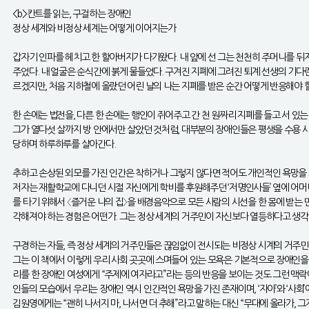
<b>칸트를 읽는, 구걸하는 장애인
정상 세계와 비정상 세계는 어떻게 이어지는가
갑자기 인파를 헤치고 한 할아버지가 다가왔다. 내 앞에 선 그는 천천히 주머니를 뒤지
주었다. 내 얼굴은 순식간에 붉게 물들었다. 구겨진 지폐에 그려진 퇴계 선생의 기다
르겠지만, 처음 지하철에 올랐던 어린 날의 나는 지폐를 받은 순간 어떻게 반응해야 할
한 손에는 법전을, 다른 한 손에는 행인이 쥐어주고 간 천 원짜리 지폐를 들고 서 있
그가 열다섯 살까지 방 안에서만 살았던 것처럼, 대부분의 장애인들은 평생을 수용 시
당하며 하루하루를 살아간다.
추하고 손상된 외모를 가진 인간은 착하거나 그렇지 않다면 적어도 개인적인 욕망을 드
저자는 재활학교에 다니던 시절 자신에게 학비를 후원해주던 ‘저명인사들’ 옆에 어머니
를 타기 위해서 〈즐거운 나의 집〉을 배경음악으로 모든 사람의 시선을 한 몸에 받는 
각해져야 하는 경험은 어떤가. 그는 정상 세계의 거주민이 자신보다 열등하다고 생각
구경하는 자들, 즉 정상 세계의 거주민들은 끊임없이 전시되는 비정상 시계의 거주민들을
그는 이 책에서 이렇게 우리 사회 곳곳에 스며들어 있는 모욕은 기본적으로 장애인을 
리를 한 장애인 여성에게 “주제에 여자라고”라는 등의 반응을 보이는 것도 그런 맥
인들의 모습에서 우리는 장애인 역시 인간적인 욕망을 가진 존재이며, ‘자아’와 ‘사회
김원영에게는 “괜히 나서지 마, 나서면 더 추해”라고 말하는 대신 “무대에 올라가, 그게