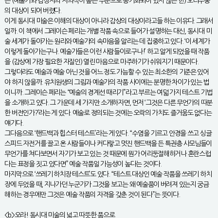
은 (예술가와 감상자의 자의식이 높은 수준으로 동기화되어 있지 않은 한) 오리무중
의 대상이 되어 버렸다.
이게 동시대 미술은 이해의 대상이 아니라 감상의 대상이라고들 하는 이유다. 그래서
일까. 이 책에서 그레이슨 페리는 개별 작품 속으로 들어가 설명하는 대신, 동시대 미
술 세계가 돌아가는 원리와 예술가의 속마음을 알리는 데 집중하고 있다. ‘이 세계가
이렇게 돌아가는구나. 예술가들은 이런 사람들이로구나!’ 하고 알게 되었을 때 작품
을 (감상에 가장 필요한 자질인) 열린 마음으로 마주하기가 쉬워지기 때문이다.
그렇더라도 예술과 예술 아닌 것을 어느 정도 가늠할 수 있는 최소한의 기준은 있어
야 하지 않을까. 유치원생의 그림과 예술가의 작품 사이에는 분명한 차이가 있는 법
이니까. 그레이슨 페리는 “예술의 경계선 때리기”라고 부르는 여덟 가지 테스트 기법
을 소개하고 있다. 그 가운데 세 가지만 소개하자면, 먼저 ‘그것은 다른 무언가의 따분
한 버전인가?’라는 게 있다. 예술로 정의되는 것에는 오락의 가치도 즐거움도 없다는
얘기다.
그다음으로 ‘핸드백과 힙스터 테스트’라는 게 있다. “수염을 기르고 안경을 쓰고 싱글
스피드 자전거를 끌고 온 사람들이나 커다랗고 멋진 핸드백을 든 특권층 사모님들이
무언가를 쳐다보면서 자기가 보고 있는 것 때문에 뭔가 어리둥절해하거나 혼란스럽
다는 표정을 짓고 있다면” 예술 작품일 가능성이 높다는 것이다.
마지막으로 ‘쓰레기 하치장 테스트’도 있다. “테스트 대상인 예술 작품을 쓰레기 하치
장에 두었을 때, 지나가던 누군가가 그것을 보고는 왜 예술품이 버려져 있는지 궁금
해하는 경우에만 그것은 예술 작품의 자격을 갖춘 것이 된다”는 뜻이다.
<b>오라! 동시대 미술의 넓고 따뜻한 품으로