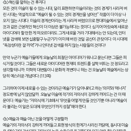
<b>혁신을 말하는 건 후지다
모든 것이 미술이 될 수 있는 시대, 달리 표현하면 미술이라는 것의 경계가 사라져 버
린 시대는 역설적으로 “예술이 될 수 있는 것의 경계선을 넘어선” 작품이 더 이상 나
오지 않는 시대다. 미술의 경계선이라는 게 사라져 버렸으므로 현대미술에서 일어난
것과 같은 근본적인 혁신이 더 이상은 불가능하다는 뜻이다. 심지어 머릿속에 새로운
아이디어라 할 만한 게 떠오르더라도 그게 새로울 거라 기대해서는 안 되는데, 인터
넷을 검색해 보면 십중팔구 누군가가 이미 해 버린 것일 공산이 큰 탓이다. 이 시대에
“독창성이란 잘 까먹”거나 인터넷 검색을 하지 않는 사람들의 것이다!
만약 누군가 예술가들에게 오늘날의 최첨단 아이디어가 뭐냐고 묻는다면 그들은 피
식거릴 것이다. 그들은 새로운 아이디어란 현재의 트렌드를 살짝 비트는 것 정도라고
생각할 테니까. 미학적 대변동이니 문화적 격변이니 하는 건 오늘날의 예술에서는 상
당히 예스러운 개념이다.(113쪽)
그리하여 이제 새로울 수 있는 것이라곤 예술가가 담아내려고 하는 ‘의미’와 ‘에너지’
정도밖에 남지 않았달까. 오늘날 미술에 작가의 자의식이 강하게 끼어드는 건 이 때
문이다. 예술가는 “자의식에 기초해서 ‘무엇을 어떻게 만들 것인가’뿐 아니라 ‘예술이
라 불리는 이 일은 도대체 무엇인가’까지 성찰”해야 한다.
<b>예술과 예술 아닌 것을 어떻게 구분할까
예술가의 자의식이 강하게 끼어들고 표현 방식의 한계가 사라진 까닭에, 동시대 미술