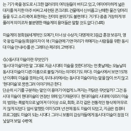
는 기가 죽을 정도로 시크한 갤러리의 여직원들이 버티고 있고, 어마어마하게 넓은
대지를 차지한 아주 비싸고 세련된 콘크리트 건물에서 신비롭고 난해한 물건 덩어리
들을 두고 소리 죽여 표현하는 찬미의 분위기도 불편하다. 거기다 종종 거창하게 부
풀려져 의미조차 불분명한 예술계의 용어들은 말할 것도 없다.(14쪽)
미술계의 정회원(세계적인 도예가, 터너 상 수상자, 대영제국 3등급 훈장 보유자, 영
국 왕립 미술원 회원)이자 이 책 《미술관에 가면 머리가 하얘지는 사람들을 위한 동시
대 미술 안내서》를 쓴 그레이슨 페리의 고백이다.
<b>동시대 미술이란 무엇인가
‘동시대 미술’이란 말 그대로 지금 시대의 미술을 뜻한다(이는 먼 훗날에는 오늘날의
동시대 미술이 다른 이름으로 불릴 거라는 의미이기도 하다). 미술사에서 보면 1978
년 이후의 미술을 뜻하는데, 우리나라에서는 동시대 미술이라는 말을 많이 쓰지 않고
‘현대미술’로 뭉뚱그려 이야기하곤 한다.
단순히 시기를 구분하는 말인 이 용어가 어렵게 느껴지는 까닭은 무엇일까? 그건 동
시대 미술이 현대미술의 연장선 위에 있기 때문이다. 현대미술의 시대에 이르러 미술
의 범위는 폭발적으로 넓어져 더 이상 소묘, 회화, 조각 같은 전통적인 형식에 머무르
지 않게 되었다. 앞서 말했듯 이미 50여 년 전에 똥도 미술이 되었고, 지금은 컴퓨터
프로그램도 미술이 되는 시대다. 그러니 보통의 감상자들에게 동시대 미술이 점점 더
낯설어 보일 수밖에.