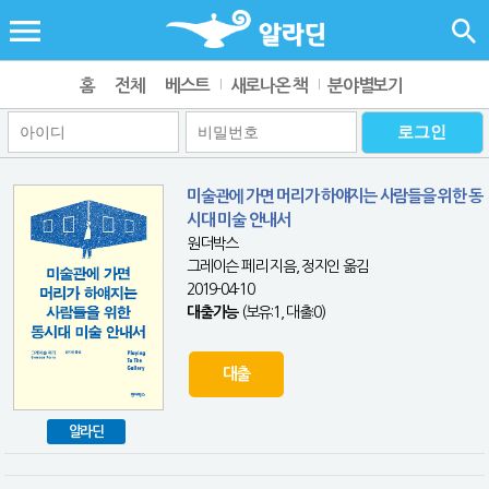
홈
전체
베스트
새로나온 책
분야별보기
미술관에 가면 머리가 하얘지는 사람들을 위한 동
시대 미술 안내서
원더박스
그레이슨 페리 지음, 정지인 옮김
2019-04-10
대출가능
(보유:1, 대출:0)
대출
알라딘