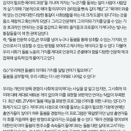
감각이 필요한 육아의 과정”을 지나며 저자는 “누군가를 돌보는 일이 사람이 사람답
게 살기 위해 기본적으로 해야 할 의무이자 권리임을 뼛속 깊이 깨닫”고 “육아의 와중
에 얻는 인간에 대한 다양한 통찰이 사회생활을 하는 데 크게 도움이 된다”라는 것을
몸소 체험하고 확신하게 되었다. 그리고 인문학이 그 의미와 가치를 담을 수 있는 가
장 효과적인 언어라는 것을 절감하고 육아의 즐거움과 괴로움이 가져다주는 빛나는
통찰들을 이 책 한 권에 담았다.
즉, 『돌봄 인문학 수업』은 부모를 넘어 누구나 돌봄을 통해 성취할 수 있는 가치와, 인
간으로서 더 성장할 수 있는 방향을 보여주고 제시하는 책이라고 할 수 있다. 더불어
우리 사회가 돌봄 노동의 가치를 제대로 인정하고 존중해야 함을 다양한 인문학 책과
접목해 설득력 있게 풀어가고 있다.
<b>“우리에겐 돌봄의 의미와 가치를 알릴 언어가 필요하다.”
돌봄을 공부할 때, 우리 사회는 더 나은 미래로 나아갈 수 있다!
우리는 개인의 양육 경험이 사회에 유익하다는 사실을 잘 알고 있지만, 그 사회적 의
미에 대해 제대로 배워본 적이 없으며 이를 표현할 보편적인 언어는 턱없이 부족했
다. 최근 KBS 2TV에서 ‘돌봄 예능’을 표방한 프로그램 <아이를 위한 나라는 있다>가
화제가 되고 있다. 저마다의 사정으로 아이를 돌보는 도움이 필요한 가정에 연예인
출연자들이 찾아가 하루 돌봄을 경험하는 이 프로그램은 ‘육알못’이던 남성 출연자들
이 회를 거듭하며 좋은 방향으로 달라지는 모습을 볼 수 있다. “육아 전쟁을 겪어보며
대한민국 아이 돌봄의 현주소를 속속들이 들여다보는 돌봄 대란 실태 보고서”라는