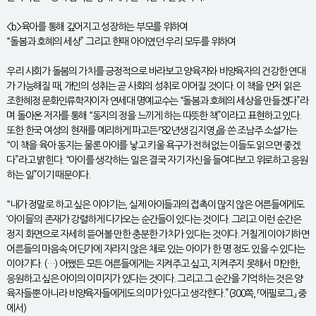
<b>육아를 통해 깊어지고 성장하는 부모를 위하여
“돌봄과 호혜의 세상” 그리고 한때 아이였던 우리 모두를 위하여
우리 사회가 돌봄의 가치를 긍정적으로 바라보고 양육자와 비양육자의 건강한 연대
가 가능해질 때, 개인의 성취는 곧 사회의 성취로 이어질 것이다. 이 책을 먼저 읽은
조한혜정 문화인류학자이자 연세대 명예교수는 “돌봄과 호혜의 세상을 만들겠다”라
며 돌아온 저자를 통해 “동지의 정을 느끼게 하는 따뜻한 책”이라고 표현하고 있다.
또한 한국 여성의 현재를 예리하게 파고든 『82년생 김지영』을 쓴 조남주 소설가는
“이 책을 육아 동지는 물론 아이를 낳고 키울 욕구가 전혀 없는 이들도 읽으면 좋겠
다”라고 밝힌다. “아이를 생각하는 일은 결국 자기 자신을 들여다보고 위로하고 응원
하는 일”이기 때문이다.
“내가 정말로 하고 싶은 이야기는, 실제 아이들과의 접촉이 많지 않은 어른들에게도
‘아이들’의 존재가 강렬하게 다가오는 순간들이 있다는 것이다. 그리고 이런 순간은
정지 화면으로 자세히 뜯어볼 만한 충분한 가치가 있다는 것이다. 거칠게 이야기하면
어른들의 마음속 어딘가에 자라지 않은 채로 있는 아이가 한 명 정도 있을 수 있다는
이야기다. (…) 어쨌든 모든 어른들에게는 지켜주고 싶고, 지켜주지 못해서 미안한,
응원하고 싶은 아이의 이미지가 있다는 것이다. 그리고 그 순간을 기억하는 것은 양
육자들뿐 아니라 비양육자들에게도 의미가 있다고 생각한다.”(300쪽, 「에필로그」 중
에서)