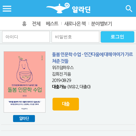
홈
전체
베스트
새로나온 책
분야별보기
돌봄 인문학 수업 - 인간다움에 대해 아이가 가르
쳐준 것들
위즈덤하우스
김희진 지음
2019-08-29
대출가능
(보유:2, 대출:0)
대출
알라딘