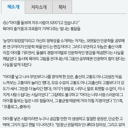
책소개
저자소개
목차
<b>“아이를 돌보며 겨우 사람이 되어가고 있습니다.”
육아의 즐거움과 괴로움이 가져다주는 빛나는 통찰들
‘늦깎이 워킹맘’이라고 자신의 정체성을 소개하는 저자는, 오랫동안 인문학을 공부해
온 연구자이자 인문학 책을 만드는 편집자이다. 그러다 우연하고 뒤늦은 출산 이후
직접 아이를 기르면서, 돌봄의 경험이야말로 인문학적인 영감을 제공한다는 사실을
깨달았다. 동시에 육아의 고됨을 견뎌내는 데 그동안 공부해온 인문학이 힘이 된다는
사실을 알게 되었다.
“아이를 낳고 나서 무엇보다 나를 경악케 한 것은, 출산의 고통도 아니고(생전 처음
느껴보는 고통이라 놀라긴 했다), 모유 수유의 고통도 아니고(출산의 고통보다 더 강
도가 세서 그만큼 더 놀라긴 했다), 아기가 정말로, 너무나, 말로 표현할 수 없이, 지나
치게 사랑스럽다는 사실이었다.” 그럼에도 불구하고 “아이는 너무 사랑스러운데 그
아이를 돌보는 일은 너무 힘들어서, 그 불균형 때문에 거의 미칠 지경이었다.”(11쪽,
「프롤로그」 중에서)
아이를 낳은 사람이라면 누구나 공감할 만한 이 생생하고 절절한 문장은, 단순한 고
백에 그치지 않고 한발 더 나아간다. “엄청난 관찰력과 인내력과 창의성, 그리고 유머