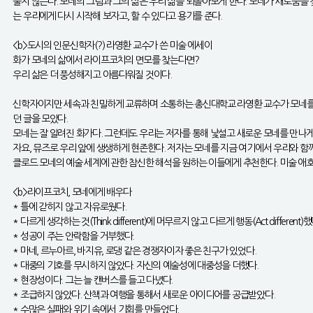
물지 않는다. 모네의 그림과 그의 삶은 우리 삶을 되돌아보게 한다. 모네가 새로움을
는 우리에게 다시 시작해 보자고, 할 수 있다고 용기를 준다.
<b>도시의 인문신학자(?) 라영환 교수가 쓴 미술 에세이
화가 모네의 삶에서 라이프코치의 면모를 찾는다면?
우리 삶은 더 풍성해지고 아름다워질 것이다.
신학자이지만 세속과 친밀하게 교류하며 소통하는 총신대학교 라영환 교수가 모네를 새
던 글을 모았다.
모네는 잘 알려진 화가다. 그런데도 우리는 저자를 통해 낯설고 새로운 모네를 만나게
자요, 뮤즈로 우리 앞에 생생하게 현존한다. 저자는 모네를 지금 여기에서 우리와 함
클로드 모네의 예술 세계에 관한 참신한 해석을 원하는 이들에게 추천한다. 미술 애호
<b>라이프코치, 모네에게 배우다
* 틀에 갇히지 않고 자유로웠다.
* 다르게 생각하는 것(Think different)에 머무르지 않고 다르게 행동(Act different)했
* 성공이 주는 안락함을 거부했다.
* 마네, 르누아르, 바지유, 로댕 같은 경쟁자이자 좋은 친구가 있었다.
* 대중의 기호를 무시하지 않았다. 자신의 예술성에 대중성을 더했다.
* 현장성이다. 그는 늘 캔버스를 들고 다녔다.
* 조급하지 않았다. 산책과 여행을 통해서 새로운 아이디어를 공급받았다.
* 수많은 실패와 위기 속에서 기회를 만들었다.