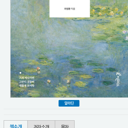
알라딘
책소개
저자소개
목차