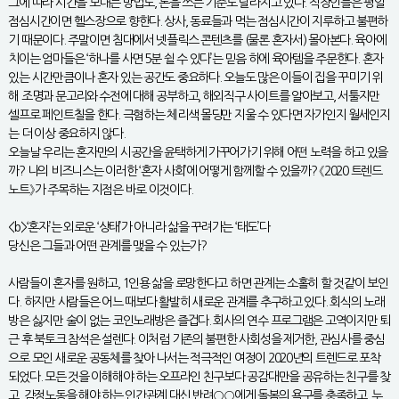
그에 따라 시간을 보내는 방법도, 돈을 쓰는 기준도 달라지고 있다. 직장인들은 평일
점심시간이면 헬스장으로 향한다. 상사, 동료들과 먹는 점심시간이 지루하고 불편하
기 때문이다. 주말이면 침대에서 넷플릭스 콘텐츠를 (물론 혼자서) 몰아본다. 육아에
치이는 엄마들은 ‘하나를 사면 5분 쉴 수 있다’는 믿음 하에 육아템을 주문한다. 혼자
있는 시간만큼이나 혼자 있는 공간도 중요하다. 오늘도 많은 이들이 집을 꾸미기 위
해 조명과 문고리와 수전에 대해 공부하고, 해외직구 사이트를 알아보고, 서툴지만
셀프로 페인트칠을 한다. 극혐하는 체리색 몰딩만 지울 수 있다면 자가인지 월세인지
는 더 이상 중요하지 않다.
오늘날 우리는 혼자만의 시공간을 윤택하게 가꾸어가기 위해 어떤 노력을 하고 있을
까? 나의 비즈니스는 이러한 ‘혼자 사회’에 어떻게 함께할 수 있을까? 《2020 트렌드
노트》가 주목하는 지점은 바로 이것이다.
<b>‘혼자’는 외로운 ‘상태’가 아니라 삶을 꾸려가는 ‘태도’다
당신은 그들과 어떤 관계를 맺을 수 있는가?
사람들이 혼자를 원하고, 1인용 삶을 로망한다고 하면 관계는 소홀히 할 것같이 보인
다. 하지만 사람들은 어느 때보다 활발히 새로운 관계를 추구하고 있다. 회식의 노래
방은 싫지만 술이 없는 코인노래방은 즐겁다. 회사의 연수 프로그램은 고역이지만 퇴
근 후 북토크 참석은 설렌다. 이처럼 기존의 불편한 사회성을 제거한, 관심사를 중심
으로 모인 새로운 공동체를 찾아 나서는 적극적인 여정이 2020년의 트렌드로 포착
되었다. 모든 것을 이해해야 하는 오프라인 친구보다 공감대만을 공유하는 친구를 찾
고, 감정노동을 해야 하는 인간관계 대신 반려○○에게 돌봄의 욕구를 충족하고, 누