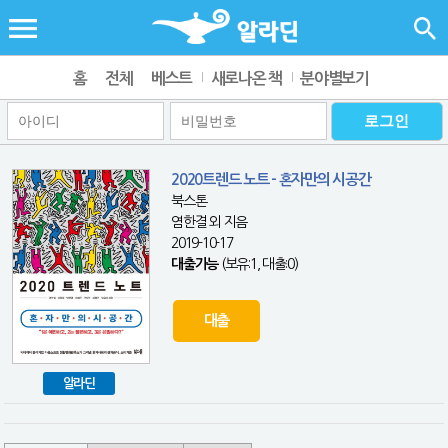
홈
전체
베스트
새로나온 책
분야별보기
2020트렌드 노트 - 혼자만의 시공간
북스톤
염한결 외 지음
2019-10-17
대출가능
(보유:1, 대출:0)
대출
알라딘