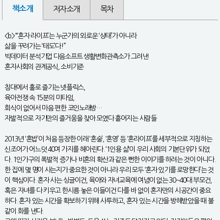
책소개
저자소개
목차
<b>“‘혼자 라이프’는 누군가의 외로운 ‘상태’가 아니라
삶을 꾸려가는 ‘태도’다!”
빅데이터 분석기업 다음소프트 생활변화관측소가 그려낸
혼자사회의 관계공식, 소비기준
침대에서 홀로 즐기는 넷플릭스,
육아전쟁 속 15분의 미타임,
회식이 없어서 마음 편한 코인노래방…
자발적으로 자기만의 즐거움을 찾아 모였다 흩어지는 사람들
2013년 ‘혼밥’이 처음 등장한 이래 ‘혼술’, ‘혼영’ 등 ‘혼라이프’를 세부적으로 지칭하는
신조어가 어느덧 40여 가지를 헤아린다. ‘1인용 삶’이 우리 사회의 기본단위가 되었
다. 1인가구의 폭발적 증가나 비혼의 확산과 같은 뻔한 이야기를 하려는 것이 아니다.
한 집에 몇 명이 사는지가 중요한 것이 아니라 우리 모두 ‘혼자 있기를 로망한다’는 것
이 핵심이다. 혼자 사는 싱글이건, 육아와 자녀교육에 여념이 없는 30~40대 부모건,
혹은 자녀를 다 키우고 한시름 놓은 이들이건 다를 바 없이 혼자만의 시공간이 중요
하다. 혼자 있는 시간을 확보하기 위해 사투하고, 혼자 있는 시간을 방해받았을 때 불
같이 화를 낸다.