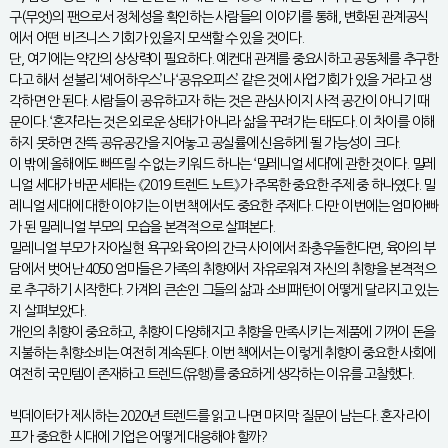
구(무엇)의 팬으로서 정체성을 확인하는 사람들의 이야기를 통해, 변화된 관계공식
에서 어떤 비즈니스 기회가 있을지 모색할 수 있을 것이다.
단, 여기에는 약간의 상상력이 필요하다. 예컨대 관계를 중요시하고 공동체를 추구한
다고 해서 섣불리 ‘셰어하우스’나 ‘공유오피스’ 같은 것에 사업기회가 있을 거라고 생
각하면 안 된다. 사람들이 공유하고자 하는 것은 관심사이지 사적 공간이 아니기 때
문이다. ‘혼자’라는 것은 외로운 상태가 아니라 삶을 꾸려가는 태도다. 이 차이를 이해
하지 못하면 잔뜩 공유공간을 지어놓고 공실률에 신음하게 될 가능성이 크다.
이 밖에 올해에도 빠뜨릴 수 없는 키워드 하나는 ‘밀레니얼 세대’에 관한 것이다. 밀레
니얼 세대가 바꾼 세태는 《2019 트렌드 노트》가 주목한 중요한 주제 중 하나였다. 밀
레니얼 세대에 대한 이야기는 이번 책에서도 중요한 주제다. 다만 이번에는 엄마아빠
가 된 밀레니얼 부모의 모습을 본격적으로 살펴본다.
밀레니얼 부모가 자아실현 욕구와 육아의 간극 사이에서 좌충우돌한다면, 육아의 부
담에서 벗어난 4050 엄마들은 가족의 취향에서 자유로워져 자신의 취향을 본격적으
로 추구하기 시작한다. 가계의 큰손인 그들의 삶과 소비패턴이 어떻게 달라지고 있는
지 살펴보았다.
개인의 취향이 중요하고, 취향이 다양해지고 취향을 만족시키는 제품에 기꺼이 돈을
지불하는 취향소비는 여전히 계속된다. 이번 책에서는 이렇게 취향이 중요한 사회에
여전히 국민템이 존재하고 트렌드(유행)를 중요하게 생각하는 이유를 고찰했다.
빅데이터가 제시하는 2020년 트렌드를 읽고 나면 마지막 질문이 남는다. 혼자 라이
프가 중요한 시대에 기업은 어떻게 대응해야 할까?