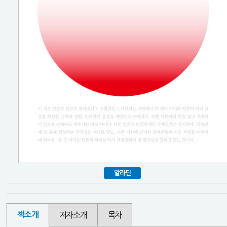
알라딘
책소개
저자소개
목차