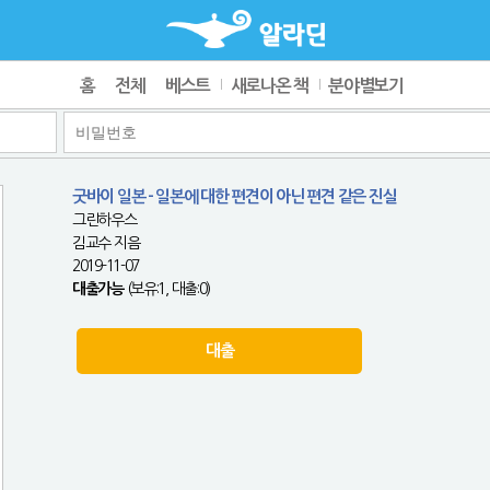
홈
전체
베스트
새로나온 책
분야별보기
굿바이 일본 - 일본에 대한 편견이 아닌 편견 같은 진실
그린하우스
김교수 지음
2019-11-07
대출가능
(보유:1, 대출:0)
대출