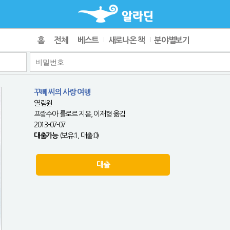
홈
전체
베스트
새로나온 책
분야별보기
꾸뻬 씨의 사랑 여행
열림원
프랑수아 를로르 지음, 이재형 옮김
2013-07-07
대출가능
(보유:1, 대출:0)
대출