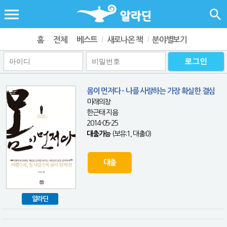
홈
전체
베스트
새로나온 책
분야별보기
몸이 먼저다 - 나를 사랑하는 가장 확실한 결심
미래의창
한근태 지음
2014-05-25
대출가능
(보유:1, 대출:0)
대출
알라딘