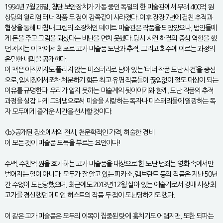
1994년 7월 28일, 첨단 보안장치가 가동 중인 독일의 한 미술관에서 무려 400억 원
상당의 윌리엄 터너 작품 두 점이 감쪽같이 사라졌다. 이후 장장 7년에 걸친 추적과
협상을 통해 마침내 그림의 소장처인 테이트 미술관은 작품을 되찾았으나, 범인들에
게 돈을 주고 그림을 되샀다는 비난을 면치 못했다. 당시 사건 해결의 중심 역할을 했
던 저자는 이 책에서 최초로 고가 미술품 도난과 추적, 그리고 회수에 이르는 과정의
은밀한 내막을 공개한다.
이 책은 아직까지도 풀리지 않는 미스터리로 남아 있는 ‘터너 작품 도난 사건’을 중심
으로, 암시장에서조차 처분하기 힘든 최고 유명 작품들이 끊임없이 절도 대상이 되는
이유를 규명한다. 우리가 알지 못하는 미술계의 뒷이야기와 함께, 도난 작품의 추적
과정을 실감 나게 그려냄으로써 미술을 사랑하는 독자나 미스터리물에 열광하는 독
자 모두에게 즐거운 시간을 선사할 것이다.
<b>공개된 장소에서의 전시, 천문학적인 가격, 허술한 경비
이 모든 것이 미술품 도둑을 부르는 요인이다!
수백, 수천억 원을 호가하는 고가 미술품을 대상으로 한 도난 범죄는 영화 속에서만
벌어지는 일이 아니다. 모두가 잘 알고 있는 피카소, 렘브란트 등의 작품은 지난 50년
간 수없이 도난당했으며, 최근에도 2013년 12월 살아 있는 예술가로서 경매 사상 최
고가를 경신했던 데미언 허스트의 작품 두 점이 도난당하기도 했다.
이 같은 고가 미술품은 모두의 이목이 집중된 탓에 훔치기도 어렵지만, 또한 되파는