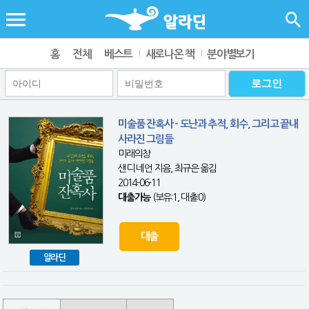
홈
전체
베스트
새로나온 책
분야별보기
미술품 잔혹사 - 도난과 추적, 회수, 그리고 끝내
사라진 그림들
미래의창
샌디 네언 지음, 최규은 옮김
2014-06-11
대출가능
(보유:1, 대출:0)
대출
알라딘