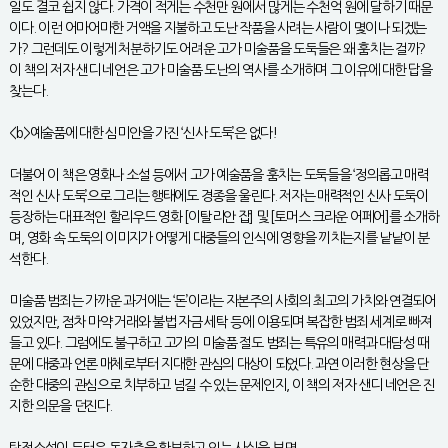
일도 결코 쉽지 않다. 가격이 적게는 수천만 원에서 많게는 수천억 원에 달하기 때문
이다. 이런 어마어마한 거액을 지불하고 도난 작품을 사려는 사람이 몇이나 되겠는
가? 그런데도 이렇게 처분하기도 어려운 고가 미술품을 도둑들은 왜 훔치는 걸까?
이 책의 저자 샌디 네언은 고가 미술품 도난의 역사를 소개하며 그 이유에 대한 답을
찾는다.
<b>예술품에 대한 심미안을 가진 ‘신사 도둑’은 없다!
더불어 이 책은 영화나 소설 등에서 고가 예술품을 훔치는 도둑들을 ‘정의롭고 매력
적인 신사 도둑’으로 그리는 행태에도 경종을 울린다. 저자는 매력적인 신사 도둑이
등장하는 대표적인 할리우드 영화 [이탈리안 잡] 및 [토머스 크라운 어페어]를 소개하
며, 영화 속 도둑의 이미지가 어떻게 대중들의 인식에 영향을 끼치는지를 낱낱이 분
석한다.
미술품 범죄는 가까운 과거에는 ‘돈’이라는 자본주의 사회의 최고의 가치와 연결되어
있었지만, 점차 마약 거래와 불법 자금 세탁 등에 이용되며 복잡한 범죄 세계로 빠져
들고 있다. 그럼에도 불구하고 고가의 미술품 절도 범죄는 특유의 매력과 대담성 때
문에 대중과 언론 매체로부터 지대한 관심의 대상이 되었다. 과연 이러한 현상을 단
순한 대중의 관심으로 치부하고 넘길 수 있는 문제인지, 이 책의 저자 샌디 네언은 진
지한 의문을 던진다.
탐정소설이 두터운 독자층을 확보하고 있는 사실을 보면