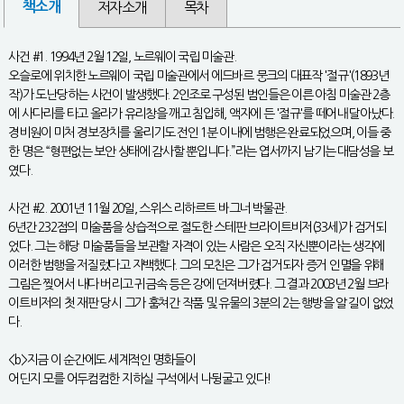
책소개
저자소개
목차
사건 #1. 1994년 2월 12일, 노르웨이 국립 미술관.
오슬로에 위치한 노르웨이 국립 미술관에서 에드바르 뭉크의 대표작 '절규'(1893년
작)가 도난당하는 사건이 발생했다. 2인조로 구성된 범인들은 이른 아침 미술관 2층
에 사다리를 타고 올라가 유리창을 깨고 침입해, 액자에 든 '절규'를 떼어내 달아났다.
경비원이 미처 경보장치를 울리기도 전인 1분 이내에 범행은 완료되었으며, 이들 중
한 명은 “형편없는 보안 상태에 감사할 뿐입니다.”라는 엽서까지 남기는 대담성을 보
였다.
사건 #2. 2001년 11월 20일, 스위스 리하르트 바그너 박물관.
6년간 232점의 미술품을 상습적으로 절도한 스테판 브라이트비저(33세)가 검거되
었다. 그는 해당 미술품들을 보관할 자격이 있는 사람은 오직 자신뿐이라는 생각에
이러한 범행을 저질렀다고 자백했다. 그의 모친은 그가 검거되자 증거 인멸을 위해
그림은 찢어서 내다 버리고 귀금속 등은 강에 던져버렸다. 그 결과 2003년 2월 브라
이트비저의 첫 재판 당시 그가 훔쳐간 작품 및 유물의 3분의 2는 행방을 알 길이 없었
다.
<b>지금 이 순간에도 세계적인 명화들이
어딘지 모를 어두컴컴한 지하실 구석에서 나뒹굴고 있다!