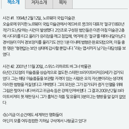
책소개
저자소개
목차
사건 #1. 1994년 2월 12일, 노르웨이 국립 미술관.
오슬로에 위치한 노르웨이 국립 미술관에서 에드바르 뭉크의 대표작 '절규'(1893년
작)가 도난당하는 사건이 발생했다. 2인조로 구성된 범인들은 이른 아침 미술관 2층
에 사다리를 타고 올라가 유리창을 깨고 침입해, 액자에 든 '절규'를 떼어내 달아났다.
경비원이 미처 경보장치를 울리기도 전인 1분 이내에 범행은 완료되었으며, 이들 중
한 명은 “형편없는 보안 상태에 감사할 뿐입니다.”라는 엽서까지 남기는 대담성을 보
였다.
사건 #2. 2001년 11월 20일, 스위스 리하르트 바그너 박물관.
6년간 232점의 미술품을 상습적으로 절도한 스테판 브라이트비저(33세)가 검거되
었다. 그는 해당 미술품들을 보관할 자격이 있는 사람은 오직 자신뿐이라는 생각에
이러한 범행을 저질렀다고 자백했다. 그의 모친은 그가 검거되자 증거 인멸을 위해
그림은 찢어서 내다 버리고 귀금속 등은 강에 던져버렸다. 그 결과 2003년 2월 브라
이트비저의 첫 재판 당시 그가 훔쳐간 작품 및 유물의 3분의 2는 행방을 알 길이 없었
다.
<b>지금 이 순간에도 세계적인 명화들이
어딘지 모를 어두컴컴한 지하실 구석에서 나뒹굴고 있다!