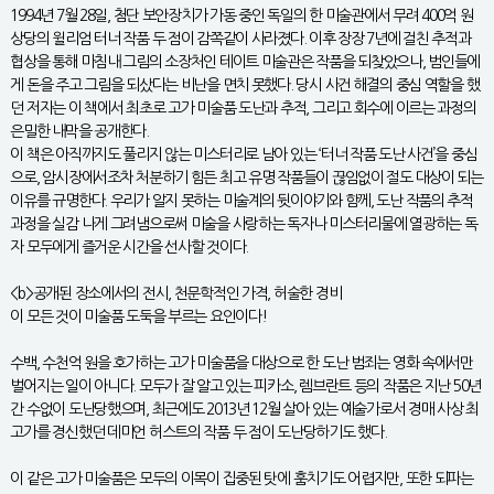
1994년 7월 28일, 첨단 보안장치가 가동 중인 독일의 한 미술관에서 무려 400억 원
상당의 윌리엄 터너 작품 두 점이 감쪽같이 사라졌다. 이후 장장 7년에 걸친 추적과
협상을 통해 마침내 그림의 소장처인 테이트 미술관은 작품을 되찾았으나, 범인들에
게 돈을 주고 그림을 되샀다는 비난을 면치 못했다. 당시 사건 해결의 중심 역할을 했
던 저자는 이 책에서 최초로 고가 미술품 도난과 추적, 그리고 회수에 이르는 과정의
은밀한 내막을 공개한다.
이 책은 아직까지도 풀리지 않는 미스터리로 남아 있는 ‘터너 작품 도난 사건’을 중심
으로, 암시장에서조차 처분하기 힘든 최고 유명 작품들이 끊임없이 절도 대상이 되는
이유를 규명한다. 우리가 알지 못하는 미술계의 뒷이야기와 함께, 도난 작품의 추적
과정을 실감 나게 그려냄으로써 미술을 사랑하는 독자나 미스터리물에 열광하는 독
자 모두에게 즐거운 시간을 선사할 것이다.
<b>공개된 장소에서의 전시, 천문학적인 가격, 허술한 경비
이 모든 것이 미술품 도둑을 부르는 요인이다!
수백, 수천억 원을 호가하는 고가 미술품을 대상으로 한 도난 범죄는 영화 속에서만
벌어지는 일이 아니다. 모두가 잘 알고 있는 피카소, 렘브란트 등의 작품은 지난 50년
간 수없이 도난당했으며, 최근에도 2013년 12월 살아 있는 예술가로서 경매 사상 최
고가를 경신했던 데미언 허스트의 작품 두 점이 도난당하기도 했다.
이 같은 고가 미술품은 모두의 이목이 집중된 탓에 훔치기도 어렵지만, 또한 되파는