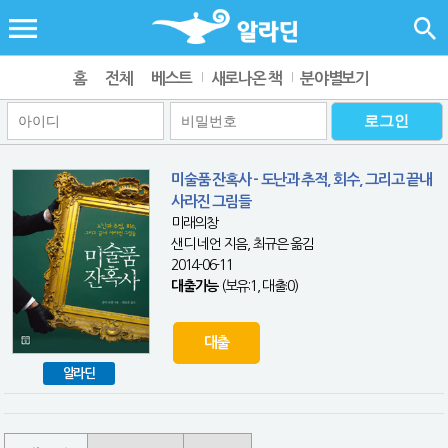
홈
전체
베스트
새로나온 책
분야별보기
미술품 잔혹사 - 도난과 추적, 회수, 그리고 끝내
사라진 그림들
미래의창
샌디 네언 지음, 최규은 옮김
2014-06-11
대출가능
(보유:1, 대출:0)
대출
알라딘