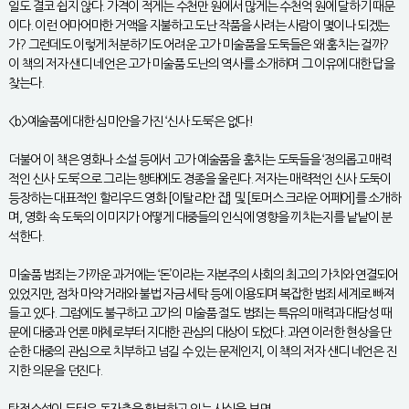
일도 결코 쉽지 않다. 가격이 적게는 수천만 원에서 많게는 수천억 원에 달하기 때문
이다. 이런 어마어마한 거액을 지불하고 도난 작품을 사려는 사람이 몇이나 되겠는
가? 그런데도 이렇게 처분하기도 어려운 고가 미술품을 도둑들은 왜 훔치는 걸까?
이 책의 저자 샌디 네언은 고가 미술품 도난의 역사를 소개하며 그 이유에 대한 답을
찾는다.
<b>예술품에 대한 심미안을 가진 ‘신사 도둑’은 없다!
더불어 이 책은 영화나 소설 등에서 고가 예술품을 훔치는 도둑들을 ‘정의롭고 매력
적인 신사 도둑’으로 그리는 행태에도 경종을 울린다. 저자는 매력적인 신사 도둑이
등장하는 대표적인 할리우드 영화 [이탈리안 잡] 및 [토머스 크라운 어페어]를 소개하
며, 영화 속 도둑의 이미지가 어떻게 대중들의 인식에 영향을 끼치는지를 낱낱이 분
석한다.
미술품 범죄는 가까운 과거에는 ‘돈’이라는 자본주의 사회의 최고의 가치와 연결되어
있었지만, 점차 마약 거래와 불법 자금 세탁 등에 이용되며 복잡한 범죄 세계로 빠져
들고 있다. 그럼에도 불구하고 고가의 미술품 절도 범죄는 특유의 매력과 대담성 때
문에 대중과 언론 매체로부터 지대한 관심의 대상이 되었다. 과연 이러한 현상을 단
순한 대중의 관심으로 치부하고 넘길 수 있는 문제인지, 이 책의 저자 샌디 네언은 진
지한 의문을 던진다.
탐정소설이 두터운 독자층을 확보하고 있는 사실을 보면