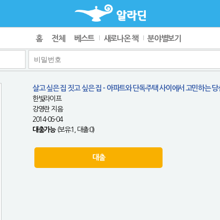
홈
전체
베스트
새로나온 책
분야별보기
살고 싶은 집 짓고 싶은 집 - 아파트와 단독주택 사이에서 고민하는 당신
한빛라이프
강영란 지음
2014-06-04
대출가능
(보유:1, 대출:0)
대출