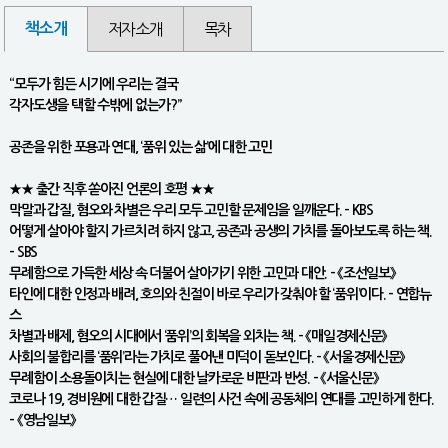
책소개
저자소개
목차
“모두가 힘든 시기에 우리는 결국
각자도생을 택할 수밖에 없는가?”
공존을 위한 포용과 연대, ‘품위 있는 삶’에 대한 고민
★★ 출간 직후 쏟아진 언론의 호평 ★★
막말과 갑질, 혐오와 차별은 우리 모두 고민할 문제임을 일깨운다. - KBS
어떻게 살아야 할지 가르치려 하지 않고, 공존과 공생의 가치를 돌아보도록 하는 책.
- SBS
무례함으로 가득한 세상 속 더불어 살아가기 위한 고민과 대안. - 《조선일보》
타인에 대한 인정과 배려, 호의와 친절이 바로 우리가 갖춰야 할 ‘품위’이다. - 연합뉴
스
차별과 배제, 혐오의 시대에서 ‘품위’의 회복을 외치는 책. - 《매일경제신문》
사회의 불합리를 ‘품위’라는 가치로 풀어낸 미덕이 돋보인다. - 《서울경제신문》
무례함이 소용돌이치는 현실에 대한 날카로운 비판과 반성. - 《서울신문》
코로나 19, 경비원에 대한 갑질… 일련의 사건 속에 공동체의 연대를 고민하게 한다.
- 《영남일보》