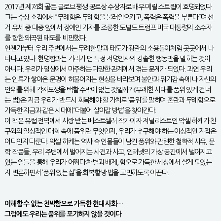
2017년 제74회 골든 글로브 평생 공로상 수상자로 배우 메릴 스트립이 호명되었다.
그는 수상 소감에서 “무례함은 무례함을 불러일으키고, 폭력은 폭력을 부른다”며 선
거 유세 중 대중 앞에서 장애인 기자를 조롱한 도널드 트럼프 미국 대통령의 소수자
를 향한 왜곡된 태도를 비판했다.
언젠가부터 우리 주변에서는 무례한 말과 태도가 광란의 소용돌이처럼 곳곳에서 나
타나고 있다. 현명함과는 거리가 먼 특정 저명인사의 경솔한 행동만을 말하는 것이
아니다. 우리가 일상에서 마주하는 다양한 관계에서 겪는 문제가 되었다. 과연 우리
는 인류가 쌓아온 문명이 허물어지는 현상을 바라보며 불안과 위기감 속에 나 자신의
안위를 위해 각자도생을 택할 수밖에 없는 것일까? 《무례한 시대를 품위 있게 건너
는 법》은 지금 우리가 반드시 회복해야 할 가치로 ‘품위’를 말하며 혼란과 무례함으로
가득한 지금과 같은 시대에 ‘더불어 살아갈 방법’을 찾아간다.
이 책은 유럽 전역에서 사랑 받는 베스트셀러 작가이자 저널리스트인 악셀 하케가 친
구와의 일상적인 대화 속에 품위란 무엇인지, 우리가 추구해야 하는 이상적인 지점은
어디인지 다룬다. 악셀 하케는 역사 속 인물들이 남긴 품위와 관련한 철학적 사유, 문
학 작품들, 우리 주변에서 벌어지는 사건과 사고, 인터넷의 가상 공간에서 벌어지고
있는 일들을 통해 우리가 어쩌다 차별과 배제, 혐오로 가득한 세상에서 살게 되었는
지 변론하면서 ‘품위 있는 삶’을 회복할 방법을 고민하도록 이끈다.
이해할 수 없는 천박함으로 가득한 현대 사회…
그럼에도 우리는 품위를 포기하지 않을 것이다