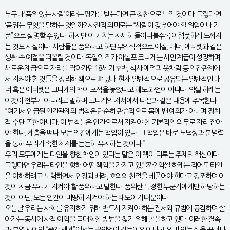
누구나 ‘품위 있는 사람’이라는 평가를 받는다면 큰 칭찬으로 느낄 것이다. 그렇다면
‘품위’는 무엇을 말하는 것일까? 사전적 의미로는 “사람이 갖추어야 할 위엄이나 기
품”으로 설명할 수 있다. 하지만 이 가치는 자세히 들여다볼수록 어렴풋하게 느껴지
는 것도 사실이다. 사람들은 품위라고 하면 무의식적으로 예절, 매너, 에티켓과 같은
생활 속 예절을 떠올릴 것이다. 독일의 작가 아돌프 크니게는 시민 계급이 성장하며
새로운 계급으로 자리를 잡아가던 18세기 후반, 식사 예절과 옷차림 등 인간관계에
서 지켜야 할 것들을 정리해 책으로 펴냈다. 현재 일반적으로 공유되는 일반적인 매
너 혹은 에티켓은 크니게의 책이 초석을 놓았다고 해도 과언이 아니다. 악셀 하케는
이것이 전부가 아니라고 말하며 크니게의 저서에서 다음과 같은 내용에 주목한다.
“여기서 언급된 인간관계의 법칙은 단순히 관습적으로 몸에 밴 예의가 아니며 정치
적 수단 또한 아니다. 이 법칙들은 인간으로서 지켜야 할 기본적인 의무로 자리 잡아
야 한다. 계층을 떠나 모든 인간에게는 책임이 있다. 그 책임은 바로 도덕성과 분별력
을 통해 우리가 속한 체제를 든든히 유지하는 것이다.”
우리 모두에게는 타인을 향한 책임이 있다는 말은 이 책이 다루는 주제의 핵심이다.
그렇다면 우리는 타인을 향해 어떤 책임을 가지고 있을까? 악셀 하케는 적어도 타인
을 이해하려고 노력하면서 인정과 배려, 호의와 친절을 베풀어야 한다고 강조하며 이
것이 지금 우리가 지켜야 할 품위라고 말한다. 품위란 특정한 누군가에게만 해당하는
것이 아닌, 모든 인간이 마땅히 지켜야 하는 태도이기 때문이다.
오늘날 우리는 사회를 유지하기 위해 반드시 지켜야 하는 질서와 규범에 공감하며 살
아가는 동시에 사적 이익을 극대화할 방법을 찾기 위해 골몰하고 있다. 이러한 결속