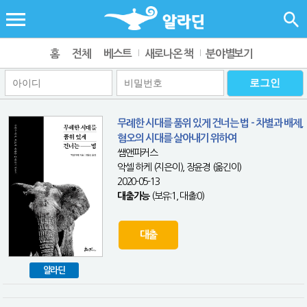
홈
전체
베스트
새로나온 책
분야별보기
무례한 시대를 품위 있게 건너는 법 - 차별과 배제,
혐오의 시대를 살아내기 위하여
쌤앤파커스
악셀 하케 (지은이), 장윤경 (옮긴이)
2020-05-13
대출가능
(보유:1, 대출:0)
대출
알라딘