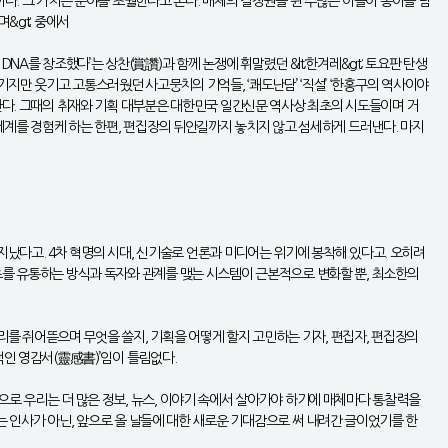
다. 그 가치는 분야를 초월한다고 본다. 매체의 결정권을 쥔 수많은 이들이 종이를 넘
&gt; 중에서
A를 창조했다’는 상찬(賞讚)과 함께 논쟁에 휘말렸던 &lt;한겨레&gt; 토요판 탄생
지만 웃기고 고통스러웠던 사고뭉치의 기억들, ‘쾌도난담’ ‘직설’ ‘한홍구의 역사이야
 한다. 그때의 취재와 기획 대부분은 대한민국 일간신문 역사상 최초의 시도들이며 거
 세계를 경험케 하는 한편, 편집장의 뒤안길까지 놓치지 않고 섬세하게 드러낸다. 마지
 지났다고. 4차 혁명의 시대, 신기술로 언론과 미디어는 위기에 봉착해 있다고. 오히려
츠를 유통하는 방식과 독자와 관계를 맺는 시스템이 근본적으로 변화할 뿐, 최소한의
머리를 쥐어뜯으며 무엇을 쓸지, 기획을 어떻게 할지 고민하는 기자, 편집자, 편집장의
적인 영감서(靈感書)’임이 틀림없다.
으로 우리는 더 많은 정보, 뉴스, 이야기 속에서 살아가야 하기에 매체마다 통찰력을
지는 인사가 아닌, 앞으로 올 날들에 대한 새로운 기대감으로 써 내려간 글이었기를 한