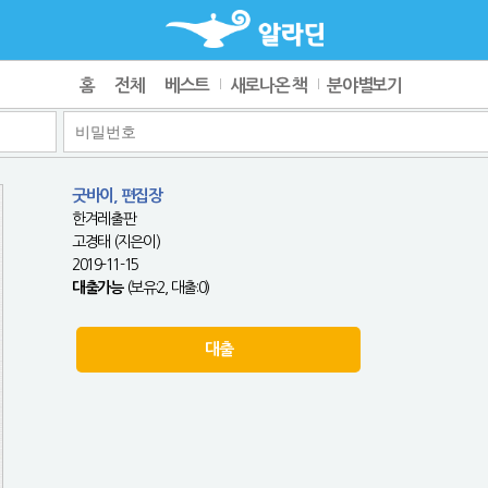
홈
전체
베스트
새로나온 책
분야별보기
굿바이, 편집장
한겨레출판
고경태 (지은이)
2019-11-15
대출가능
(보유:2, 대출:0)
대출