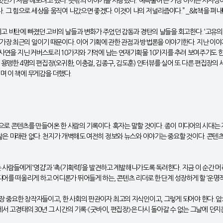
엇인가 처음 해보려고 했다. 뜻밖의 이야기를 사랑했다. ‘예측불허’는 가장 아끼는 사자성어
 힘으로 세상을 움직여 나갔으면 좋겠다. 이것이 나의 저널리즘이다.” _&lt;책을 펴내며
 비탄에 빠졌던 고비의 날들과 변화가 주었던 감동과 경탄의 날들을 회고한다. ‘고유의 DN
장 최근의 일이기 때문이다. 이어 기획에 관한 관점과 방법론을 이야기한다. 지난 이야기
와 사연을 지닌 커버스토리 10가지와 기억에 남는 연재기획물 10가지를 추려 보여주기도
용맹한 4명의 편집장(오귀환, 이충걸, 김종구, 김도훈) 인터뷰를 실어 또 다른 편집장의
며 이 책에 무게감을 더했다.
움’으로 콘텐츠를 만들어온 한 사람의 기록이다. 혹자는 말할 것이다. 종이 미디어의 시대는
않은 미래란 없다. 천지가 개벽해도 여전히 정보와 뉴스와 이야기는 중요할 것이다. 콘텐
 사람들에게 ‘영감’과 ‘촉(기획력)’을 발견하고 계발해나가도록 독려한다. 지금 이 순간 
디어를 떠올리게 하고 어디론가 뛰어들게 하는, 콘텐츠 리더로 한 단계 성장하게 할 ‘운명
 중요한 창작자들이고, 한 사회의 판관이자 최고의 지식인이고, 그렇게 되어야 한다. 앞
에서 고경태의 30년 그 시간의 기록 《굿바이, 편집장》은 다시 돌아갈 수 없는 그날에 던