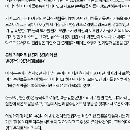
“내가 신봉한 것은 재미와 새로움이었다. 편집장으로서 나는 늘 재미를 강조했고, 무
어 다양한 미디어 플랫폼에서 재미있고 새로운 콘텐츠를 만들어냈으면 하는 바람이다. 그
저자 고경태는 10여 년의 편집장 생활을 비롯해 29년간 매체를 만들면서 가슴을 졸이고
드라마가 그 시작이다. 이곳에서 가장 길게 편집장으로 일했고 압도적인 경험이었고 가
기’ 등 특별한 기획물의 역사를 펼쳐 보인다. 가장 최신의 토요판 기사 중에서 의미
기에 얽힌 에피소드는 그 어떤 뉴스보다 흥미진진하다. 이뿐만이 아니다. 매력적이고 
막으로 22세기의 편집장은 과연 어떤 존재일까, 매체는 어떻게 진화할까 물음을 던지
콘텐츠 리더로 한 단계 성장하게 할
‘운명적인 영감서(靈感書)’
이 책은 종이의 성시였던 시대부터 종이의 파시인 현재까지 30여 년 ‘재미’와 ‘새로
미래 콘텐츠를 논해야 하는 건 아니냐고. 하지만 세상의 모든 일엔 과거를 반영하지 
기술까지 꿰뚫는 통찰력을 가진 사람은 분명 필요할 것이다.
《굿바이, 편집장》은 궁극적으로 통찰력을 갖춘 콘텐츠 리더로 한 발 한 발 나아가려는
실전에 작은 도움을 주고, 그들의 시선과 감수성에도 영향을 줄 것이다. 새로운 아이
여성학자 정희진이 추천사에 밝힌 것처럼 편집자는 ‘바람직한’ 담론을 만들어내는 가장
가진 ‘글’을 제대로 다루는 사람들이 필요해지고 그 위상이 증대할 것이다. 그런 의미
명의 독자로서 바라본다.