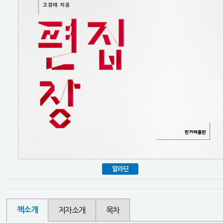
알라딘
책소개
저자소개
목차