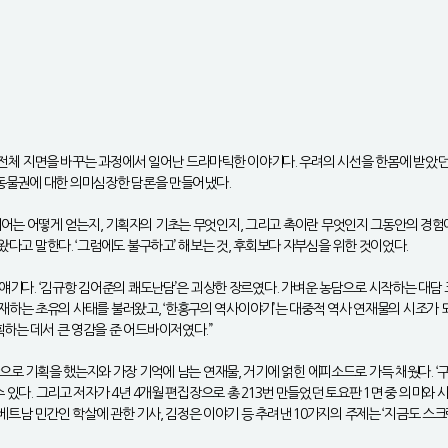
주로 전체 지면을 바꾸는 과정에서 일어난 드라마틱한 이야기다. 우려의 시선을 한몸에 받았
적 동물권에 대한 의미심장한 담론을 만들어냈다.
, 아이디어는 어떻게 얻는지, 기획자의 기초는 무엇인지, 그리고 촉이란 무엇인지 그동안의 경
왔다고 말한다. ‘그럼에도 불구하고’ 해보는 것, 후회보다 자부심을 위한 것이었다.
재물에 관한 얘기다. ‘김규항 김어준의 쾌도난담’은 괴상한 장르였다. 가벼운 농담으로 시작하
을 게재하는 초유의 사태를 불러왔고, ‘한홍구의 역사이야기’는 대중적 역사 연재물의 시조가
획하는 데서 큰 영감을 준 어드바이저였다.”
어떤 계산으로 기획을 했는지와 가장 기억에 남는 연재물, 거기에 얽힌 에피소드로 가득 채웠다. 
 있다. 그리고 저자가 4년 4개월 편집장으로 총 213번 만들었던 토요판 1면 중 의미와
, 베트남 민간인 학살에 관한 기사, 김정은 이야기 등 추려낸 10가지의 주제는 ‘지금도 스