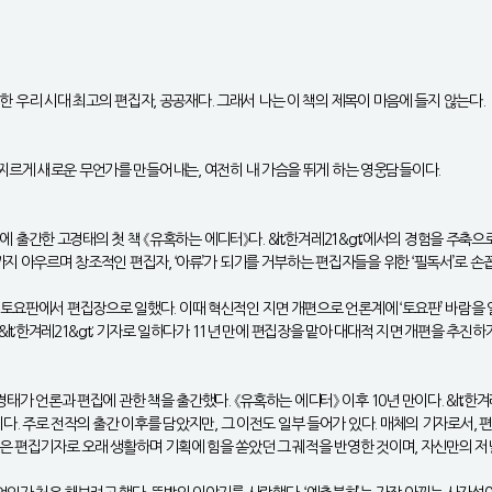
 한 우리 시대 최고의 편집자, 공공재다. 그래서 나는 이 책의 제목이 마음에 들지 않는다.
찌르게 새로운 무언가를 만들어내는, 여전히 내 가슴을 뛰게 하는 영웅담들이다.
에 출간한 고경태의 첫 책 《유혹하는 에디터》다. &lt;한겨레21&gt;에서의 경험을 주축으
지 아우르며 창조적인 편집자, ‘아류’가 되기를 거부하는 편집자들을 위한 ‘필독서’로 손꼽
; 토요판에서 편집장으로 일했다. 이때 혁신적인 지면 개편으로 언론계에 ‘토요판’ 바람을 일으켰
lt;한겨레21&gt; 기자로 일하다가 11년 만에 편집장을 맡아 대대적 지면 개편을 추진하기
 편집에 관한 책을 출간했다. 《유혹하는 에디터》 이후 10년 만이다. &lt;한겨레21&gt;, &
이다. 주로 전작의 출간 이후를 담았지만, 그 이전도 일부 들어가 있다. 매체의 기자로서, 
》은 편집기자로 오래 생활하며 기획에 힘을 쏟았던 그 궤적을 반영한 것이며, 자신만의 