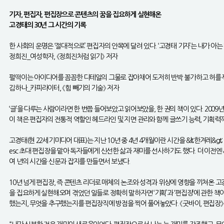
기자, 편집자, 편집장으로 콘텐츠의 꿈을 집요하게 실현해온
고경태의 30년 그 시간의 기록
한 사회의 운명은 ‘절대적으로’ 편집자의 안목에 달려 있다. ‘고경태 기자’는 내가 아는
정희진_여성학자, 《정희진처럼 읽기》 저자
펄떡이는 아이디어를 꼼꼼한 디테일의 그물로 잡아채어 도저히 반박 불가하고 허를 
김하나_카피라이터, 《힘 빼기의 기술》 저자
‘글’을 다루는 사람이라면 한 번쯤 들어보았고 읽어보았을, 한 권의 책이 있다. 2009년
이 책은 편집자의 전통적 역할인 헤드라인 및 지면 관리와 함께 글쓰기 능력, 기획력까
고경태(현 22세기미디어 대표)는 지난 10년 중 4년 4개월이란 시간을 &lt;한겨레&gt
esc 초대 편집장을 맡아 독자들에게 신선한 삶과 재미를 선사하기도 했다. 더 이전엔 &
여 년의 시간을 신문과 잡지를 만들면서 보냈다.
10년 넘게 편집장, 즉 콘텐츠 리더로 매체의 논조와 성격과 위상에 영향을 끼쳐온 고경태가 언론과
을 집요하게 실현해오며 겪었던 일들로 정확히 말하자면 ‘기획’과 ‘편집장’에 관한 책
했는지, 무엇을 추구했는지를 편집장직에 방점을 찍어 풀어놓았다. 《굿바이, 편집장