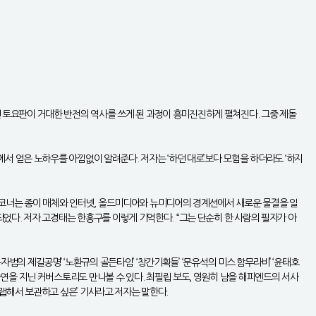
던 토요판이 거대한 반전의 역사를 쓰게 된 과정이 흥미진진하게 펼쳐진다. 그중 제돌
험에서 얻은 노하우를 아낌없이 알려준다. 저자는 ‘하던 대로’보다 모험을 하더라도 ‘하지
는 대담 코너는 종이 매체와 인터넷, 올드미디어와 뉴미디어의 경계선에서 새로운 물결을 일
 되었다. 저자 고경태는 한홍구를 이렇게 기억한다. “그는 단순히 한 사람의 필자가 아
‘구자범의 제길공명’ ‘노환규의 골든타임’ ‘창간기획들’ ‘문유석의 미스 함무라비’ ‘윤태호
 사연을 지닌 커버스토리도 만나볼 수 있다. 최필립 보도, 영원히 남을 해피엔드의 서사
크랩해서 보관하고 싶은’ 기사라고 저자는 말한다.