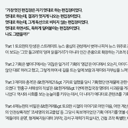
“가장 멋진 편집장은 자기 멋대로 하는 편집장이었다.
멋대로 하는데, 결과가 멋지게 나오는 편집장이었다.
멋대로 하는데, 그게 독선으로 비치지 않는 편집장이었다.
멋대로 하면서도, 독하게 밀어붙이는 편집장이었다.
나도 그랬을까?”
‘Part 1 토요판의 탄생’은 스트레이트 뉴스 중심의 관성에서 벗어나 피처 뉴스 위
이 보도는 ‘그깟 돌고래’의 ‘잉여 읽을거리’가 아니라 인간 존중으로 확장하는 기초
‘Part 2 기획은 별이다’에서는 ‘귀찮은 일거리’ 기획의 ‘영감’은 어디에서 오는지
않던 대로’ 하려고 했고, 그렇게 하여 새 길을 트는 일에 보람과 재미와 자부심을 느껴
‘Part 3 재미와 충격’은 &lt;한겨레21&gt; 기자로 일했을 당시 기획했던 연
으켰다. ‘한홍구 서해성의 직설’은 &lt;한겨레&gt; 1면에 편집국장 명의의 사과문
니었다. 역사와 사회를 보는 눈높이를 키우는 데서, 더 나아가 에디터로 콘텐츠를 기
‘Part 4 메뉴판의 비밀’은 &lt;한겨레&gt; 토요판 시절의 이야기로 어떤 마음, 
의 인천상륙작전’ ‘조세영의 외교클럽’ 등 그 당시 독보적이었던 기획 이야기를 엿볼 수
‘제돌이의 운명’, 형제복지원 대하 3부작, 강서구 재력가 피살사건, 간첩 조작 특별판