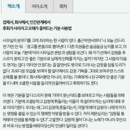
책소개
저자소개
목차
집에서, 회사에서, 인간관계에서
후회가 사라지고 오해가 줄어드는 기분 사용법
사무실의 분위기를 크게 좌우하는 한 사람이 있다. 출근하면서부터 ‘나 오늘 건드리
면 가만 안 둬…’ 경고를 온몸으로 뿜어낸다. 다른 직원들은 슬금슬금 눈치를 보고, 이
사람의 오늘 기분에 따라 사무실은 온탕과 냉탕을 오간다. 왜 자기 선에서 감정을 추
스르지 못하고 안 좋은 기분으로 남에게 민폐를 끼치는 걸까? 하지만 그 사람의 마음
도 편치는 않다. 이러면 안 된다는 걸 알면서도 밖으로 드러나는 감정을 참을 도리가
없다. 프로다운 모습을 보여야 할 일터에서도 감정 기복을 그대로 보여주면 스스로
손해를 볼 뿐이다. 회사에서뿐만 아니라, 우리는 가족에게나 친구에게 안 좋은 기분
을 티 내며 소중한 사람을 질리게 만들어버리고 후회하기도 한다.
이 책은 기분을 잘 다스리지 못해 기어이 못난 태도를 보여주고 마는 사람들을 위해
쓰였다. 기분에 조종당하고 감정에 휘둘리는 이들이 꼭 알아야 하는 심리에 대해 주
로 이야기한다. 우리는 왜 그리 감정에 흔들리는지, 어떻게 해야 감정이 나에게 미치
는 영향을 줄일 수 있는지 명쾌한 처방을 받을 수 있다. 저자 레몬심리는 “감정을 통
제해야 인생을 통제할 수 있다”고 말한다. 감정에 끌려 다니는 노예가 아니라 주인으
로 바로 서는 방법을 배워야 당신의 인생이 달라질 것이다.