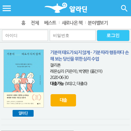
홈
전체
베스트
새로나온 책
분야별보기
기분이 태도가 되지 않게 - 기분 따라 행동하다 손
해 보는 당신을 위한 심리 수업
갤리온
레몬심리 (지은이), 박영란 (옮긴이)
2020-06-30
대출가능
(보유:2, 대출:0)
대출
알라딘