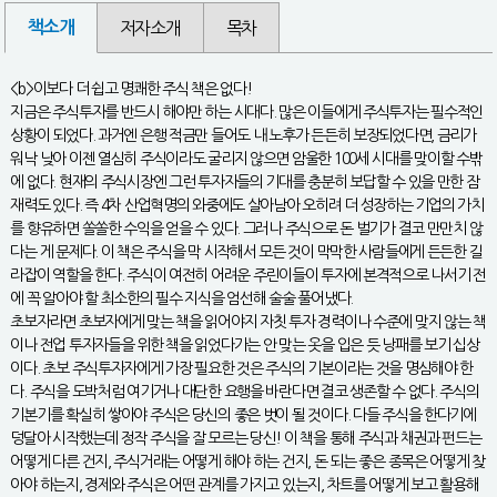
책소개
저자소개
목차
<b>이보다 더 쉽고 명쾌한 주식 책은 없다!
지금은 주식투자를 반드시 해야만 하는 시대다. 많은 이들에게 주식투자는 필수적인
상황이 되었다. 과거엔 은행 적금만 들어도 내 노후가 든든히 보장되었다면, 금리가
워낙 낮아 이젠 열심히 주식이라도 굴리지 않으면 암울한 100세 시대를 맞이할 수밖
에 없다. 현재의 주식시장엔 그런 투자자들의 기대를 충분히 보답할 수 있을 만한 잠
재력도 있다. 즉 4차 산업혁명의 와중에도 살아남아 오히려 더 성장하는 기업의 가치
를 향유하면 쏠쏠한 수익을 얻을 수 있다. 그러나 주식으로 돈 벌기가 결코 만만치 않
다는 게 문제다. 이 책은 주식을 막 시작해서 모든 것이 막막한 사람들에게 든든한 길
라잡이 역할을 한다. 주식이 여전히 어려운 주린이들이 투자에 본격적으로 나서기 전
에 꼭 알아야 할 최소한의 필수 지식을 엄선해 술술 풀어냈다.
초보자라면 초보자에게 맞는 책을 읽어야지 자칫 투자 경력이나 수준에 맞지 않는 책
이나 전업 투자자들을 위한 책을 읽었다가는 안 맞는 옷을 입은 듯 낭패를 보기 십상
이다. 초보 주식투자자에게 가장 필요한 것은 주식의 기본이라는 것을 명심해야 한
다. 주식을 도박처럼 여기거나 대단한 요행을 바란다면 결코 생존할 수 없다. 주식의
기본기를 확실히 쌓아야 주식은 당신의 좋은 벗이 될 것이다. 다들 주식을 한다기에
덩달아 시작했는데 정작 주식을 잘 모르는 당신! 이 책을 통해 주식과 채권과 펀드는
어떻게 다른 건지, 주식거래는 어떻게 해야 하는 건지, 돈 되는 좋은 종목은 어떻게 찾
아야 하는지, 경제와 주식은 어떤 관계를 가지고 있는지, 차트를 어떻게 보고 활용해