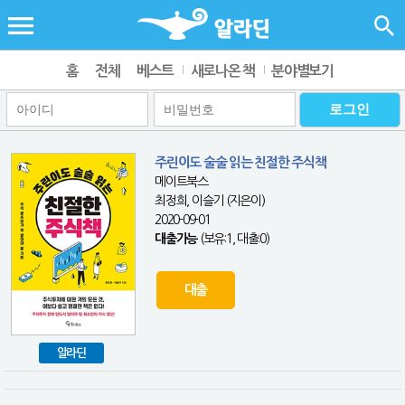
홈
전체
베스트
새로나온 책
분야별보기
주린이도 술술 읽는 친절한 주식책
메이트북스
최정희, 이슬기 (지은이)
2020-09-01
대출가능
(보유:1, 대출:0)
대출
알라딘