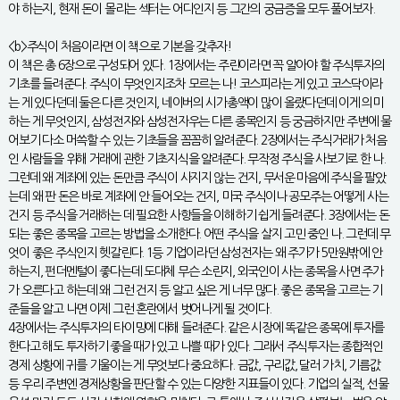
야 하는지, 현재 돈이 몰리는 섹터는 어디인지 등 그간의 궁금증을 모두 풀어보자.
<b>주식이 처음이라면 이 책으로 기본을 갖추자!
이 책은 총 6장으로 구성되어 있다. 1장에서는 주린이라면 꼭 알아야 할 주식투자의
기초를 들려준다. 주식이 무엇인지조차 모르는 나! 코스피라는 게 있고 코스닥이라
는 게 있다던데 둘은 다른 것인지, 네이버의 시가총액이 많이 올랐다던데 이게 의미
하는 게 무엇인지, 삼성전자와 삼성전자우는 다른 종목인지 등 궁금하지만 주변에 물
어보기 다소 머쓱할 수 있는 기초들을 꼼꼼히 알려준다. 2장에서는 주식거래가 처음
인 사람들을 위해 거래에 관한 기초지식을 알려준다. 무작정 주식을 사보기로 한 나.
그런데 왜 계좌에 있는 돈만큼 주식이 사지지 않는 건지, 무서운 마음에 주식을 팔았
는데 왜 판 돈은 바로 계좌에 안 들어오는 건지, 미국 주식이나 공모주는 어떻게 사는
건지 등 주식을 거래하는 데 필요한 사항들을 이해하기 쉽게 들려준다. 3장에서는 돈
되는 좋은 종목을 고르는 방법을 소개한다. 어떤 주식을 살지 고민 중인 나. 그런데 무
엇이 좋은 주식인지 헷갈린다. 1등 기업이라던 삼성전자는 왜 주가가 5만원밖에 안
하는지, 펀더멘털이 좋다는데 도대체 무슨 소린지, 외국인이 사는 종목을 사면 주가
가 오른다고 하는데 왜 그런 건지 등 알고 싶은 게 너무 많다. 좋은 종목을 고르는 기
준들을 알고 나면 이제 그런 혼란에서 벗어나게 될 것이다.
4장에서는 주식투자의 타이밍에 대해 들려준다. 같은 시장에 똑같은 종목에 투자를
한다고 해도 투자하기 좋을 때가 있고 나쁠 때가 있다. 그래서 주식투자는 종합적인
경제 상황에 귀를 기울이는 게 무엇보다 중요하다. 금값, 구리값, 달러 가치, 기름값
등 우리 주변엔 경제상황을 판단할 수 있는 다양한 지표들이 있다. 기업의 실적, 선물