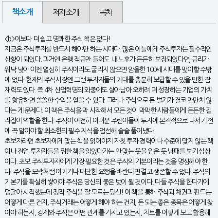
책소개
저자소개
목차
<b>이보다 더 쉽고 명쾌한 주식 책은 없다!
지금은 주식투자를 반드시 해야만 하는 시대다. 많은 이들에게 주식투자는 필수적인
상황이 되었다. 과거엔 은행 적금만 들어도 내 노후가 든든히 보장되었다면, 금리가
워낙 낮아 이젠 열심히 주식이라도 굴리지 않으면 암울한 100세 시대를 맞이할 수밖
에 없다. 현재의 주식시장엔 그런 투자자들의 기대를 충분히 보답할 수 있을 만한 잠
재력도 있다. 즉 4차 산업혁명의 와중에도 살아남아 오히려 더 성장하는 기업의 가치
를 향유하면 쏠쏠한 수익을 얻을 수 있다. 그러나 주식으로 돈 벌기가 결코 만만치 않
다는 게 문제다. 이 책은 주식을 막 시작해서 모든 것이 막막한 사람들에게 든든한 길
라잡이 역할을 한다. 주식이 여전히 어려운 주린이들이 투자에 본격적으로 나서기 전
에 꼭 알아야 할 최소한의 필수 지식을 엄선해 술술 풀어냈다.
초보자라면 초보자에게 맞는 책을 읽어야지 자칫 투자 경력이나 수준에 맞지 않는 책
이나 전업 투자자들을 위한 책을 읽었다가는 안 맞는 옷을 입은 듯 낭패를 보기 십상
이다. 초보 주식투자자에게 가장 필요한 것은 주식의 기본이라는 것을 명심해야 한
다. 주식을 도박처럼 여기거나 대단한 요행을 바란다면 결코 생존할 수 없다. 주식의
기본기를 확실히 쌓아야 주식은 당신의 좋은 벗이 될 것이다. 다들 주식을 한다기에
덩달아 시작했는데 정작 주식을 잘 모르는 당신! 이 책을 통해 주식과 채권과 펀드는
어떻게 다른 건지, 주식거래는 어떻게 해야 하는 건지, 돈 되는 좋은 종목은 어떻게 찾
아야 하는지, 경제와 주식은 어떤 관계를 가지고 있는지, 차트를 어떻게 보고 활용해