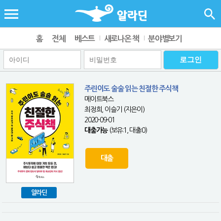
홈
전체
베스트
새로나온 책
분야별보기
주린이도 술술 읽는 친절한 주식책
메이트북스
최정희, 이슬기 (지은이)
2020-09-01
대출가능
(보유:1, 대출:0)
대출
알라딘