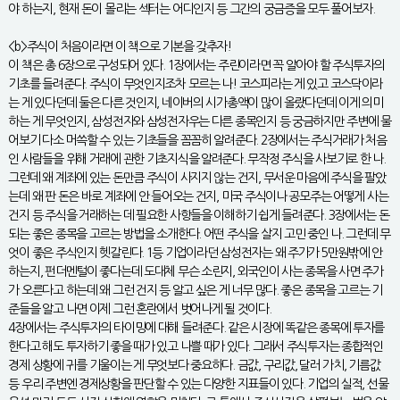
야 하는지, 현재 돈이 몰리는 섹터는 어디인지 등 그간의 궁금증을 모두 풀어보자.
<b>주식이 처음이라면 이 책으로 기본을 갖추자!
이 책은 총 6장으로 구성되어 있다. 1장에서는 주린이라면 꼭 알아야 할 주식투자의
기초를 들려준다. 주식이 무엇인지조차 모르는 나! 코스피라는 게 있고 코스닥이라
는 게 있다던데 둘은 다른 것인지, 네이버의 시가총액이 많이 올랐다던데 이게 의미
하는 게 무엇인지, 삼성전자와 삼성전자우는 다른 종목인지 등 궁금하지만 주변에 물
어보기 다소 머쓱할 수 있는 기초들을 꼼꼼히 알려준다. 2장에서는 주식거래가 처음
인 사람들을 위해 거래에 관한 기초지식을 알려준다. 무작정 주식을 사보기로 한 나.
그런데 왜 계좌에 있는 돈만큼 주식이 사지지 않는 건지, 무서운 마음에 주식을 팔았
는데 왜 판 돈은 바로 계좌에 안 들어오는 건지, 미국 주식이나 공모주는 어떻게 사는
건지 등 주식을 거래하는 데 필요한 사항들을 이해하기 쉽게 들려준다. 3장에서는 돈
되는 좋은 종목을 고르는 방법을 소개한다. 어떤 주식을 살지 고민 중인 나. 그런데 무
엇이 좋은 주식인지 헷갈린다. 1등 기업이라던 삼성전자는 왜 주가가 5만원밖에 안
하는지, 펀더멘털이 좋다는데 도대체 무슨 소린지, 외국인이 사는 종목을 사면 주가
가 오른다고 하는데 왜 그런 건지 등 알고 싶은 게 너무 많다. 좋은 종목을 고르는 기
준들을 알고 나면 이제 그런 혼란에서 벗어나게 될 것이다.
4장에서는 주식투자의 타이밍에 대해 들려준다. 같은 시장에 똑같은 종목에 투자를
한다고 해도 투자하기 좋을 때가 있고 나쁠 때가 있다. 그래서 주식투자는 종합적인
경제 상황에 귀를 기울이는 게 무엇보다 중요하다. 금값, 구리값, 달러 가치, 기름값
등 우리 주변엔 경제상황을 판단할 수 있는 다양한 지표들이 있다. 기업의 실적, 선물