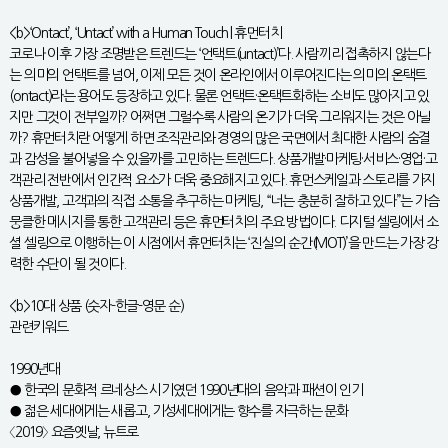
<b>‘Ontact’, ‘Untact’ with a Human Touch | 휴먼터치
코로나 이후 가장 조명받은 트렌드는 ‘언택트(untact)’다. 사람끼리 접촉하지 않는다
는 의미의 언택트를 넘어, 이제 모든 것이 온라인에서 이루어진다는 의미의 온택트
(ontact)라는 용어도 등장하고 있다. 물론 언택트·온택트화하는 소비도 많아지고 있
지만 그것이 전부일까? 어쩌면 그럴수록 사람의 온기가 더욱 그리워지는 것은 아닐
까? 휴먼터치란 어떻게 하면 조직관리와 경영의 많은 국면에서 최대한 사람의 숨결
과 감성을 불어넣을 수 있을까를 고민하는 트렌드다. 상품개발·마케팅·서비스·영업·고
객관리 전반에서 인간적 요소가 더욱 중요해지고 있다. 휴먼스케일과 스토리를 가지
상품개발, 고객과의 직접 소통을 추구하는 마케팅, “너는 충분히 잘하고 있다”는 가슴
뭉클한 메시지를 통한 고객관리 등은 휴먼터치의 주요 방법이다. 디지털 셀링에서 소
셜 셀링으로 이행하는 이 시점에서 휴먼터치는 ‘진실의 순간(MOT)’을 만드는 가장 강
력한 수단이 될 것이다.
<b>10대 상품 (숫자-한글-영문 순)
관련키워드
1990년대
● 한국의 문화적 르네상스 시기였던 1990년대의 음악과 패션이 인기
● 젊은 세대에게는 새롭고, 기성세대에게는 향수를 자극하는 문화
〈2019〉 요즘옛날, 뉴트로