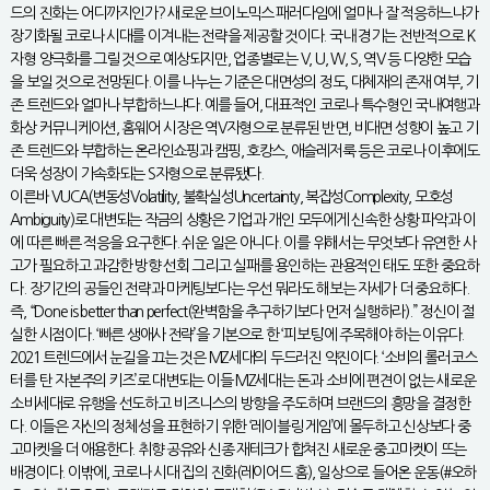
드의 진화는 어디까지인가? 새로운 브이노믹스 패러다임에 얼마나 잘 적응하느냐가
장기화될 코로나 시대를 이겨내는 전략을 제공할 것이다. 국내 경기는 전반적으로 K
자형 양극화를 그릴 것으로 예상되지만, 업종별로는 V, U, W, S, 역V 등 다양한 모습
을 보일 것으로 전망된다. 이를 나누는 기준은 대면성의 정도, 대체재의 존재 여부, 기
존 트렌드와 얼마나 부합하느냐다. 예를 들어, 대표적인 코로나 특수형인 국내여행과
화상 커뮤니케이션, 홈웨어 시장은 역V자형으로 분류된 반면, 비대면 성향이 높고 기
존 트렌드와 부합하는 온라인쇼핑과 캠핑, 호캉스, 애슬레저룩 등은 코로나 이후에도
더욱 성장이 가속화되는 S자형으로 분류됐다.
이른바 VUCA(변동성Volatility, 불확실성Uncertainty, 복잡성Complexity, 모호성
Ambiguity)로 대변되는 작금의 상황은 기업과 개인 모두에게 신속한 상황 파악과 이
에 따른 빠른 적응을 요구한다. 쉬운 일은 아니다. 이를 위해서는 무엇보다 유연한 사
고가 필요하고 과감한 방향 선회 그리고 실패를 용인하는 관용적인 태도 또한 중요하
다. 장기간의 공들인 전략과 마케팅보다는 우선 뭐라도 해보는 자세가 더 중요하다.
즉, “Done is better than perfect(완벽함을 추구하기보다 먼저 실행하라).” 정신이 절
실한 시점이다. ‘빠른 생애사 전략’을 기본으로 한 ‘피보팅’에 주목해야 하는 이유다.
2021 트렌드에서 눈길을 끄는 것은 MZ세대의 두드러진 약진이다. ‘소비의 롤러코스
터를 탄 자본주의 키즈’로 대변되는 이들 MZ세대는 돈과 소비에 편견이 없는 새로운
소비세대로 유행을 선도하고 비즈니스의 방향을 주도하며 브랜드의 흥망을 결정한
다. 이들은 자신의 정체성을 표현하기 위한 ‘레이블링 게임’에 몰두하고 신상보다 중
고마켓을 더 애용한다. 취향 공유와 신종 재테크가 합쳐진 새로운 중고마켓이 뜨는
배경이다. 이밖에, 코로나 시대 집의 진화(레이어드 홈), 일상으로 들어온 운동(#오하