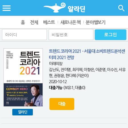
홈
전체
베스트
새로나온 책
분야별보기
트렌드 코리아 2021 - 서울대 소비트렌드분석센
터의 2021 전망
미래의창
김난도, 전미영, 최지혜, 이향은, 이준영, 이수진, 서유
현, 권정윤, 한다혜 (지은이)
2020-10-12
대출가능
(보유:1, 대출:0)
대출
알라딘