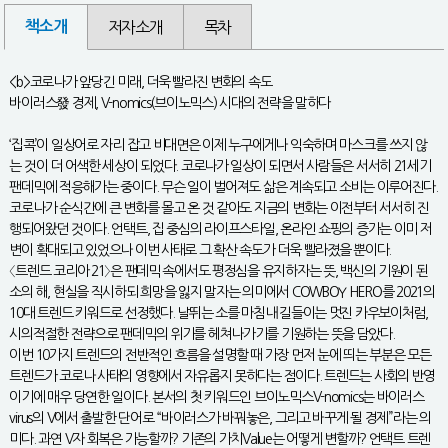
책소개
저자소개
목차
<b>코로나가 앞당긴 미래, 더욱 빨라진 변화의 속도
바이러스發 경제, V-nomics(브이노믹스) 시대의 전략을 말하다
‘집콕’이 일상어로 자리 잡고 비대면은 이제 누구에게나 익숙하며 마스크를 쓰지 않
는 것이 더 어색한 세상이 되었다. 코로나가 일상이 되면서 사람들은 서서히 21세기
팬데믹에 적응해가는 중이다. 무슨 일이 벌어져도 삶은 계속되고 소비는 이루어진다.
코로나가 순식간에 큰 변화를 몰고 온 것 같아도 지금의 변화는 이전부터 서서히 진
행되어왔던 것이다. 언택트, 집 중심의 라이프스타일, 온라인 쇼핑의 증가는 이미 저
변이 확대되고 있었으나 이번 사태로 그 확산 속도가 더욱 빨라졌을 뿐이다.
〈트렌드 코리아 21〉은 팬데믹 속에서도 평정심을 유지하자는 뜻, 백신의 기원이 된
소의 해, 현실을 직시하되 희망을 잃지 말자는 의미에서 COWBOY HERO를 2021의
10대 트렌드 키워드로 선정했다. 날뛰는 소를 마침내 길들이는 멋진 카우보이처럼,
시의적절한 전략으로 팬데믹의 위기를 헤쳐나가기를 기원하는 뜻을 담았다.
이번 10가지 트렌드의 전반적인 흐름을 설명할 때 가장 먼저 눈에 띄는 부분은 모든
트렌드가 코로나 사태의 영향에서 자유롭지 못하다는 점이다. 트렌드는 사회의 반영
이기에 매우 당연한 일이다. 본서의 첫 키워드인 브이노믹스V-nomics는 바이러스
virus의 V에서 출발한 단어로 “바이러스가 바꿔놓은, 그리고 바꾸게 될 경제”라는 의
미다. 과연 V자 회복은 가능할까? 기존의 가치Value는 어떻게 변할까? 언택트 트렌