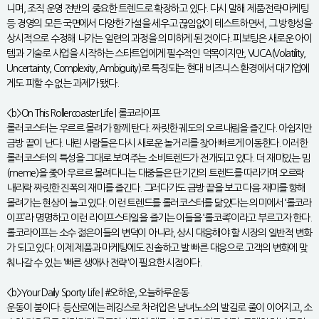
니며, 조직 운영 전반의 중요한 트렌드로 확장하고 있다. 다시 말해 제품·전략·마케팅
등 경영의 모든 국면에서 다양한 가설을 세우고 끊임없이 테스트하면서, 그 방향성을
상시적으로 수정해 나가는 일련의 과정을 의미하게 된 것이다. 피보팅은 새로운 아이
템과 기술로 사업을 시작하는 스타트업에게 필수적인 덕목이지만, VUCA(Volatility,
Uncertainty, Complexity, Ambiguity)로 특징되는 현대 비즈니스 환경에서 대기업에
게도 피할 수 없는 과제가 됐다.
<b>On This Rollercoaster Life | 롤코라이프
롤러코스터는 우르르 몰려가 함께 탄다. 짜릿한 궤도의 오르내림을 즐긴다. 아쉽지만
금방 끝이 난다. 내린 사람들은 다시 새로운 놀거리를 찾아 빠르게 이동한다. 이러한
롤러코스터의 특성을 그대로 보여주는 소비트렌드가 전개되고 있다. 더 재미있는 밈
(meme)을 좇아 우르르 몰려다니는 대중들은 단기간의 트렌드를 따라가며 오르락
내리락 짜릿한 진폭의 재미를 즐긴다. 그러다가도 금방 끝을 보고 다음 재미를 향해
몰려가는 현상이 늘고 있다. 이런 트렌드를 롤러코스터를 닮았다는 의미에서 ‘롤코라
이프’라 명명하고 이런 라이프스타일을 즐기는 이들을 ‘롤코족’이라고 부르고자 한다.
롤코라이프는 소수 젊은이들의 변덕이 아니라, 상시 대응해야 할 시장의 일반적 변화
가 되고 있다. 이제 제품과 마케팅에도 진솔하고 발 빠른 대응으로 고객의 변화에 맞
춰나갈 수 있는 '빠른 생애사 전략'이 필요한 시점이다.
<b>Your Daily Sporty Life | #오하운, 오늘하루운동
운동이 붐이다. 등산로에는 레깅스로 차려입은 남녀노소의 발길로 줄이 이어지고, 소