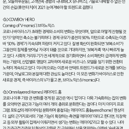
운, 오늘하루운동), 고객만족 경험의 극대화(CX 유니버스), 기술로 대체할 수 없는 인
간의 손길(휴먼 터치)이 2021 눈여겨봐야 할 트렌드로 꼽혔다.
<b>COWBOY HERO
Coming of ‘V-nomics’ | 브이노믹스
코로나 바이러스가 초래한 경제와 소비의 변화는 무엇이며, 앞으로 어떻게 진행될 것
인가? 양적인 축소는 불가피하다. 경제 규모가 종전의 90% 미만으로 수축되는 이른
바 ‘90% 경제’가 지속되며 파장이 커지고 있다. 질병 확산이 완화되면 '보복소비'가
그동안의 침체를 벗어날 자극이 돼줄 것으로 기대하지만, ‘보복저축’ 역시 빠르게 늘
고 있다. 사회적 거리두기가 전 세계적으로 장기화하면서 소비 패턴이 급격하게 변화
하는 가운데, 산업별로 명암이 교차하며 새로운 비즈니스 모델을 찾기 위한 전환의
노력이 계속되고 있다. 미시적으로는 이른 바 언택트 트렌드가 새로운 전개를 보이는
가운데, 아날로그와 본질에 대한 관심도 높아진다. 이 모든 변화가 바이러스로 인한
새로운 경제, 즉 바이러스의 V가 몰고 온, 브이노믹스(V-nomics)다.
<b>Omni-layered Homes | 레이어드 홈
코로나 이후 가장 큰 변화를 겪게 된 공간은 역시 ‘집’이다. 더욱 가속화하는 집의 변화
를 요약하면 공간과 기능이 여러 개의 층위로 분화한다는 점이다. 마치 이미지 프로
그램 포토샵의 레이어처럼 분화하며 중첩되는 ‘레이어드 홈(layered home)’ 현상이
다. 삶의 근거지로서의 기본 기능이 확장하는 측면을 ‘레이어1’이라고 한다면, 직장·학
교 등 외부 활동이 집에서 이뤄지면서 생기는 변화는 ‘레이어2’라고 할 수 있다. 나아
가 직주근접·직주일치 현상의 강화로 집 근처에서 삶을 영위하는 이른바 ‘슬세권 경