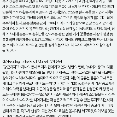
수의 전유물로 여겨졌던 골프와 서핑이 대중 스포츠가 되고 있다. 트레일 러닝·크린
세션·고스트 크루·플로팅 요가처럼 기존의 운동이 새롭게 변주된다. 이러한 트렌드가
단순히 스포츠 활동 자체로 끝나지 않고, 패션?인증샷?챌린지 등을 즐기면서 사회에
대한 선한 영향력, 자신의 성장, 타인과의 느슨한 관계 확장도 놓치지 않는다는 점에
주목해야 한다. 운동 열풍은 단지 코로나 바이러스의 영향으로 건강 증진과 면역 강
화에 관심이 커진 이유뿐만 아니라, 건강에 방심하지 않는 MZ세대의 세대적 특성, 정
체의 시대에 운동으로 성취감을 찾으려는 경향, 관련 기기 및 플랫폼 시장의 성장 등
복합적인 원인이 불러일으킨 트렌드다. 운동이 일상의 영역으로 확장되면서 브랜드
는 소비자의 라이프스타일 전반을 설계하는 액티비티 디자이너로서의 역할이 강화
될 것이다.
<b>Heading to the Resell Market | N차 신상
“당근하다”가 하나의 동사로 자리 잡아가고 있다. 방탄의 멤버, RM에게 중고바지를
팔았다는 사연이 한때 SNS를 도배했다. 이제 중고마켓은 그냥 쓰던 물건을 사고파는
장터가 아니라 MZ세대의 놀이터가 되어가고 있다. 취향의 공유는 물론이고 새로운
재테크 수단까지. 중고마켓이 뜨는 이유다. 이른바 리셀(resell)은 단지 기존 ‘중고제품
거래’의 맥락을 넘어선다. 최근의 명품 열풍과 래플·드롭과 같은 한정판 마케팅 등 새
로운 구매 행태를 설명하는 열쇠말이다. 소비자들은 이제 자신의 소유물을 단지 상품
이 아니라 하나의 자산, 나아가서는 더 높은 가격으로 되팔 수 있는 투자로 재인식하
며, 구매의 새로운 동기로 삼는다. 다시 말해 사용하던 상품은 이제 중고가 아니라 N
번째 새 제품, 즉 ‘N차 신상’이 되는 것이다. 리셀은 옴니채널-세포마켓의 계보를 잇는
거래와 유통의 새로운 한 축으로 발전해나갈 것이다.