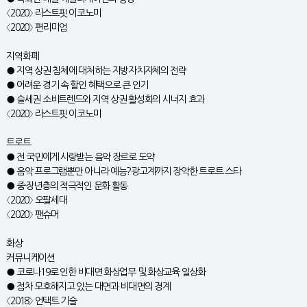
〈2020〉 라스트핏 이코노미
〈2020〉 편리미엄
지역화폐
● 지역 상권 침체에 대처하는 지방자치자체의 전략
● 어려운 경기 속 할인 혜택으로 큰 인기
● 슬세권 소비트렌드와 지역 상권 활성화의 시너지 효과
〈2020〉 라스트핏 이코노미
트로트
● 전 국민에게 사랑받는 음악 장르로 도약
● 음악 프로그램뿐만 아니라 예능?광고계까지 장악한 트로트 스타
● 중·장년층의 적극적인 문화 활동
〈2020〉 오팔세대
〈2020〉 팬슈머
화상
커뮤니케이션
● 코로나19로 인한 비대면 화상업무 및 화상교육 일상화
● 점차 모호해지고 있는 대면과 비대면의 경계
〈2018〉 언택트 기술