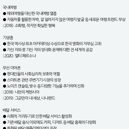
국내여행
● 해외여행을 대신한 국내여행 열풍
● 자동차를 활용한 차박, 잘 알려지지 않은 여행지 발굴 등 새로운 여행 트렌드 부상
〈2018〉 소확행, 작지만 확실한 행복
기생충
● 한국 역사상 최초 아카데미상 수상으로 한국 영화의 자부심 고취
● 가진 자와 못 가진 자의 양극화 문제에 대한 전 세계적 공감
〈2020〉 멀티 페르소나
무선 이어폰
● 현대인들의 사회심리적 보호막 역할
● 스마트폰 관련 주변기기 시장의 성장
● 노이즈 캔슬링, 방수 등 다양한 기능을 추가하며 진화
〈2018〉 나만의 케렌시아
〈2019〉 그곳만이 내 세상, 나나랜드
배달 서비스
● 사회적 거리두기로 인한 배달 서비스 활성화
● 기존 배달 음식 이외에도 커피, 디저트 등 배달 품목의 다양화
● 특화된 배달 애플리케이션의 등장