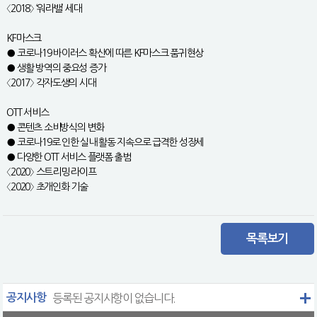
〈2018〉 ‘워라밸’ 세대
KF마스크
● 코로나19 바이러스 확산에 따른 KF마스크 품귀현상
● 생활 방역의 중요성 증가
〈2017〉 각자도생의 시대
OTT 서비스
● 콘텐츠 소비방식의 변화
● 코로나19로 인한 실내 활동 지속으로 급격한 성장세
● 다양한 OTT 서비스 플랫폼 출범
〈2020〉 스트리밍 라이프
〈2020〉 초개인화 기술
목록보기
공지사항
등록된 공지사항이 없습니다.