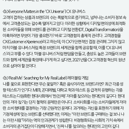
<b>Everyone Matters in the ‘CX Universe’ | CX 유니버스
고객이 접하는 상품과 브랜드의 수는 폭발적으로 증가하고, 넘쳐나는 소비자 정보 속
에서 고객충성도는 갈수록 떨어지고 있다. 이러한 상황에서 디지털 편의성에 최적화
된 소비자들을 위해 브랜드를 관리하고 디지털 전환(DT, Digital Transformation)을
이룩하려면 무엇이 가장 중요한가? 바로 ‘고객경험의 총체적 관리’다. 고객경험을
CX(Customer eXperience)라고 하는데, 이 CX가 단편적인 접점 관리에 그치지 않고
마치 마블 유니버스처럼 특정 브랜드의 세계관을 함께 공유할 때, 이를 ‘CX 유니버
스’라고 부를 수 있다. ‘마블 유니버스’처럼 팬덤을 만들고, 충성도 높은 고객들이 브랜
드와 함께 세계관을 확장해나가게 하고 싶다면, 2021년을 CX 고객경험 혁신의 원년
으로 삼아야 할 것이다.
<b>‘Real Me’: Searching for My Real Label | 레이블링 게임
나를 꽃으로 표현한다면 무슨 꽃일까? 혹은 음식이라면, 브랜드라면? 최근 각종 성
향 테스트가 인기다. MBTI, 꼰대레벨, 대학교 학과 테스트 등 급격히 유행하는 각종
테스트는 다원화한 현대사회에서 ‘찐(진짜)’ 자아를 찾으려는 현대인의 갈구다. 현대
인의 자아 찾기는 단지 철학의 문제만은 아니다. 소비사회를 사는 소비자들에게 자아
란 소비 행태를 결정하는 가장 근원적인 문제다. 과거에는 자신을 표현하기 위해 자
기정체성에 맞는 브랜드를 선택했다면, 이제는 “이런 브랜드를 구매하는 걸 보니 나
는 이런 사람”이라는 역의 인과관계가 성립한다. 비정형화되는 사회적 가치 속에서
소비자의 준거집단이 다양해지면서, ‘진짜 나’를 찾으려는 현대인의 고민이 깊다.