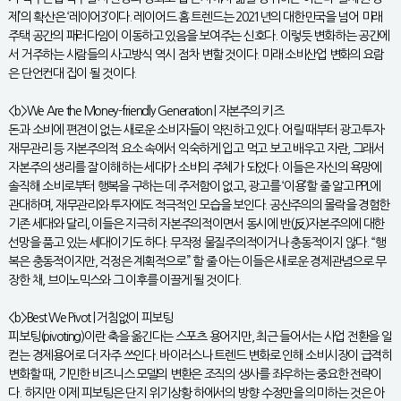
제’의 확산은 ‘레이어3’이다. 레이어드 홈 트렌드는 2021년의 대한민국을 넘어 미래
주택 공간의 패러다임이 이동하고 있음을 보여주는 신호다. 이렇듯 변화하는 공간에
서 거주하는 사람들의 사고방식 역시 점차 변할 것이다. 미래 소비산업 변화의 요람
은 단언컨대 집이 될 것이다.
<b>We Are the Money-friendly Generation | 자본주의 키즈
돈과 소비에 편견이 없는 새로운 소비자들이 약진하고 있다. 어릴 때부터 광고·투자·
재무관리 등 자본주의적 요소 속에서 익숙하게 입고 먹고 보고 배우고 자란, 그래서
자본주의 생리를 잘 이해하는 세대가 소비의 주체가 되었다. 이들은 자신의 욕망에
솔직해 소비로부터 행복을 구하는 데 주저함이 없고, 광고를 ‘이용’할 줄 알고 PPL에
관대하며, 재무관리와 투자에도 적극적인 모습을 보인다. 공산주의의 몰락을 경험한
기존 세대와 달리, 이들은 지극히 자본주의적이면서 동시에 반(反)자본주의에 대한
선망을 품고 있는 세대이기도 하다. 무작정 물질주의적이거나 충동적이지 않다. “행
복은 충동적이지만, 걱정은 계획적으로” 할 줄 아는 이들은 새로운 경제관념으로 무
장한 채, 브이노믹스와 그 이후를 이끌게 될 것이다.
<b>Best We Pivot | 거침없이 피보팅
피보팅(pivoting)이란 축을 옮긴다는 스포츠 용어지만, 최근 들어서는 사업 전환을 일
컫는 경제용어로 더 자주 쓰인다. 바이러스나 트렌드 변화로 인해 소비시장이 급격히
변화할 때, 기민한 비즈니스 모델의 변환은 조직의 생사를 좌우하는 중요한 전략이
다. 하지만 이제 피보팅은 단지 위기상황 하에서의 방향 수정만을 의미하는 것은 아