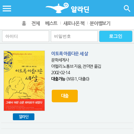
홈
전체
베스트
새로나온 책
분야별보기
이토록 아름다운 세 살
문학세계사
아멜리 노통브 지음, 전미연 옮김
2002-02-14
대출가능
(보유:1, 대출:0)
대출
알라딘