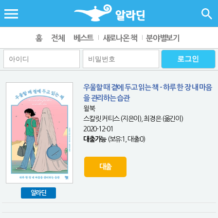
홈
전체
베스트
새로나온 책
분야별보기
우울할 때 곁에 두고 읽는 책 - 하루 한 장 내 마음
을 관리하는 습관
윌북
스칼릿 커티스 (지은이), 최경은 (옮긴이)
2020-12-01
대출가능
(보유:1, 대출:0)
대출
알라딘