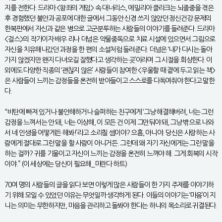
지를 전한다. 드라마 <왕좌의 게임> 속 대너리스, 에밀리아 클라크는 뇌졸중을 겪은
후 경험했던 불안과 공포에 대한 글에서 그동안 신경 쓰지 않았던 정신건강 문제의
한복판에서 자신과 같은 병으로 고군분투하는 사람들의 이야기를 들려준다. 드라마
<걸스>의 작가이자 배우 리나 더넘은 약물중독으로 치료 시설에 있으면서 그림으로
자신을 치유해나갔던 과정을 한 편의 소설처럼 들려준다. 더넘은 ‘내가 다시는 돌아
가지 않겠지만 왠지 다녀오길 잘했다고 생각하는 곳’이라며 그 시절을 회상한다. 이
외에도 다양한 직종의 ‘괜찮지 않은’ 사람들이 참여한 <우울할 때 곁에 두고 읽는 책>
은 사람들이 느끼는 감정들을 온전히 받아들이고 스스로를 다독여줘야 한다고 말한
다.
“비탄에 빠져 있거나 불안해하거나 슬퍼하는 친구에게 ‘그냥 해결해버려, 너는 그런
감정을 느껴서는 안 돼, 너는 이상해, 이 모든 건 이제 그만둬야 돼, 그냥 밖으로 나와
서 네 인생을 어떻게든 해봐!’라고 소리칠 셈이야? 으흠, 아니야. 당신은 사랑하는 사
람에게 절대로 그런 말을 할 사람이 아니거든. 그런데 왜 자기 자신에게는 그런 말을
하는 걸까? 귀를 기울이고 자신이 느끼는 감정을 온전히 느껴야 해. 그게 회복의 시작
이야.” (이 세상에는 당신이 필요해_미란다 하트)
70여 명의 사람들의 글을 읽다 보면 이렇게 많은 사람들이 한 가지 주제를 이야기하
기 위해 모일 수 있었던 이유는 무엇일까 생각하게 된다. 이들의 이야기는 ‘마음’이 지
니는 의미는 무한하지만, 마음을 관리하고 돌봐야 한다는 하나의 목소리로 귀결된다.