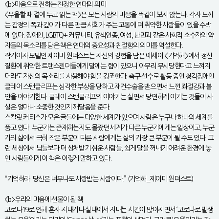
<b>마음으로 전하는 진정한 연대의 의미
<우울할 때 곁에 두고 읽는 책>은 모든 사람의 마음을 똑같이 보지 않는다. 각자 느끼
는 감정의 폭과 깊이가 다른 만큼 사회가 주는 고통에 더 취약한 사람들이 있을 수밖
에 없다. 장애인, LGBTQ+ 커뮤니티, 유색인종, 여성, 난민과 같은 사회적 소수자와 약
자들의 목소리를 담은 책은 연대의 중요성과 친절함의 의미를 역설한다.
작가이자 모델인 제이미 윈더스트는 자신의 경험을 담은 에세이 <기억해>에서 정신
질환에 취약한 트랜스젠더들에게 말에는 힘이 있으니 아무리 무시당한다고 느껴지
더라도 자신의 목소리를 사용해야 함을 강조한다. 축구 선수로 활동 중인 청각장애인
클레어 스탠클리프는 심각한 부상을 당하고 재건수술을 받으면서 느낀 좌절감과 불
안을 이야기한다. 클레어 스탠클리프의 이야기는 살면서 당연하게 여기는 것들이 사
실은 얼마나 소중한 것인지 깨달음을 준다.
스칼릿 커티스가 모은 글들에는 다양한 세계가 있으며 사람은 누구나 하나의 세계를
품고 있다. 누군가는 존재하는지도 몰랐던 세계가 다른 누군가에게는 일상이고, 누군
가의 삶에서 극히 작은 부분이 다른 사람에게는 삶의 가장 큰 부분이 될 수도 있다. 그
런 세상에서 남들보다 더 상처받기 쉬운 사람들, 쉽게 말을 꺼내기 어려운 환경에 놓
인 사람들에게 이 책은 이렇게 말하고 있다.
“기억하라. 당신은 너무나도 사랑받는 사람이다.” (기억해_제이미 윈더스트)
<b>우리의 마음에 선물이 될 책
코로나19로 인해 혼자 지내거나 실내에서 지내는 시간이 많아지면서 ‘코로나로 발생