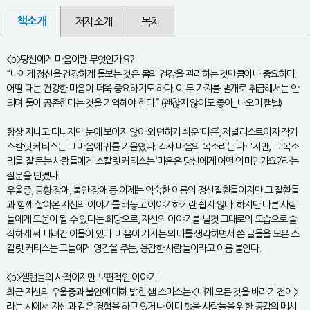
책소개
저자소개
목차
<b>당신에게 마음이란 무엇인가요?
“나에게 정신을 건강하게 돌보는 것은 몸의 건강을 관리하는 것만큼이나 중요하다.
어떨 때는 건강한 마음이 더욱 중요하기도 하다. 이 두 가지를 별개로 취급해서는 안
되며 둘이 공존한다는 것을 기억해야 한다.” (괜찮지 않아도 좋아_나오미 캠벨)
항상 지니고 다니지만 눈에 보이지 않아 외면하기 쉬운 ‘마음’, 저널리스트이자 작가
스칼릿 커티스는 그 마음에 귀를 기울였다. 각자 마음의 목소리는 다르지만, 그 목소
리를 잘 듣는 사람들에게 스칼릿 커티스는 ‘마음은 당신에게 어떤 의미인가요?’라는
질문을 던졌다.
우울증, 공황 장애, 불안 장애 등 이제는 익숙한 이름의 정신질환들이지만 그 질환들
과 함께 살아온 자신의 이야기를 터놓고 이야기하기란 쉽지 않다. 하지만 다른 사람
들에게 도움이 될 수 있다는 희망으로, 자신의 이야기를 날것 그대로의 모습으로 솔
직하게 써 내려간 이들이 있다. 마음이 가지는 의미를 생각하면서 쓴 글들을 모은 스
칼릿 커티스는 그들에게 영감을 주는, 용감한 사람들이라고 이름 붙인다.
<b>셀럽들의 사적이지만 보편적인 이야기
최근 자신의 우울증과 불안에 대해 밝힌 샘 스미스는 <내게 모든 것을 바라기 전에>
라는 시에서 자신과 같은 경험을 하고 있거나 이미 했을 사람들을 위한 공감의 메시